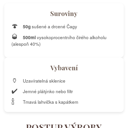
Suroviny
🍄
sušené a drcené Čagy
50g
🥃
vysokoprocentního čirého alkoholu
500ml
(alespoň 40%)
Vybavení
🏺
Uzavíratelná sklenice
✔️
Jemné plátýnko nebo filtr
🍾
Tmavá lahvička s kapátkem
POSTUP VÝROBY