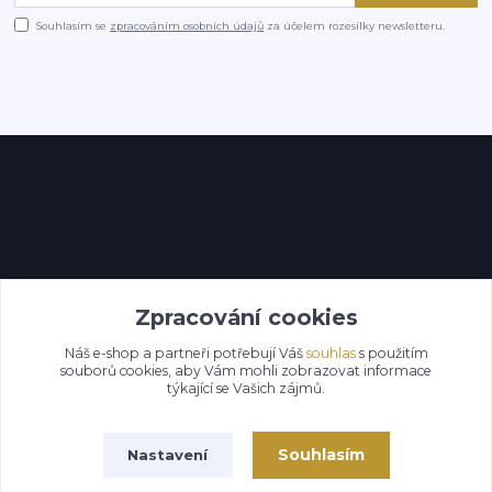
Souhlasím se
zpracováním osobních údajů
za účelem rozesílky newsletteru.
Kontakty
Zpracování cookies
Náš e-shop a partneři potřebují Váš
souhlas
s použitím
souborů cookies, aby Vám mohli zobrazovat informace
týkající se Vašich zájmů.
Souhlasím
Nastavení