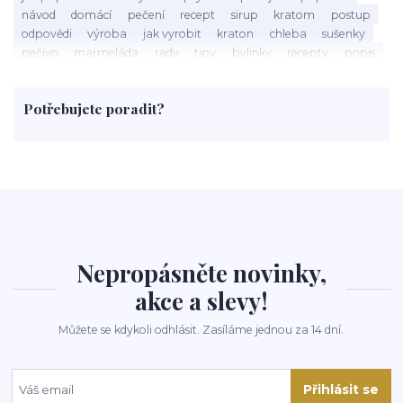
návod
domácí
pečení
recept
sirup
kratom
postup
odpovědi
výroba
jak vyrobit
kraton
chleba
sušenky
pečivo
marmeláda
rady
tipy
bylinky
recepty
popis
med
účinky
co je
dezert
rostliny
droga
chilli
paprika
byliny
pěstování
marihuana
triky
nápoj
Potřebujete poradit?
rohlíky
grilování
čaj
salát
víno
třešně
dýně
polévka
koupit
kraťák
Nepropásněte novinky,
akce a slevy!
Můžete se kdykoli odhlásit. Zasíláme jednou za 14 dní.
Přihlásit se