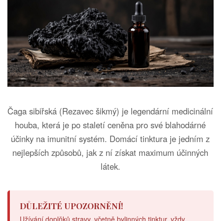
Čaga sibiřská (Rezavec šikmý) je legendární medicinální
houba, která je po staletí ceněna pro své blahodárné
účinky na imunitní systém. Domácí tinktura je jedním z
nejlepších způsobů, jak z ní získat maximum účinných
látek.
DŮLEŽITÉ UPOZORNĚNÍ!
Užívání doplňků stravy, včetně bylinných tinktur, vždy