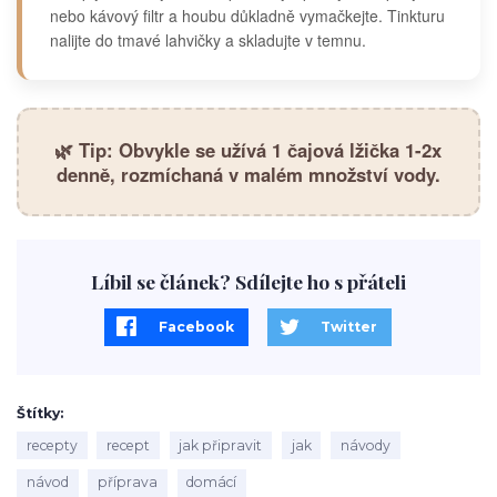
nebo kávový filtr a houbu důkladně vymačkejte. Tinkturu
nalijte do tmavé lahvičky a skladujte v temnu.
🌿 Tip: Obvykle se užívá 1 čajová lžička 1-2x
denně, rozmíchaná v malém množství vody.
Líbil se článek? Sdílejte ho s přáteli
Facebook
Twitter
Štítky
recepty
recept
jak připravit
jak
návody
návod
příprava
domácí