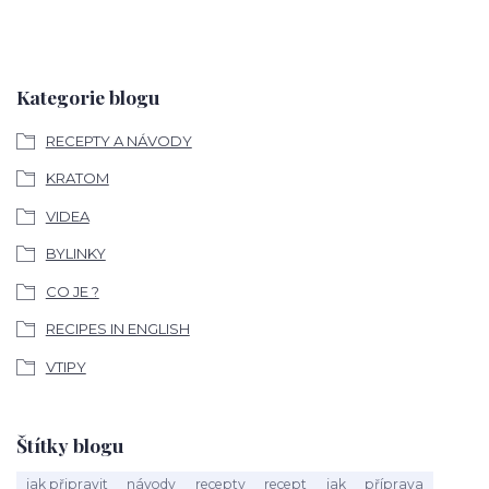
Kategorie blogu
RECEPTY A NÁVODY
KRATOM
VIDEA
BYLINKY
CO JE ?
RECIPES IN ENGLISH
VTIPY
Štítky blogu
jak připravit
návody
recepty
recept
jak
příprava