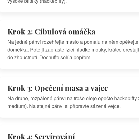
vysoké bifteky (hackebiffy).
Krok 2: Cibulová omáčka
Na jedné pánvi rozehřejte máslo a pomalu na něm opékejte 
doměkka. Poté ji zaprašte lžící hladké mouky, krátce orestuj
do zhoustnutí. Dochuťte solí a pepřem.
Krok 3: Opečení masa a vajec
Na druhé, rozpálené pánvi na troše oleje opečte hackebiffy 
medium). Na stejné pánvi si připravte sázená vejce.
Krok 4: Servírování