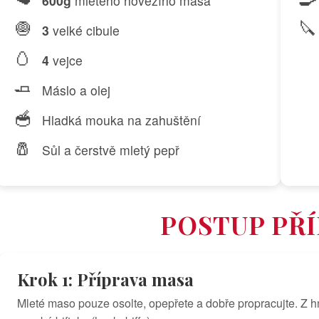
600g
mletého hovězího masa
🧅
🔪
3
velké cibule
🥚
4
vejce
🧈
Máslo a olej
🥣
Hladká mouka na zahuštění
🧂
Sůl a čerstvě mletý pepř
POSTUP PŘ
Krok 1: Příprava masa
Mleté maso pouze osolte, opepřete a dobře propracujte. Z hm