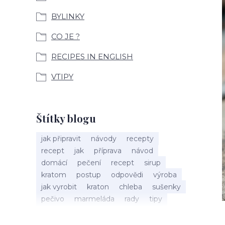
BYLINKY
CO JE ?
RECIPES IN ENGLISH
VTIPY
Štítky blogu
jak připravit
návody
recepty
recept
jak
příprava
návod
domácí
pečení
recept
sirup
kratom
postup
odpovědi
výroba
jak vyrobit
kraton
chleba
sušenky
pečivo
marmeláda
rady
tipy
bylinky
recepty
popis
med
účinky
co je
dezert
rostliny