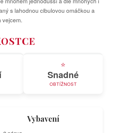
ale mnohem jednodušší a dle mnohých i
ávaný s lahodnou cibulovou omáčkou a
 vejcem.
KOSTCE
⭐
í
Snadné
OBTÍŽNOST
Vybavení