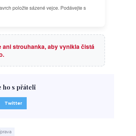
 navrch položte sázené vejce. Podávejte s
 ani strouhanka, aby vynikla čistá
o.
e ho s přáteli
Twitter
íprava