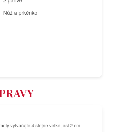
2 pánve
Nůž a prkénko
ÍPRAVY
oty vytvarujte 4 stejně velké, asi 2 cm