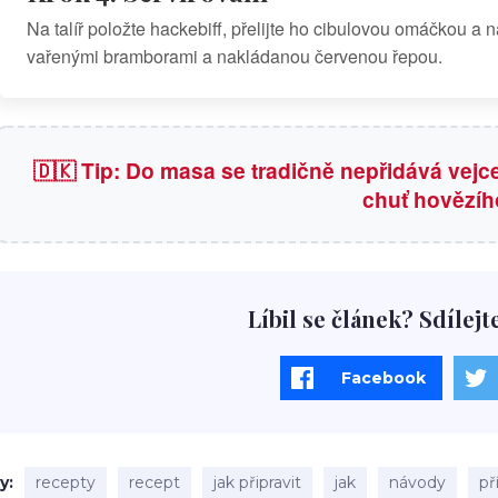
Na talíř položte hackebiff, přelijte ho cibulovou omáčkou a
vařenými bramborami a nakládanou červenou řepou.
🇩🇰 Tip: Do masa se tradičně nepřidává vejce
chuť hovězíh
Líbil se článek? Sdílejt
Facebook
ky
recepty
recept
jak připravit
jak
návody
př