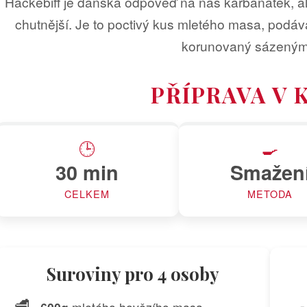
Hackebiff je dánská odpověď na náš karbanátek, 
chutnější. Je to poctivý kus mletého masa, pod
korunovaný sázeným
PŘÍPRAVA V 
🕒
🍳
30 min
Smažen
CELKEM
METODA
Suroviny pro 4 osoby
🥩
🍳