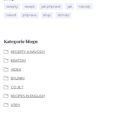
recepty
recept
jak připravit
jak
návody
návod
příprava
sirup
domácí
Kategorie blogu
RECEPTY A NÁVODY
KRATOM
VIDEA
BYLINKY
CO JE ?
RECIPES IN ENGLISH
VTIPY