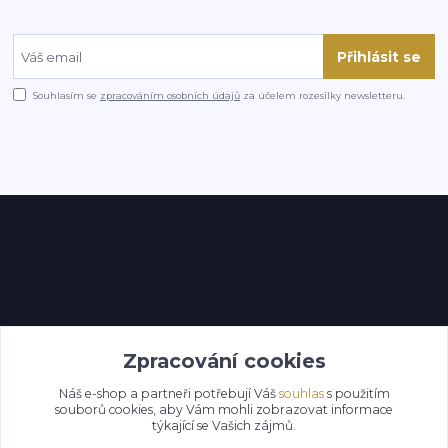
Přihlásit se
Souhlasím se
zpracováním osobních údajů
za účelem rozesílky newsletteru.
Kontakty
Zpracování cookies
Náš e-shop a partneři potřebují Váš
souhlas
s použitím
souborů cookies, aby Vám mohli zobrazovat informace
týkající se Vašich zájmů.