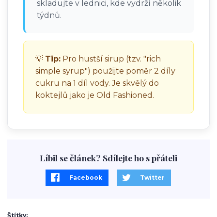
skladujte v lednici, kde vydrží několik
týdnů.
💡
Tip:
Pro hustší sirup (tzv. "rich
simple syrup") použijte poměr 2 díly
cukru na 1 díl vody. Je skvělý do
koktejlů jako je Old Fashioned.
Líbil se článek? Sdílejte ho s přáteli
Facebook
Twitter
Štítky