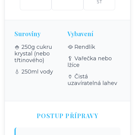
ST
Suroviny
Vybavení
🍚 250g cukru
🥘 Rendlík
krystal (nebo
🥄 Vařečka nebo
třtinového)
lžíce
💧 250ml vody
🏺 Čistá
uzavíratelná lahev
POSTUP PŘÍPRAVY