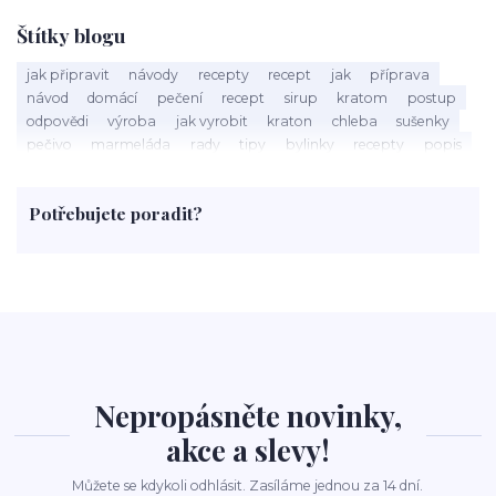
Štítky blogu
jak připravit
návody
recepty
recept
jak
příprava
návod
domácí
pečení
recept
sirup
kratom
postup
odpovědi
výroba
jak vyrobit
kraton
chleba
sušenky
pečivo
marmeláda
rady
tipy
bylinky
recepty
popis
med
účinky
co je
dezert
rostliny
droga
chilli
paprika
byliny
pěstování
marihuana
triky
nápoj
Potřebujete poradit?
rohlíky
grilování
čaj
salát
víno
třešně
dýně
polévka
koupit
kraťák
Nepropásněte novinky,
akce a slevy!
Můžete se kdykoli odhlásit. Zasíláme jednou za 14 dní.