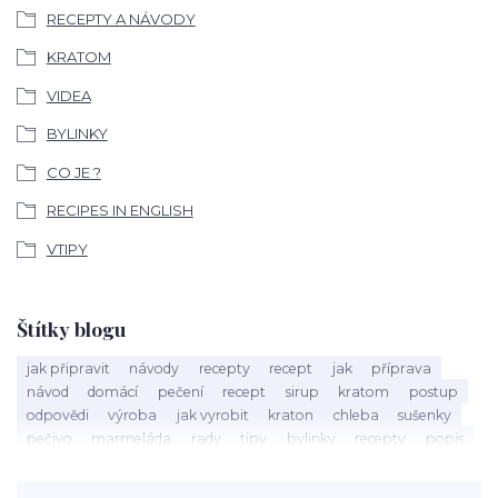
RECEPTY A NÁVODY
KRATOM
VIDEA
BYLINKY
CO JE ?
RECIPES IN ENGLISH
VTIPY
Štítky blogu
jak připravit
návody
recepty
recept
jak
příprava
návod
domácí
pečení
recept
sirup
kratom
postup
odpovědi
výroba
jak vyrobit
kraton
chleba
sušenky
pečivo
marmeláda
rady
tipy
bylinky
recepty
popis
med
účinky
co je
dezert
rostliny
droga
chilli
paprika
byliny
pěstování
marihuana
triky
nápoj