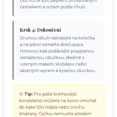
Dochuťte solí, pepřem, prolisovaným
česnekem a octem podle chuti.
Krok 4: Dokončení
Druhou cibuli nakrájejte na kolečka
a na pánvi osmažte dokřupava.
Hotovou kaši podávejte posypanou
osmaženou cibulkou, ideálně s
uzeným masem, klobásou nebo
sázeným vejcem a kyselou okurkou.
💡
Tip:
Pro ještě krémovější
konzistenci můžete na konci vmíchat
do kaše lžíci másla nebo trochu
smetany. Čočku nemusíte předem