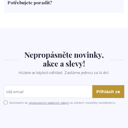
Potřebujete poradit?
rohlíky
grilování
čaj
salát
víno
třešně
dýně
polévka
koupit
kraťák
Nepropásněte novinky,
akce a slevy!
Můžete se kdykoli odhlásit. Zasíláme jednou za 14 dní.
Přihlásit se
Souhlasím se
zpracováním osobních údajů
za účelem rozesílky newsletteru.