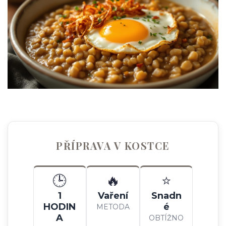
PŘÍPRAVA V KOSTCE
🕒
🔥
⭐
1
Vaření
Snadn
HODIN
é
METODA
A
OBTÍŽNO