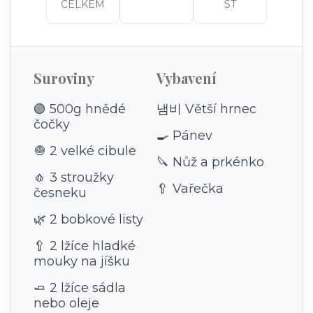
CELKEM
ST
Suroviny
Vybavení
🟢 500g hnědé
냄비 Větší hrnec
čočky
🍳 Pánev
🧅 2 velké cibule
🔪 Nůž a prkénko
🧄 3 stroužky
🥄 Vařečka
česneku
🌿 2 bobkové listy
🥄 2 lžíce hladké
mouky na jíšku
🧈 2 lžíce sádla
nebo oleje