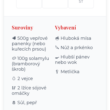
ST
Suroviny
Vybavení
🥩 500g vepřové
🥣 Hluboká mísa
panenky (nebo
🔪 Nůž a prkénko
kuřecích prsou)
🍳 Hlubší pánev
🥔 100g solamylu
nebo wok
(bramborový
škrob)
🥄 Metlička
🥚 2 vejce
🥢 2 lžíce sójové
omáčky
🧂 Sůl, pepř