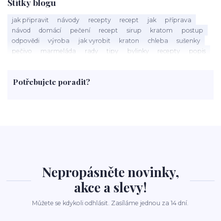
Štítky blogu
jak připravit
návody
recepty
recept
jak
příprava
návod
domácí
pečení
recept
sirup
kratom
postup
odpovědi
výroba
jak vyrobit
kraton
chleba
sušenky
pečivo
marmeláda
rady
tipy
bylinky
recepty
popis
med
účinky
co je
dezert
rostliny
droga
chilli
paprika
byliny
pěstování
marihuana
triky
nápoj
Potřebujete poradit?
rohlíky
grilování
čaj
salát
víno
třešně
dýně
polévka
koupit
kraťák
Nepropásněte novinky,
akce a slevy!
Můžete se kdykoli odhlásit. Zasíláme jednou za 14 dní.