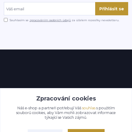
Přihlásit se
Souhlasím se
zpracováním osobních údajů
za účelem rozesílky newsletteru.
Kontakty
Zpracování cookies
Náš e-shop a partneři potřebují Váš
souhlas
s použitím
souborů cookies, aby Vám mohli zobrazovat informace
týkající se Vašich zájmů.