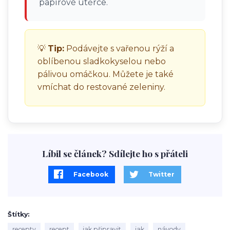
papírové utěrce.
💡
Tip:
Podávejte s vařenou rýží a
oblíbenou sladkokyselou nebo
pálivou omáčkou. Můžete je také
vmíchat do restované zeleniny.
Líbil se článek? Sdílejte ho s přáteli
Facebook
Twitter
Štítky
recepty
recept
jak připravit
jak
návody