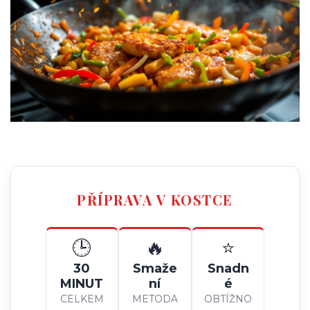
PŘÍPRAVA V KOSTCE
🕒
🔥
⭐
30
Smaže
Snadn
MINUT
ní
é
CELKEM
METODA
OBTÍŽNO