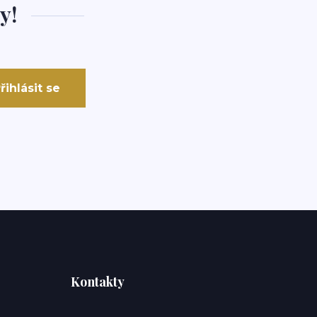
y!
řihlásit se
Kontakty