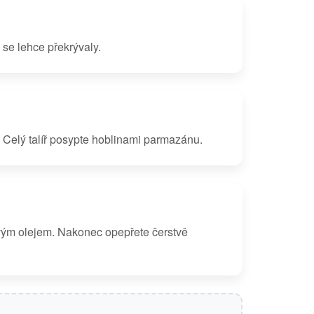
y se lehce překrývaly.
 Celý talíř posypte hoblinami parmazánu.
ovým olejem. Nakonec opepřete čerstvě