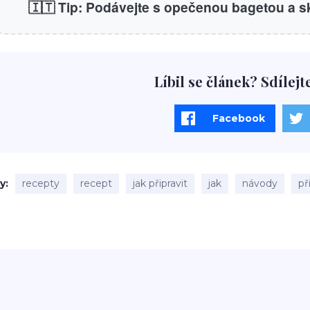
🇮🇹 Tip: Podávejte s opečenou bagetou a s
Líbil se článek? Sdílejt
Facebook
ky
recepty
recept
jak připravit
jak
návody
př