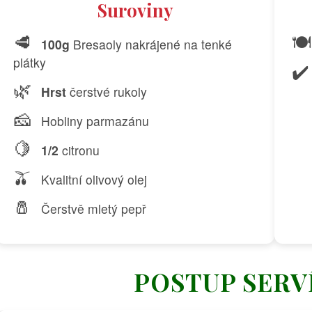
Suroviny
🥩
🍽️
100g
Bresaoly nakrájené na tenké
plátky
✔️
🌿
Hrst
čerstvé rukoly
🧀
Hobliny parmazánu
🍋
1/2
citronu
🫒
Kvalitní olivový olej
🧂
Čerstvě mletý pepř
POSTUP SERV