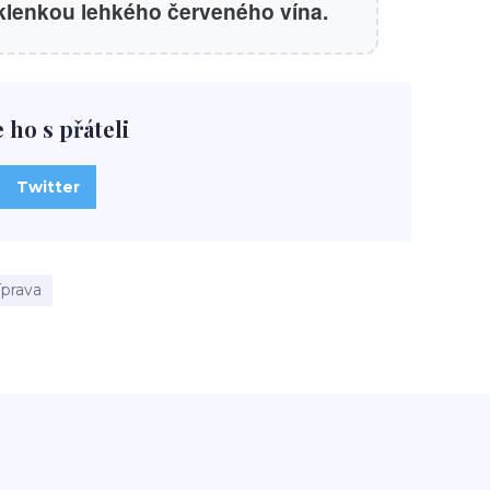
klenkou lehkého červeného vína.
e ho s přáteli
Twitter
íprava