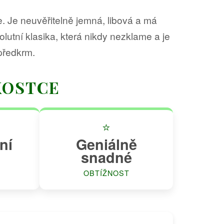
e. Je neuvěřitelně jemná, libová a má
solutní klasika, která nikdy nezklame a je
 předkrm.
KOSTCE
⭐
ní
Geniálně
snadné
OBTÍŽNOST