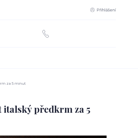
Přihlášení
dkrm za 5 minut
t italský předkrm za 5