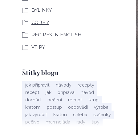
BYLINKY
CO JE ?
RECIPES IN ENGLISH
VTIPY
Štítky blogu
jak připravit
návody
recepty
recept
jak
příprava
návod
domácí
pečení
recept
sirup
kratom
postup
odpovědi
výroba
jak vyrobit
kraton
chleba
sušenky
pečivo
marmeláda
rady
tipy
bylinky
recepty
popis
med
účinky
co je
dezert
rostliny