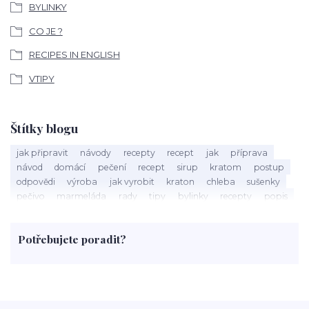
BYLINKY
CO JE ?
RECIPES IN ENGLISH
VTIPY
Štítky blogu
jak připravit
návody
recepty
recept
jak
příprava
návod
domácí
pečení
recept
sirup
kratom
postup
odpovědi
výroba
jak vyrobit
kraton
chleba
sušenky
pečivo
marmeláda
rady
tipy
bylinky
recepty
popis
med
účinky
co je
dezert
rostliny
droga
chilli
paprika
byliny
pěstování
marihuana
triky
nápoj
Potřebujete poradit?
rohlíky
grilování
čaj
salát
víno
třešně
dýně
polévka
koupit
kraťák