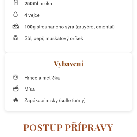
🥛
mléka
250ml
🥚
vejce
4
🧀
strouhaného sýra (gruyère, ementál)
100g
🧂
Sůl, pepř, muškátový oříšek
Vybavení
🍲
Hrnec a metlička
🥣
Mísa
🔥
Zapékací misky (sufle formy)
POSTUP PŘÍPRAVY