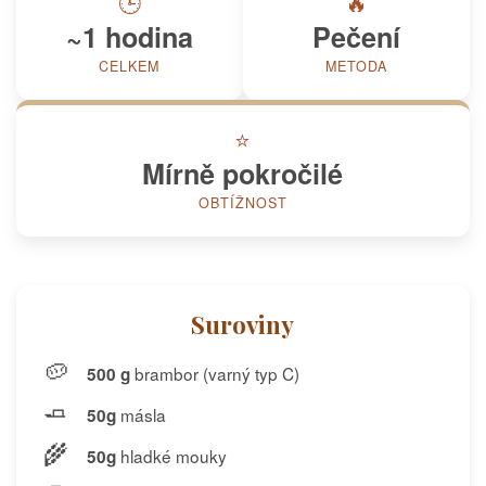
🕒
🔥
~1 hodina
Pečení
CELKEM
METODA
⭐
Mírně pokročilé
OBTÍŽNOST
Suroviny
🥔
brambor (varný typ C)
500 g
🧈
másla
50g
🌾
hladké mouky
50g