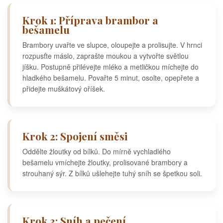
Krok 1: Příprava brambor a
bešamelu
Brambory uvařte ve slupce, oloupejte a prolisujte. V hrnci
rozpusťte máslo, zaprašte moukou a vytvořte světlou
jíšku. Postupně přilévejte mléko a metličkou míchejte do
hladkého bešamelu. Povařte 5 minut, osolte, opepřete a
přidejte muškátový oříšek.
Krok 2: Spojení směsi
Oddělte žloutky od bílků. Do mírně vychladlého
bešamelu vmíchejte žloutky, prolisované brambory a
strouhaný sýr. Z bílků ušlehejte tuhý sníh se špetkou soli.
Krok 3: Sníh a pečení