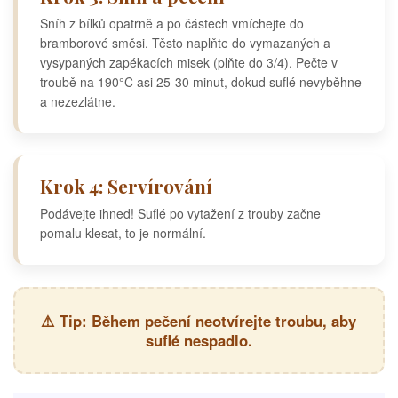
Sníh z bílků opatrně a po částech vmíchejte do
bramborové směsi. Těsto naplňte do vymazaných a
vysypaných zapékacích misek (plňte do 3/4). Pečte v
troubě na 190°C asi 25-30 minut, dokud suflé nevyběhne
a nezezlátne.
Krok 4: Servírování
Podávejte ihned! Suflé po vytažení z trouby začne
pomalu klesat, to je normální.
⚠️ Tip: Během pečení neotvírejte troubu, aby
suflé nespadlo.