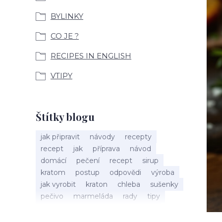
BYLINKY
CO JE ?
RECIPES IN ENGLISH
VTIPY
Štítky blogu
jak připravit
návody
recepty
recept
jak
příprava
návod
domácí
pečení
recept
sirup
kratom
postup
odpovědi
výroba
jak vyrobit
kraton
chleba
sušenky
pečivo
marmeláda
rady
tipy
bylinky
recepty
popis
med
účinky
co je
dezert
rostliny