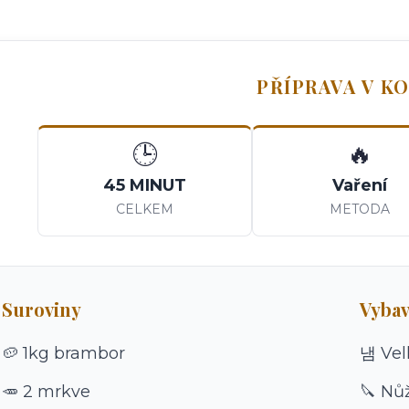
PŘÍPRAVA V K
🕒
🔥
45 MINUT
Vaření
CELKEM
METODA
Suroviny
Vybav
🥔 1kg brambor
냄 Vel
🥕 2 mrkve
🔪 Nů