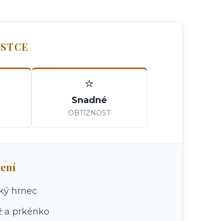
OSTCE
⭐
Snadné
OBTÍŽNOST
ení
ký hrnec
ž a prkénko