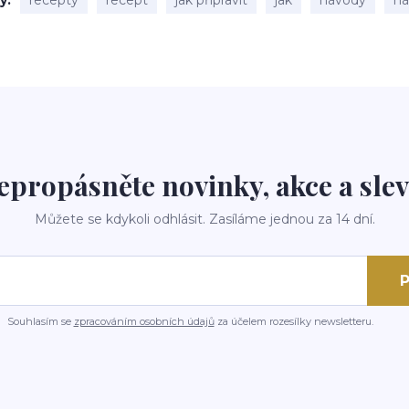
ky
recepty
recept
jak připravit
jak
návody
n
epropásněte novinky, akce a slev
Můžete se kdykoli odhlásit. Zasíláme jednou za 14 dní.
P
Souhlasím se
zpracováním osobních údajů
za účelem rozesílky newsletteru.