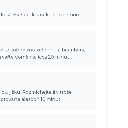
kostičky. Cibuli nasekejte najemno.
řidejte kořenovou zeleninu a brambory,
 a vařte doměkka (cca 20 minut).
ou jíšku. Rozmíchejte ji v troše
 provařte alespoň 10 minut.