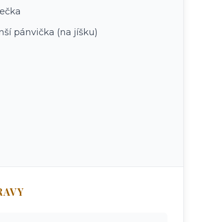
řečka
ší pánvička (na jíšku)
RAVY