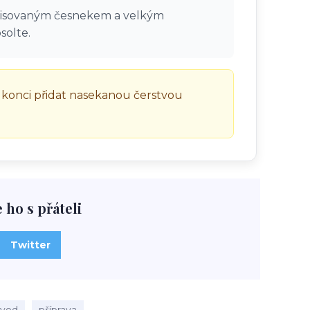
olisovaným česnekem a velkým
solte.
 konci přidat nasekanou čerstvou
e ho s přáteli
Twitter