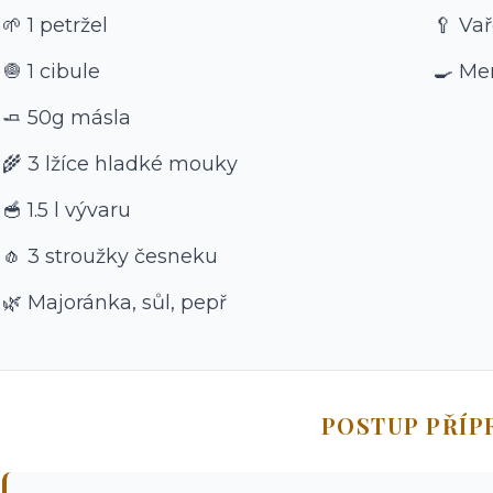
🌱 1 petržel
🥄 Va
🧅 1 cibule
🍳 Men
🧈 50g másla
🌾 3 lžíce hladké mouky
🥣 1.5 l vývaru
🧄 3 stroužky česneku
🌿 Majoránka, sůl, pepř
POSTUP PŘÍP