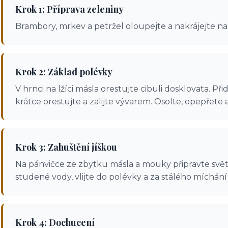
Krok 1: Příprava zeleniny
Brambory, mrkev a petržel oloupejte a nakrájejte na 
Krok 2: Základ polévky
V hrnci na lžíci másla orestujte cibuli dosklovata. P
krátce orestujte a zalijte vývarem. Osolte, opepřete
Krok 3: Zahuštění jíškou
Na pánvičce ze zbytku másla a mouky připravte světl
studené vody, vlijte do polévky a za stálého míchání
Krok 4: Dochucení