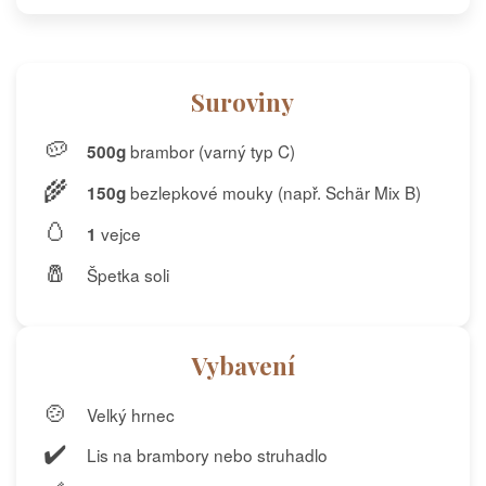
Suroviny
🥔
brambor (varný typ C)
500g
🌾
bezlepkové mouky (např. Schär Mix B)
150g
🥚
vejce
1
🧂
Špetka soli
Vybavení
🍲
Velký hrnec
✔️
Lis na brambory nebo struhadlo