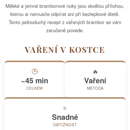
Měkké a jemné bramborové noky jsou skvělou přílohou,
kterou si nemusíte odpírat ani při bezlepkové dietě.
Tento jednoduchý recept z vařených brambor se vám
zaručeně povede.
VAŘENÍ V KOSTCE
🕒
🔥
~45 min
Vaření
CELKEM
METODA
⭐
Snadné
OBTÍŽNOST