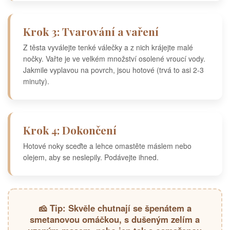
Krok 3: Tvarování a vaření
Z těsta vyválejte tenké válečky a z nich krájejte malé
nočky. Vařte je ve velkém množství osolené vroucí vody.
Jakmile vyplavou na povrch, jsou hotové (trvá to asi 2-3
minuty).
Krok 4: Dokončení
Hotové noky sceďte a lehce omastěte máslem nebo
olejem, aby se neslepily. Podávejte ihned.
🧀 Tip: Skvěle chutnají se špenátem a
smetanovou omáčkou, s dušeným zelím a