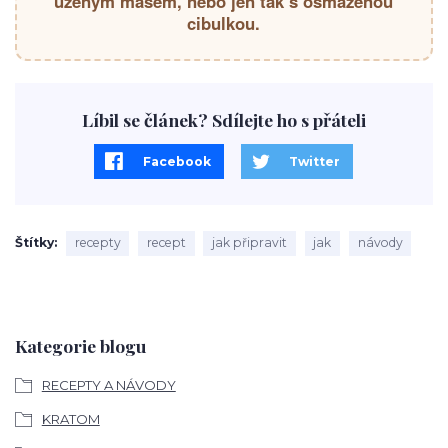
uzeným masem, nebo jen tak s osmaženou
cibulkou.
Líbil se článek? Sdílejte ho s přáteli
Facebook
Twitter
Štítky
recepty
recept
jak připravit
jak
návody
Kategorie blogu
RECEPTY A NÁVODY
KRATOM