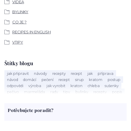
VIDEA
BYLINKY
CO JE ?
RECIPES IN ENGLISH
VTIPY
Štítky blogu
jak připravit
návody
recepty
recept
jak
příprava
návod
domácí
pečení
recept
sirup
kratom
postup
odpovědi
výroba
jak vyrobit
kraton
chleba
sušenky
pečivo
marmeláda
rady
tipy
bylinky
recepty
popis
med
účinky
co je
dezert
rostliny
droga
chilli
paprika
byliny
pěstování
marihuana
triky
nápoj
Potřebujete poradit?
rohlíky
grilování
čaj
salát
víno
třešně
dýně
polévka
koupit
kraťák