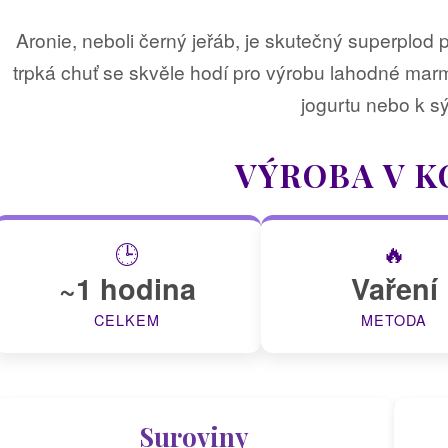
Aronie, neboli černý jeřáb, je skutečný superplod p
trpká chuť se skvěle hodí pro výrobu lahodné marme
jogurtu nebo k s
VÝROBA V K
🕒
🔥
~1 hodina
Vaření
CELKEM
METODA
Suroviny