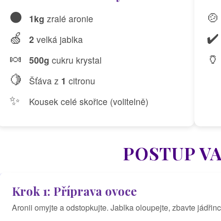
⚫
🍲
1kg
zralé aronie
🍏
✔️
2
velká jablka
🍬
🏺
500g
cukru krystal
🍋
Šťáva z
1
citronu
✨
Kousek celé skořice (volitelně)
POSTUP V
Krok 1: Příprava ovoce
Aronii omyjte a odstopkujte. Jablka oloupejte, zbavte jádřinc