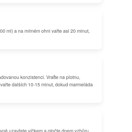
00 ml) a na mírném ohni vařte asi 20 minut,
ovanou konzistenci. Vraťte na plotnu,
 a vařte dalších 10-15 minut, dokud marmeláda
evně uzavřete víčkem a otočte dnem vzhůru