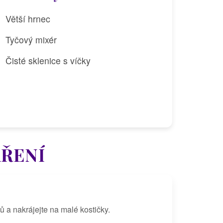
Větší hrnec
Tyčový mixér
Čisté sklenice s víčky
AŘENÍ
ů a nakrájejte na malé kostičky.