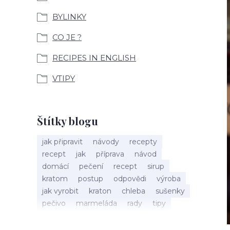
BYLINKY
CO JE ?
RECIPES IN ENGLISH
VTIPY
Štítky blogu
jak připravit
návody
recepty
recept
jak
příprava
návod
domácí
pečení
recept
sirup
kratom
postup
odpovědi
výroba
jak vyrobit
kraton
chleba
sušenky
pečivo
marmeláda
rady
tipy
bylinky
recepty
popis
med
účinky
co je
dezert
rostliny