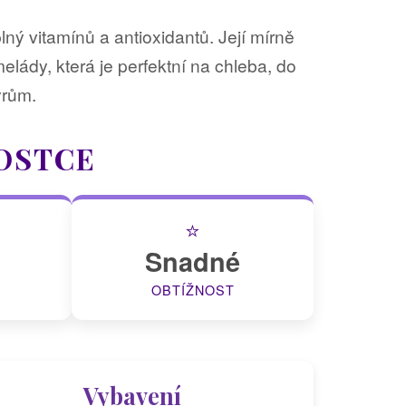
lný vitamínů a antioxidantů. Její mírně
lády, která je perfektní na chleba, do
ýrům.
OSTCE
⭐
Snadné
OBTÍŽNOST
Vybavení