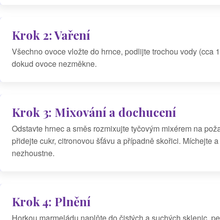
Krok 2: Vaření
Všechno ovoce vložte do hrnce, podlijte trochou vody (cca 1
dokud ovoce nezměkne.
Krok 3: Mixování a dochucení
Odstavte hrnec a směs rozmixujte tyčovým mixérem na požad
přidejte cukr, citronovou šťávu a případně skořici. Míchejte
nezhoustne.
Krok 4: Plnění
Horkou marmeládu naplňte do čistých a suchých sklenic, p