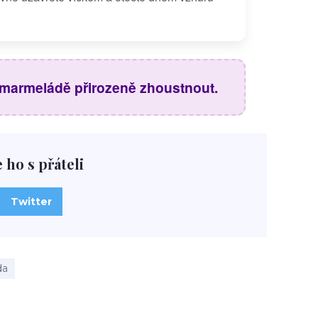
á marmeládě přirozeně zhoustnout.
e ho s přáteli
Twitter
da