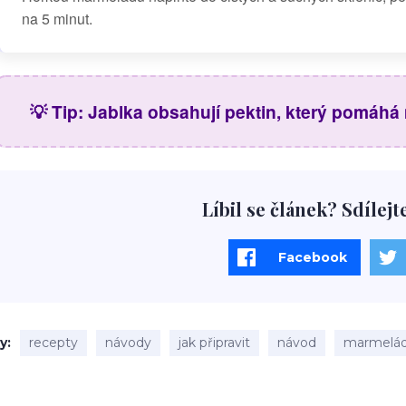
na 5 minut.
💡 Tip: Jablka obsahují pektin, který pomáh
Líbil se článek? Sdílejt
Facebook
ky
recepty
návody
jak připravit
návod
marmelá