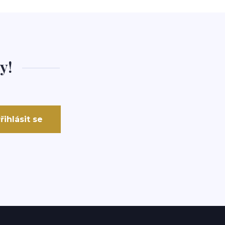
y!
řihlásit se