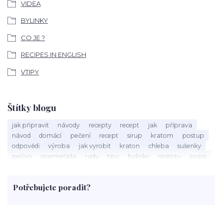
VIDEA
BYLINKY
CO JE ?
RECIPES IN ENGLISH
VTIPY
Štítky blogu
jak připravit
návody
recepty
recept
jak
příprava
návod
domácí
pečení
recept
sirup
kratom
postup
odpovědi
výroba
jak vyrobit
kraton
chleba
sušenky
pečivo
marmeláda
rady
tipy
bylinky
recepty
popis
med
účinky
co je
dezert
rostliny
droga
chilli
paprika
byliny
pěstování
marihuana
triky
nápoj
Potřebujete poradit?
rohlíky
grilování
čaj
salát
víno
třešně
dýně
polévka
koupit
kraťák