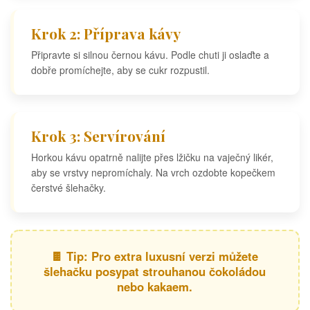
Krok 2: Příprava kávy
Připravte si silnou černou kávu. Podle chuti ji oslaďte a
dobře promíchejte, aby se cukr rozpustil.
Krok 3: Servírování
Horkou kávu opatrně nalijte přes lžičku na vaječný likér,
aby se vrstvy nepromíchaly. Na vrch ozdobte kopečkem
čerstvé šlehačky.
🍫 Tip: Pro extra luxusní verzi můžete
šlehačku posypat strouhanou čokoládou
nebo kakaem.