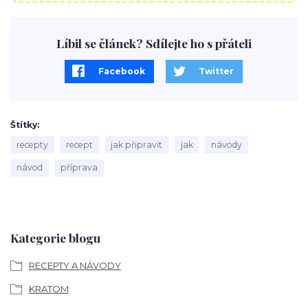
Líbil se článek? Sdílejte ho s přáteli
Facebook
Twitter
Štítky
recepty
recept
jak připravit
jak
návody
návod
příprava
Kategorie blogu
RECEPTY A NÁVODY
KRATOM