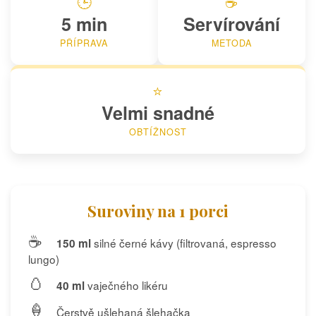
🕒
☕
5 min
Servírování
PŘÍPRAVA
METODA
⭐
Velmi snadné
OBTÍŽNOST
Suroviny na 1 porci
☕
silné černé kávy (filtrovaná, espresso
150 ml
lungo)
🥚
vaječného likéru
40 ml
🍦
Čerstvě ušlehaná šlehačka