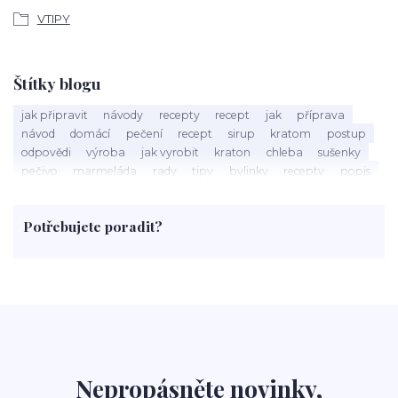
VTIPY
Štítky blogu
jak připravit
návody
recepty
recept
jak
příprava
návod
domácí
pečení
recept
sirup
kratom
postup
odpovědi
výroba
jak vyrobit
kraton
chleba
sušenky
pečivo
marmeláda
rady
tipy
bylinky
recepty
popis
med
účinky
co je
dezert
rostliny
droga
chilli
paprika
byliny
pěstování
marihuana
triky
nápoj
Potřebujete poradit?
rohlíky
grilování
čaj
salát
víno
třešně
dýně
polévka
koupit
kraťák
Nepropásněte novinky,