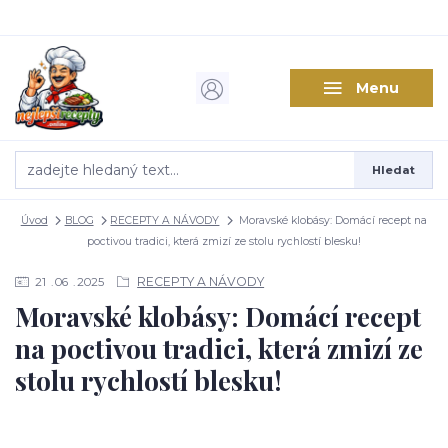
Menu
Hledat
Úvod
BLOG
RECEPTY A NÁVODY
Moravské klobásy: Domácí recept na
poctivou tradici, která zmizí ze stolu rychlostí blesku!
RECEPTY A NÁVODY
21
06
2025
Moravské klobásy: Domácí recept
na poctivou tradici, která zmizí ze
stolu rychlostí blesku!