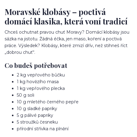
Moravské klobásy – poctivá
domácí klasika, která voní tradicí
Chceš ochutnat pravou chuť Moravy? Domácí klobásy jsou
sázka na jistotu. Žádná éčka, jen maso, koření a poctivá
práce. Výsledek? Klobásy, které zmizí dřív, než stihneš říct
„dobrou chuť“.
Co budeš potřebovat
2 kg vepřového bůčku
1 kg hovězího masa
1 kg vepřového plecka
50 g soli
10 g mletého černého pepře
10 g sladké papriky
5 g pálivé papriky
5 stroužků česneku
přírodní střívka na plnění