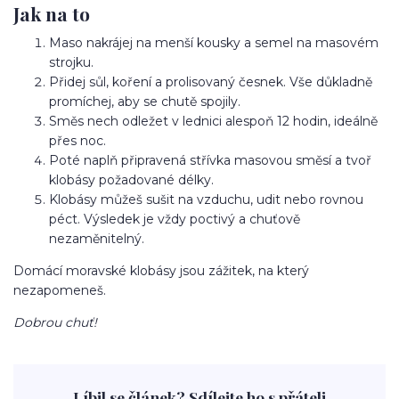
Jak na to
Maso nakrájej na menší kousky a semel na masovém
strojku.
Přidej sůl, koření a prolisovaný česnek. Vše důkladně
promíchej, aby se chutě spojily.
Směs nech odležet v lednici alespoň 12 hodin, ideálně
přes noc.
Poté naplň připravená střívka masovou směsí a tvoř
klobásy požadované délky.
Klobásy můžeš sušit na vzduchu, udit nebo rovnou
péct. Výsledek je vždy poctivý a chuťově
nezaměnitelný.
Domácí moravské klobásy jsou zážitek, na který
nezapomeneš.
Dobrou chuť!
Líbil se článek? Sdílejte ho s přáteli