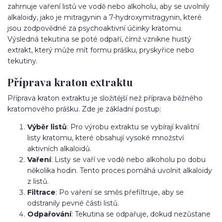
zahrnuje vaření listů ve vodě nebo alkoholu, aby se uvolnily
alkaloidy, jako je mitragynin a 7-hydroxymitragynin, které
jsou zodpovědné za psychoaktivní účinky kratomu.
Výsledná tekutina se poté odpaří, čímž vznikne hustý
extrakt, který může mít formu prášku, pryskyřice nebo
tekutiny.
Příprava kraton extraktu
Příprava kraton extraktu je složitější než příprava běžného
kratomového prášku. Zde je základní postup:
Výběr listů
: Pro výrobu extraktu se vybírají kvalitní
listy kratomu, které obsahují vysoké množství
aktivních alkaloidů.
Vaření
: Listy se vaří ve vodě nebo alkoholu po dobu
několika hodin. Tento proces pomáhá uvolnit alkaloidy
z listů.
Filtrace
: Po vaření se směs přefiltruje, aby se
odstranily pevné části listů.
Odpařování
: Tekutina se odpařuje, dokud nezůstane