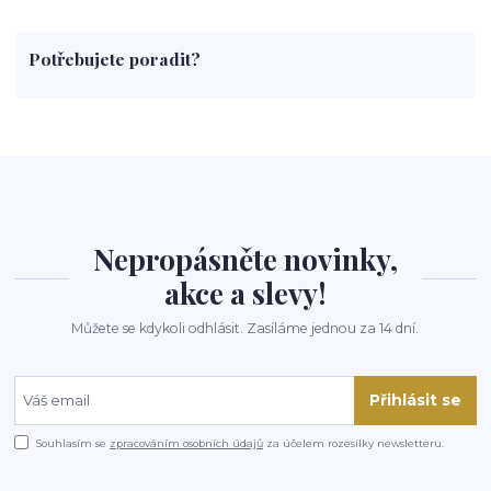
med
účinky
co je
dezert
rostliny
droga
chilli
paprika
byliny
pěstování
marihuana
triky
nápoj
Potřebujete poradit?
rohlíky
grilování
čaj
salát
víno
třešně
dýně
polévka
koupit
kraťák
Nepropásněte novinky,
akce a slevy!
Můžete se kdykoli odhlásit. Zasíláme jednou za 14 dní.
Přihlásit se
Souhlasím se
zpracováním osobních údajů
za účelem rozesílky newsletteru.