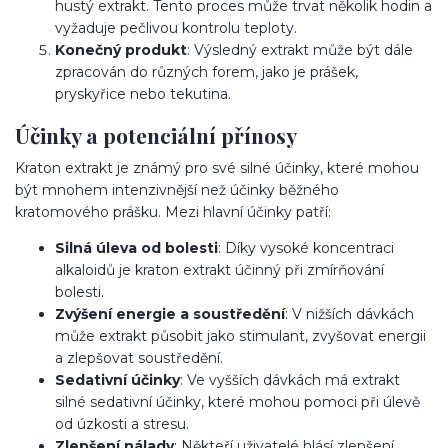
hustý extrakt. Tento proces může trvat několik hodin a
vyžaduje pečlivou kontrolu teploty.
Konečný produkt
: Výsledný extrakt může být dále
zpracován do různých forem, jako je prášek,
pryskyřice nebo tekutina.
Účinky a potenciální přínosy
Kraton extrakt je známý pro své silné účinky, které mohou
být mnohem intenzivnější než účinky běžného
kratomového prášku. Mezi hlavní účinky patří:
Silná úleva od bolesti
: Díky vysoké koncentraci
alkaloidů je kraton extrakt účinný při zmírňování
bolesti.
Zvýšení energie a soustředění
: V nižších dávkách
může extrakt působit jako stimulant, zvyšovat energii
a zlepšovat soustředění.
Sedativní účinky
: Ve vyšších dávkách má extrakt
silné sedativní účinky, které mohou pomoci při úlevě
od úzkosti a stresu.
Zlepšení nálady
: Někteří uživatelé hlásí zlepšení