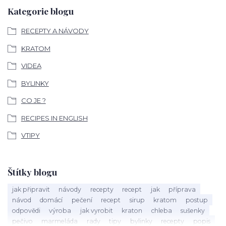
Kategorie blogu
RECEPTY A NÁVODY
KRATOM
VIDEA
BYLINKY
CO JE ?
RECIPES IN ENGLISH
VTIPY
Štítky blogu
jak připravit
návody
recepty
recept
jak
příprava
návod
domácí
pečení
recept
sirup
kratom
postup
odpovědi
výroba
jak vyrobit
kraton
chleba
sušenky
pečivo
marmeláda
rady
tipy
bylinky
recepty
popis