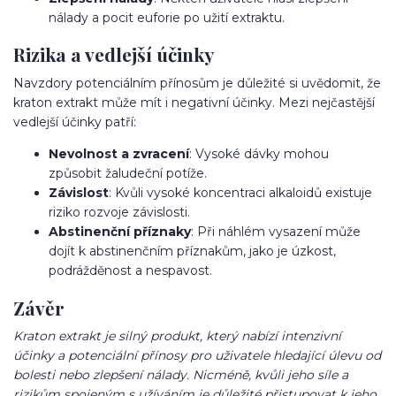
nálady a pocit euforie po užití extraktu.
Rizika a vedlejší účinky
Navzdory potenciálním přínosům je důležité si uvědomit, že
kraton extrakt může mít i negativní účinky. Mezi nejčastější
vedlejší účinky patří:
Nevolnost a zvracení
: Vysoké dávky mohou
způsobit žaludeční potíže.
Závislost
: Kvůli vysoké koncentraci alkaloidů existuje
riziko rozvoje závislosti.
Abstinenční příznaky
: Při náhlém vysazení může
dojít k abstinenčním příznakům, jako je úzkost,
podrážděnost a nespavost.
Závěr
Kraton extrakt je silný produkt, který nabízí intenzivní
účinky a potenciální přínosy pro uživatele hledající úlevu od
bolesti nebo zlepšení nálady. Nicméně, kvůli jeho síle a
rizikům spojeným s užíváním je důležité přistupovat k jeho