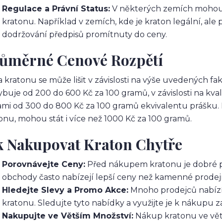
Regulace a Právní Status:
V některých zemích mohou 
kratonu. Například v zemích, kde je kraton legální, al
dodržování předpisů promítnuty do ceny.
ůměrné Cenové Rozpětí
 kratonu se může lišit v závislosti na výše uvedených 
buje od 200 do 600 Kč za 100 gramů, v závislosti na kval
mi od 300 do 800 Kč za 100 gramů ekvivalentu prášku. 
onu, mohou stát i více než 1000 Kč za 100 gramů.
k Nakupovat Kraton Chytře
Porovnávejte Ceny:
Před nákupem kratonu je dobré p
obchody často nabízejí lepší ceny než kamenné prodej
Hledejte Slevy a Promo Akce:
Mnoho prodejců nabízí 
kratonu. Sledujte tyto nabídky a využijte je k nákupu 
Nakupujte ve Větším Množství:
Nákup kratonu ve větš