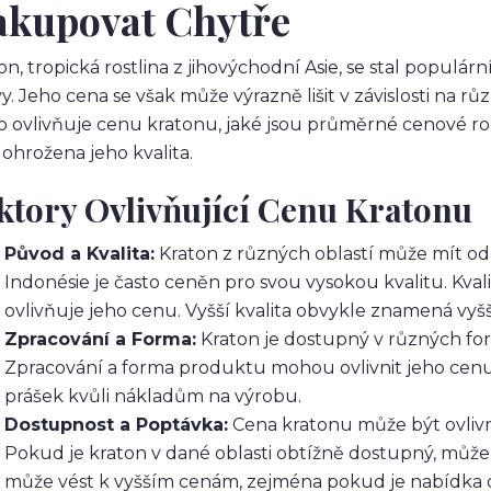
akupovat Chytře
on, tropická rostlina z jihovýchodní Asie, se stal popul
vy. Jeho cena se však může výrazně lišit v závislosti na 
co ovlivňuje cenu kratonu, jaké jsou průměrné cenové ro
 ohrožena jeho kvalita.
ktory Ovlivňující Cenu Kratonu
Původ a Kvalita:
Kraton z různých oblastí může mít odli
Indonésie je často ceněn pro svou vysokou kvalitu. Kval
ovlivňuje jeho cenu. Vyšší kvalita obvykle znamená vyš
Zpracování a Forma:
Kraton je dostupný v různých form
Zpracování a forma produktu mohou ovlivnit jeho cenu
prášek kvůli nákladům na výrobu.
Dostupnost a Poptávka:
Cena kratonu může být ovlivn
Pokud je kraton v dané oblasti obtížně dostupný, může
může vést k vyšším cenám, zejména pokud je nabídka