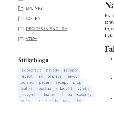
N
BYLINKY
Krat
CO JE ?
stra
RECIPES IN ENGLISH
to, 
byla
VTIPY
Fa
Štítky blogu
jak připravit
návody
recepty
recept
jak
příprava
návod
domácí
pečení
recept
sirup
kratom
postup
odpovědi
výroba
jak vyrobit
kraton
chleba
sušenky
pečivo
marmeláda
rady
tipy
bylinky
recepty
popis
med
účinky
co je
dezert
rostliny