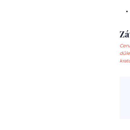
Zá
Cena
důle
krat