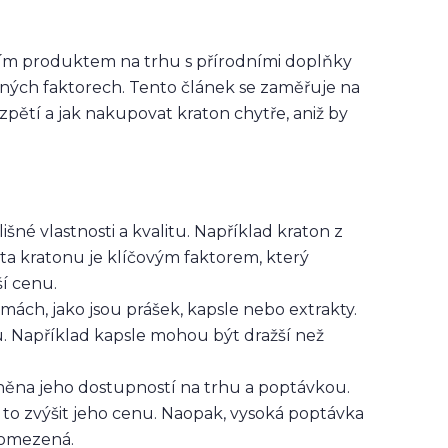
árním produktem na trhu s přírodními doplňky
různých faktorech. Tento článek se zaměřuje na
zpětí a jak nakupovat kraton chytře, aniž by
šné vlastnosti a kvalitu. Například kraton z
ita kratonu je klíčovým faktorem, který
ší cenu.
ách, jako jsou prášek, kapsle nebo extrakty.
. Například kapsle mohou být dražší než
ěna jeho dostupností na trhu a poptávkou.
 to zvýšit jeho cenu. Naopak, vysoká poptávka
 omezená.