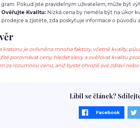
gram. Pokud jste pravidelným uživatelem, může být vý
Ověřujte Kvalitu:
Nízká cena by neměla být na úkor kv
prodejce a zjistěte, zda poskytuje informace o původu 
věr
 kratonu je ovlivněna mnoha faktory, včetně kvality, pův
žité porovnávat ceny, hledat slevy a ověřovat kvalitu pr
on za rozumnou cenu, aniž byste ohrozili své zdraví neb
Líbil se článek? Sdílejt
Facebook