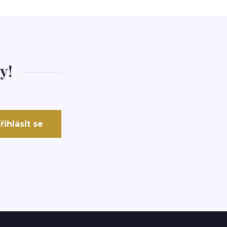
y!
řihlásit se