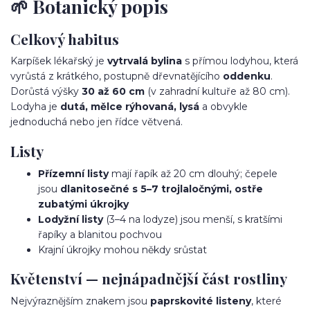
🌱 Botanický popis
Celkový habitus
Karpíšek lékařský je
vytrvalá bylina
s přímou lodyhou, která
vyrůstá z krátkého, postupně dřevnatějícího
oddenku
.
Dorůstá výšky
30 až 60 cm
(v zahradní kultuře až 80 cm).
Lodyha je
dutá, mělce rýhovaná, lysá
a obvykle
jednoduchá nebo jen řídce větvená.
Listy
Přízemní listy
mají řapík až 20 cm dlouhý; čepele
jsou
dlanitosečné s 5–7 trojlaločnými, ostře
zubatými úkrojky
Lodyžní listy
(3–4 na lodyze) jsou menší, s kratšími
řapíky a blanitou pochvou
Krajní úkrojky mohou někdy srůstat
Květenství — nejnápadnější část rostliny
Nejvýraznějším znakem jsou
paprskovité listeny
, které