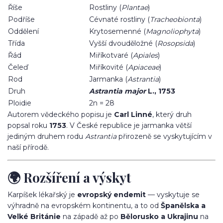
Říše
Rostliny (
Plantae
)
Podříše
Cévnaté rostliny (
Tracheobionta
)
Oddělení
Krytosemenné (
Magnoliophyta
)
Třída
Vyšší dvouděložné (
Rosopsida
)
Řád
Miříkotvaré (
Apiales
)
Čeleď
Miříkovité (
Apiaceae
)
Rod
Jarmanka (
Astrantia
)
Druh
Astrantia major
L., 1753
Ploidie
2n = 28
Autorem vědeckého popisu je
Carl Linné
, který druh
popsal roku
1753
. V České republice je jarmanka větší
jediným druhem rodu
Astrantia
přirozeně se vyskytujícím v
naší přírodě.
🌍 Rozšíření a výskyt
Karpíšek lékařský je
evropský endemit
— vyskytuje se
výhradně na evropském kontinentu, a to od
Španělska a
Velké Británie
na západě až po
Bělorusko a Ukrajinu
na