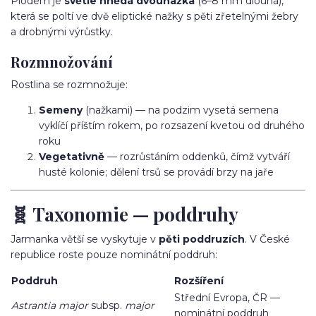
Plodem je
světle hnědá dvounažka
(6–8 mm dlouhá),
která se poltí ve dvě eliptické nažky s pěti zřetelnými žebry
a drobnými výrůstky.
Rozmnožování
Rostlina se rozmnožuje:
Semeny
(nažkami) — na podzim vysetá semena
vyklíčí příštím rokem, po rozsazení kvetou od druhého
roku
Vegetativně
— rozrůstáním oddenků, čímž vytváří
husté kolonie; dělení trsů se provádí brzy na jaře
🧬 Taxonomie — poddruhy
Jarmanka větší se vyskytuje v
pěti poddruzích
. V České
republice roste pouze nominátní poddruh:
Poddruh
Rozšíření
Střední Evropa, ČR —
Astrantia major
subsp.
major
nominátní poddruh