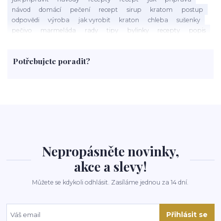
návod
domácí
pečení
recept
sirup
kratom
postup
odpovědi
výroba
jak vyrobit
kraton
chleba
sušenky
pečivo
marmeláda
rady
tipy
bylinky
recepty
popis
med
účinky
co je
dezert
rostliny
droga
chilli
paprika
byliny
pěstování
marihuana
triky
nápoj
Potřebujete poradit?
rohlíky
grilování
čaj
salát
víno
třešně
dýně
polévka
koupit
kraťák
Nepropásněte novinky,
akce a slevy!
Můžete se kdykoli odhlásit. Zasíláme jednou za 14 dní.
Přihlásit se