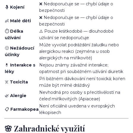
❌ Nedoporučuje se — chybí údaje o
🤱
Kojení
bezpečnosti
❌ Nedoporučuje se — chybí údaje o
👶
Malé děti
bezpečnosti
⏱️
Délka
⚠️ Pouze krátkodobě — dlouhodobé
užívání
užívání se nedoporučuje
Může vyvolat podráždění žaludku nebo
🤢
Nežádoucí
alergickou reakci (zejména u osob
účinky
alergických na miříkovité)
💊
Interakce s
Nejsou známy závažné interakce;
léky
opatrnost při souběžném užívání diuretik
Při běžném dávkování není toxická; kořen
☠️
Toxicita
může být mírně dráždivý
Nevhodná pro osoby s přecitlivělostí na
🌿
Alergie
čeleď miříkovitých (Apiaceae)
Není oficiálně uvedena v evropských
📋
Farmakopea
lékopisech
🌸 Zahradnické využití