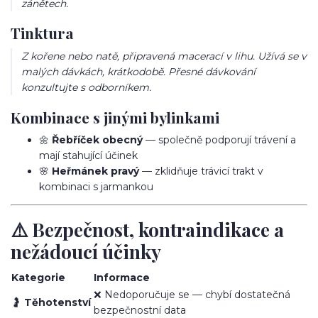
zánětech.
Tinktura
Z kořene nebo natě, připravená macerací v lihu. Užívá se v
malých dávkách, krátkodobě. Přesné dávkování
konzultujte s odborníkem.
Kombinace s jinými bylinkami
🌼
Řebříček obecný
— společně podporují trávení a
mají stahující účinek
🌸
Heřmánek pravý
— zklidňuje trávicí trakt v
kombinaci s jarmankou
⚠️ Bezpečnost, kontraindikace a
nežádoucí účinky
Kategorie
Informace
❌ Nedoporučuje se — chybí dostatečná
🤰
Těhotenství
bezpečnostní data