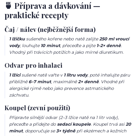
🍵 Příprava a dávkování —
praktické recepty
Čaj / nálev (nejběžnější forma)
1 lžičku
sušeného kořene nebo natě zalijte
250 ml vroucí
vody
, louhujte
10 minut
, přeceďte a pijte
1–2× denně
.
Vhodný při trávicích potížích a jako mírné diuretikum.
Odvar pro inhalaci
1 lžíci
sušené natě vařte v
1 litru vody
, poté inhalujte páru
přibližně
6–7 minut
, maximálně
2× denně
. Vhodné při
alergické rýmě nebo jako prevence astmatického
záchvatu.
Koupel (zevní použití)
Připravte silnější odvar (2–3 lžíce natě na 1 litr vody),
přeceďte a přidejte do
sedací koupele
. Koupel trvá asi
20
minut
, doporučuje se
3× týdně
při ekzémech a kožních