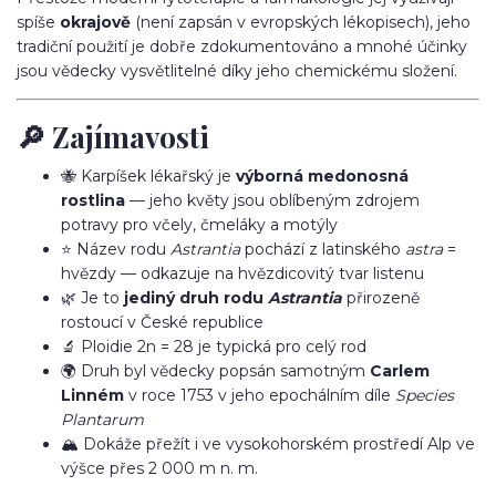
spíše
okrajově
(není zapsán v evropských lékopisech), jeho
tradiční použití je dobře zdokumentováno a mnohé účinky
jsou vědecky vysvětlitelné díky jeho chemickému složení.
🔎 Zajímavosti
🐝 Karpíšek lékařský je
výborná medonosná
rostlina
— jeho květy jsou oblíbeným zdrojem
potravy pro včely, čmeláky a motýly
⭐ Název rodu
Astrantia
pochází z latinského
astra
=
hvězdy — odkazuje na hvězdicovitý tvar listenu
🌿 Je to
jediný druh rodu
Astrantia
přirozeně
rostoucí v České republice
🔬 Ploidie 2n = 28 je typická pro celý rod
🌍 Druh byl vědecky popsán samotným
Carlem
Linném
v roce 1753 v jeho epochálním díle
Species
Plantarum
🏔️ Dokáže přežít i ve vysokohorském prostředí Alp ve
výšce přes 2 000 m n. m.