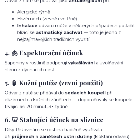
Odvar z natě se používal jako
antialergikum
při:
Alergické rýmě
Ekzémech (zevně i vnitřně)
Inhalace
odvaru může v některých případech potlačit
blížící se
astmatický záchvat
— toto je jedno z
nejzajímavějších tradičních využití
4. 🫁 Expektorační účinek
Saponiny v rostlině podporují
vykašlávání
a uvolňování
hlenu z dýchacích cest.
5. 🧴 Kožní potíže (zevní použití)
Odvar z natě se přidával do
sedacích koupelí
při
ekzémech a kožních zánětech — doporučovaly se koupele
trvající asi 20 minut, 3× týdně.
6. 🦷 Stahující účinek na sliznice
Díky tříslovinám se rostlina tradičně využívala
při
průjmech
a
zánětech ústní dutiny
(kloktání odvaru).