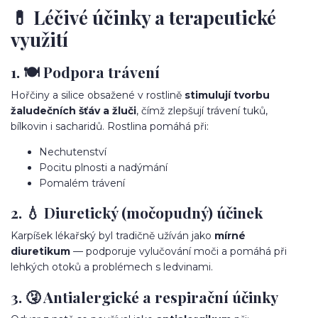
💊 Léčivé účinky a terapeutické
využití
1. 🍽️ Podpora trávení
Hořčiny a silice obsažené v rostlině
stimulují tvorbu
žaludečních šťáv a žluči
, čímž zlepšují trávení tuků,
bílkovin i sacharidů. Rostlina pomáhá při:
Nechutenství
Pocitu plnosti a nadýmání
Pomalém trávení
2. 💧 Diuretický (močopudný) účinek
Karpíšek lékařský byl tradičně užíván jako
mírné
diuretikum
— podporuje vylučování moči a pomáhá při
lehkých otoků a problémech s ledvinami.
3. 🤧 Antialergické a respirační účinky