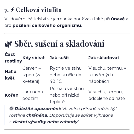
7. ⚡ Celková vitalita
V lidovém léčitelství se jarmanka používala také při
únavě
a
pro
posílení celkového organismu
.
🌿 Sběr, sušení a skladování
Část
Kdy sbírat
Jak sušit
Jak skladovat
rostliny
Červen –
Rychle ve stínu
V suchu, temnu, v
Nať a
srpen (za
nebo uměle do
uzavřených
květ
kvetení)
40 °C
nádobách
Pomalu ve stínu
Jaro nebo
V suchu, temnu,
Kořen
nebo při nízké
podzim
odděleně od natě
teplotě
🔴
Důležité upozornění:
Ve volné přírodě může být
rostlina
chráněna
. Doporučuje se sbírat výhradně
z
vlastní výsadby nebo zahrady
!