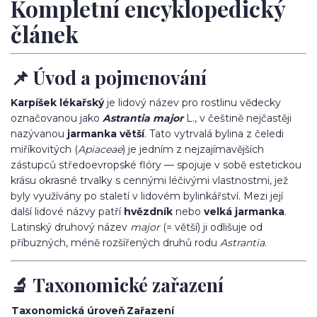
Kompletní encyklopedický
článek
📌 Úvod a pojmenování
Karpíšek lékařský
je lidový název pro rostlinu vědecky
označovanou jako
Astrantia major
L., v češtině nejčastěji
nazývanou
jarmanka větší
. Tato vytrvalá bylina z čeledi
miříkovitých (
Apiaceae
) je jedním z nejzajímavějších
zástupců středoevropské flóry — spojuje v sobě estetickou
krásu okrasné trvalky s cennými léčivými vlastnostmi, jež
byly využívány po staletí v lidovém bylinkářství. Mezi její
další lidové názvy patří
hvězdník
nebo
velká jarmanka
.
Latinský druhový název
major
(= větší) ji odlišuje od
příbuzných, méně rozšířených druhů rodu
Astrantia
.
🔬 Taxonomické zařazení
Taxonomická úroveň
Zařazení