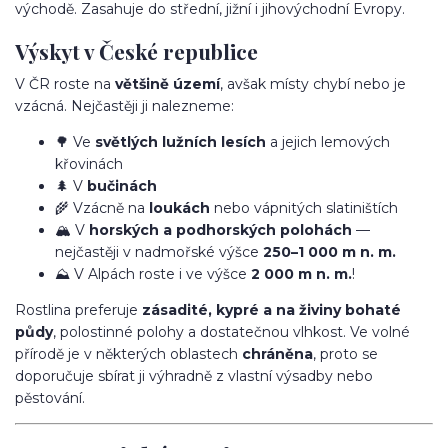
východě. Zasahuje do střední, jižní i jihovýchodní Evropy.
Výskyt v České republice
V ČR roste na
většině území
, avšak místy chybí nebo je
vzácná. Nejčastěji ji nalezneme:
🌳 Ve
světlých lužních lesích
a jejich lemových
křovinách
🌲 V
bučinách
🌾 Vzácně na
loukách
nebo vápnitých slatiništích
🏔️ V
horských a podhorských polohách
—
nejčastěji v nadmořské výšce
250–1 000 m n. m.
⛰️ V Alpách roste i ve výšce
2 000 m n. m.
!
Rostlina preferuje
zásadité, kypré a na živiny bohaté
půdy
, polostinné polohy a dostatečnou vlhkost. Ve volné
přírodě je v některých oblastech
chráněna
, proto se
doporučuje sbírat ji výhradně z vlastní výsadby nebo
pěstování.