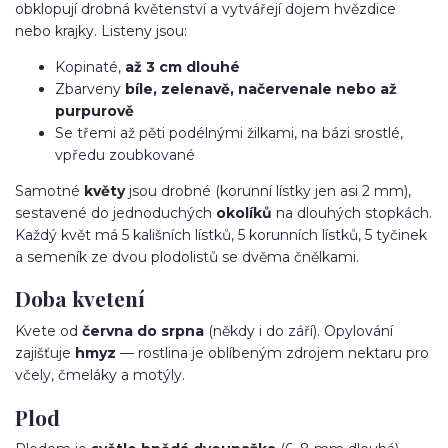
obklopují drobná květenství a vytvářejí dojem hvězdice
nebo krajky. Listeny jsou:
Kopinaté,
až 3 cm dlouhé
Zbarveny
bíle, zelenavě, načervenale nebo až
purpurově
Se třemi až pěti podélnými žilkami, na bázi srostlé,
vpředu zoubkované
Samotné
květy
jsou drobné (korunní lístky jen asi 2 mm),
sestavené do jednoduchých
okolíků
na dlouhých stopkách.
Každý květ má 5 kališních lístků, 5 korunních lístků, 5 tyčinek
a semeník ze dvou plodolistů se dvěma čnělkami.
Doba kvetení
Kvete od
června do srpna
(někdy i do září). Opylování
zajišťuje
hmyz
— rostlina je oblíbeným zdrojem nektaru pro
včely, čmeláky a motýly.
Plod