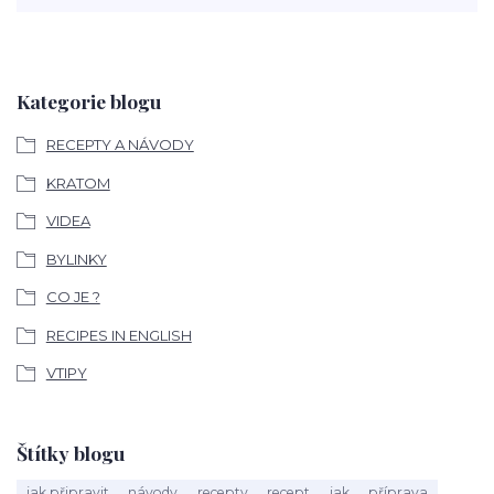
Kategorie blogu
RECEPTY A NÁVODY
KRATOM
VIDEA
BYLINKY
CO JE ?
RECIPES IN ENGLISH
VTIPY
Štítky blogu
jak připravit
návody
recepty
recept
jak
příprava