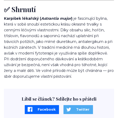
✅ Shrnutí
Karpíšek lékařský (
Astrantia major
)
je fascinující bylina,
která v sobě snoubí estetickou krásu okrasné trvalky s
cennými léčivými vlastnostmi. Díky obsahu silic, hořčin,
tříslovin, flavonoidů a saponinů nachází uplatnění při
trávicích potížích, jako mírné diuretikum, antialergikum a při
kožních zánětech. V tradiční medicíně má dlouhou historii,
avšak v moderní fytoterapii je využívána spíše doplňkově.
Při dodržení doporučeného dávkování a krátkodobém
užívání je bezpečná, není však vhodná pro těhotné, kojící
ženy a malé děti. Ve volné přírodě může být chráněna — pro
sběr doporučujeme vlastní pěstování.
Líbil se článek? Sdílejte ho s přáteli
Facebook
Twitter