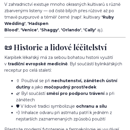
V zahradnictví existuje mnoho okrasných kultivarů s různě
zbarvenými listeny — od čistě bílých přes růžové až po
tmavě purpurové a téměř černé (např. kultivary
'Ruby
Wedding'
,
'Hadspen
Blood'
,
'Venice'
,
'Shaggy'
,
'Orlando'
,
'Cally'
aj.).
📜 Historie a lidové léčitelství
Karpíšek lékařský má za sebou bohatou historii využití
v
tradiční evropské medicíně
. Byl součástí bylinkářských
receptur po celá staletí:
🏺 Používal se při
nechutenství, zánětech ústní
dutiny
a jako
močopudný prostředek
🌿 Byl součástí
směsí pro podporu trávení
a při
zánětech
🛡️ V lidové tradici symbolizuje
ochranu a sílu
💨 Inhalace odvaru při astmatu patří k jedněm z
nejstarších zaznamenaných způsobů použití
Přestože moderní fytoterapie a farmakologie jej využívají