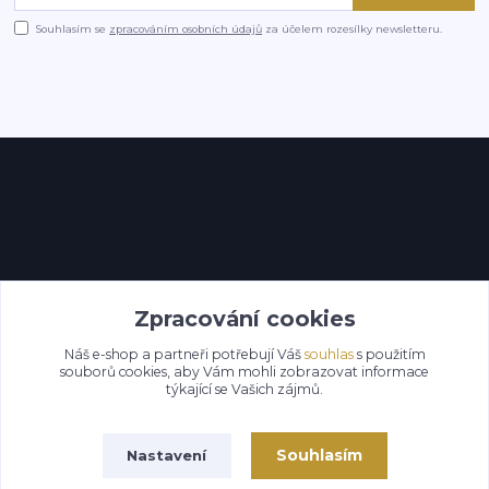
Souhlasím se
zpracováním osobních údajů
za účelem rozesílky newsletteru.
Kontakty
Zpracování cookies
Náš e-shop a partneři potřebují Váš
souhlas
s použitím
souborů cookies, aby Vám mohli zobrazovat informace
týkající se Vašich zájmů.
Souhlasím
Nastavení