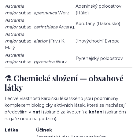
Astrantia
Apeninský poloostrov
major
subsp.
apenninica
Wörz
(Itálie)
Astrantia
Korutany (Rakousko)
major
subsp.
carinthiaca
Arcang.
Astrantia
major
subsp.
elatior
(Friv.) K.
Jihovýchodní Evropa
Malý
Astrantia
Pyrenejský poloostrov
major
subsp.
pyrenaica
Wörz
⚗️ Chemické složení — obsahové
látky
Léčivé vlastnosti karpíšku lékařského jsou podmíněny
komplexem biologicky aktivních látek, které se nacházejí
především v
nati
(sbírané za kvetení) a
kořeni
(sbíraném
na jaře nebo na podzim):
Látka
Účinek