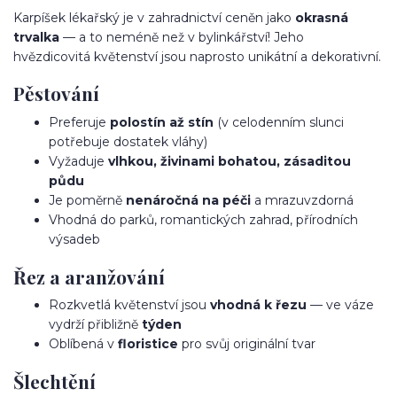
Karpíšek lékařský je v zahradnictví ceněn jako
okrasná
trvalka
— a to neméně než v bylinkářství! Jeho
hvězdicovitá květenství jsou naprosto unikátní a dekorativní.
Pěstování
Preferuje
polostín až stín
(v celodenním slunci
potřebuje dostatek vláhy)
Vyžaduje
vlhkou, živinami bohatou, zásaditou
půdu
Je poměrně
nenáročná na péči
a mrazuvzdorná
Vhodná do parků, romantických zahrad, přírodních
výsadeb
Řez a aranžování
Rozkvetlá květenství jsou
vhodná k řezu
— ve váze
vydrží přibližně
týden
Oblíbená v
floristice
pro svůj originální tvar
Šlechtění