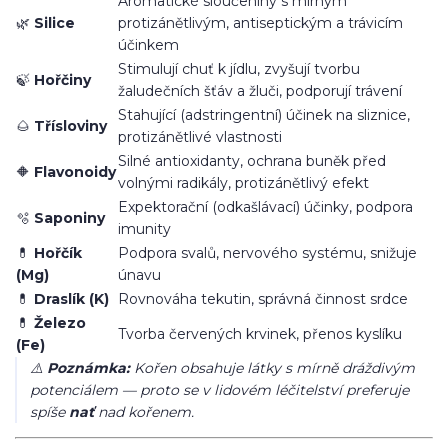
Aromatické sloučeniny s mírným
🌿
Silice
protizánětlivým, antiseptickým a trávicím
účinkem
Stimulují chuť k jídlu, zvyšují tvorbu
🍃
Hořčiny
žaludečních šťáv a žluči, podporují trávení
Stahující (adstringentní) účinek na sliznice,
🌰
Třísloviny
protizánětlivé vlastnosti
Silné antioxidanty, ochrana buněk před
🔶
Flavonoidy
volnými radikály, protizánětlivý efekt
Expektorační (odkašlávací) účinky, podpora
🫧
Saponiny
imunity
💊
Hořčík
Podpora svalů, nervového systému, snižuje
(Mg)
únavu
💊
Draslík (K)
Rovnováha tekutin, správná činnost srdce
💊
Železo
Tvorba červených krvinek, přenos kyslíku
(Fe)
⚠️
Poznámka:
Kořen obsahuje látky s mírně dráždivým
potenciálem — proto se v lidovém léčitelství preferuje
spíše
nať
nad kořenem.