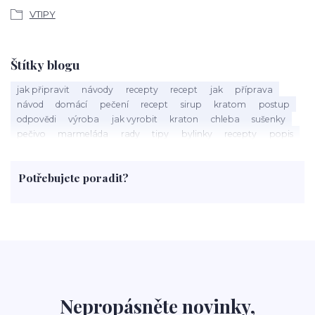
VTIPY
Štítky blogu
jak připravit
návody
recepty
recept
jak
příprava
návod
domácí
pečení
recept
sirup
kratom
postup
odpovědi
výroba
jak vyrobit
kraton
chleba
sušenky
pečivo
marmeláda
rady
tipy
bylinky
recepty
popis
med
účinky
co je
dezert
rostliny
droga
chilli
paprika
byliny
pěstování
marihuana
triky
nápoj
Potřebujete poradit?
rohlíky
grilování
čaj
salát
víno
třešně
dýně
polévka
koupit
kraťák
Nepropásněte novinky,