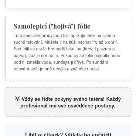
Samolepicí ("hojivá") fólie
Tuto speciální prodyšnou fólii aplikuje tatér na čisté a
suché tetování. Můžete ji na kůži nechat **3 až 5 dní**.
Pod fólií se může hromadit tekutina (krevní plazma a
barva), což je normální. Pokud by se fólie odlepila nebo
pod ni zatekla voda, sundejte ji dříve. Po sundání
tetování opět jemně omyjte a začněte mazat.
💡 Vždy se řiďte pokyny svého tatéra! Každý
profesionál má své osvědčené postupy.
Líbil se článek? Sdílejte ho s přáteli