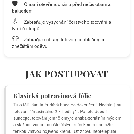
🛡️
Chrání otevřenou ránu před nečistotami a
bakteriemi.
💧
Zabraňuje vysychání čerstvého tetování a
tvorbě strupů.
👕
Zabraňuje otírání tetování o oblečení a
znečištění oděvu.
JAK POSTUPOVAT
Klasická potravinová fólie
Tuto fólii vám tatér dává hned po dokončení. Nechte ji na
tetování **maximálně 2-4 hodiny**. Po této době ji
sundejte, tetování jemně omyjte antibakteriálním mýdlem
a vlažnou vodou, osušte čistým ručníkem a namažte
tenkou vrstvou hojivého krému. Už znovu nepřelepujte.