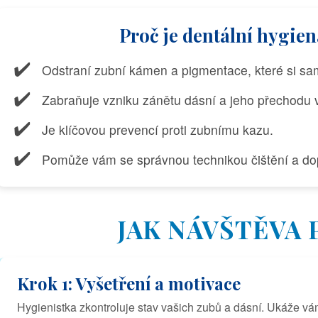
Proč je dentální hygien
✔️
Odstraní zubní kámen a pigmentace, které si sam
✔️
Zabraňuje vzniku zánětu dásní a jeho přechodu 
✔️
Je klíčovou prevencí proti zubnímu kazu.
✔️
Pomůže vám se správnou technikou čištění a d
JAK NÁVŠTĚVA
Krok 1: Vyšetření a motivace
Hygienistka zkontroluje stav vašich zubů a dásní. Ukáže vám