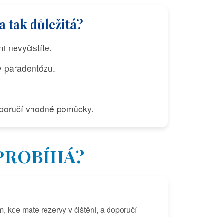
a tak důležitá?
i nevyčistíte.
v paradentózu.
oporučí vhodné pomůcky.
 PROBÍHÁ?
, kde máte rezervy v čištění, a doporučí