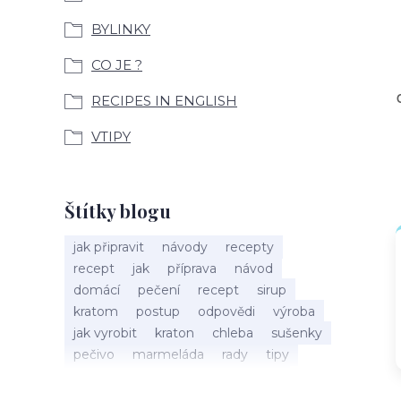
BYLINKY
CO JE ?
RECIPES IN ENGLISH
VTIPY
Štítky blogu
jak připravit
návody
recepty
recept
jak
příprava
návod
domácí
pečení
recept
sirup
kratom
postup
odpovědi
výroba
jak vyrobit
kraton
chleba
sušenky
pečivo
marmeláda
rady
tipy
bylinky
recepty
popis
med
účinky
co je
dezert
rostliny