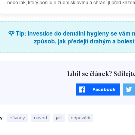
nebo lak, který posiluje zubní sklovinu a chrání ji před kaze
💡 Tip: Investice do dentální hygieny se vám 
způsob, jak předejít drahým a boles
Líbil se článek? Sdílejt
Facebook
ky
návody
návod
jak
odpovědi