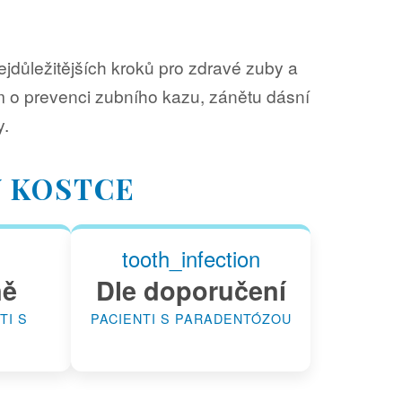
ejdůležitějších kroků pro zdravé zuby a
m o prevenci zubního kazu, zánětu dásní
y.
 KOSTCE
tooth_infection
ně
Dle doporučení
TI S
PACIENTI S PARADENTÓZOU