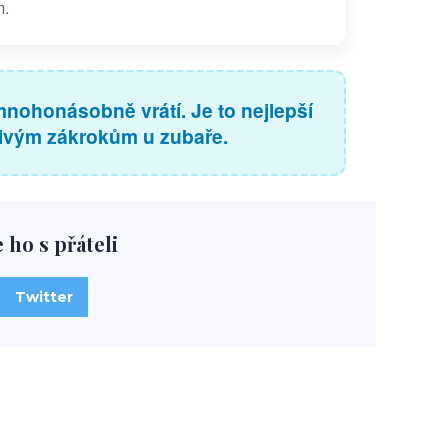
m.
mnohonásobně vrátí. Je to nejlepší
tivým zákrokům u zubaře.
e ho s přáteli
Twitter