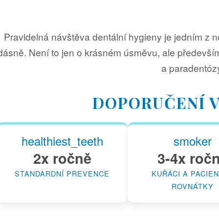
Pravidelná návštěva dentální hygieny je jedním z n
dásně. Není to jen o krásném úsměvu, ale předevší
a paradentóz
DOPORUČENÍ V
healthiest_teeth
smoker
2x ročně
3-4x roč
STANDARDNÍ PREVENCE
KUŘÁCI A PACIEN
ROVNÁTKY