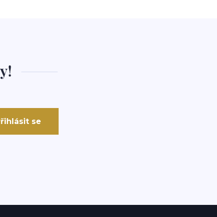
y!
řihlásit se