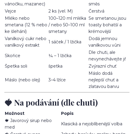
vánočku, mazanec)
směs
Vejce
2 ks (vel. M)
Čerstvá
Mléko nebo
100–120 ml mléka
Se smetanou jsou
smetana (12 % nebo
/ nebo 50–100 ml
toasty bohatší a
ke šlehání)
smetany
krémovější
Vanilkový cukr nebo
Dodá jemnou
1 sáček / 1 lžička
vanilkový extrakt
vanilkovou vůni
Dle chuti, ale
Skořice
¼ – 1 lžička
nevynechávejte ji!
Špetka soli
špetka
Zvýrazní chuť
Máslo dodá
Máslo (nebo olej)
3–4 lžíce
nejlepší chuť a
zlatavou barvu
🍓 Na podávání (dle chuti)
Možnost
Popis
🍁 Javorový sirup nebo
Klasická a nejoblíbenější volba
med