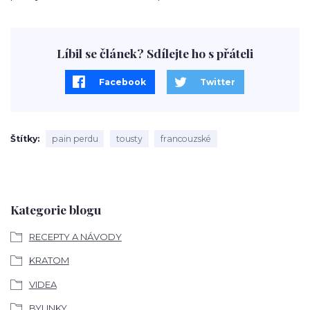
Líbil se článek? Sdílejte ho s přáteli
Facebook
Twitter
Štítky
pain perdu
tousty
francouzské
Kategorie blogu
RECEPTY A NÁVODY
KRATOM
VIDEA
BYLINKY