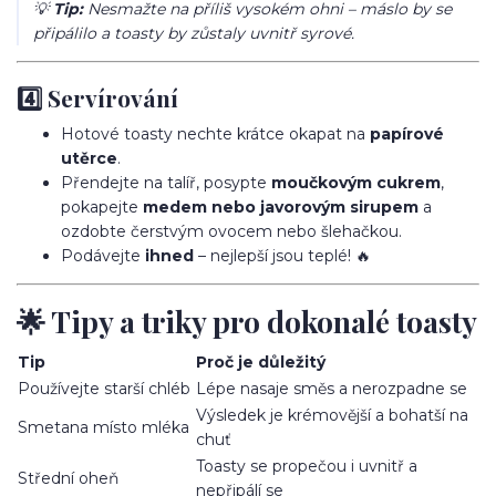
💡
Tip:
Nesmažte na příliš vysokém ohni – máslo by se
připálilo a toasty by zůstaly uvnitř syrové.
4️⃣ Servírování
Hotové toasty nechte krátce okapat na
papírové
utěrce
.
Přendejte na talíř, posypte
moučkovým cukrem
,
pokapejte
medem nebo javorovým sirupem
a
ozdobte čerstvým ovocem nebo šlehačkou.
Podávejte
ihned
– nejlepší jsou teplé! 🔥
🌟 Tipy a triky pro dokonalé toasty
Tip
Proč je důležitý
Používejte starší chléb
Lépe nasaje směs a nerozpadne se
Výsledek je krémovější a bohatší na
Smetana místo mléka
chuť
Toasty se propečou i uvnitř a
Střední oheň
nepřipálí se