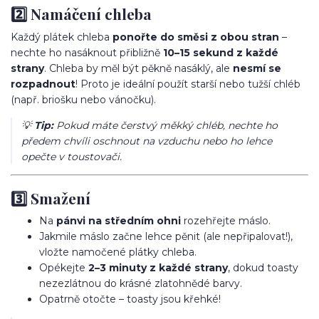
2️⃣ Namáčení chleba
Každý plátek chleba
ponořte do směsi z obou stran
–
nechte ho nasáknout přibližně
10–15 sekund z každé
strany
. Chleba by měl být pěkně nasáklý, ale
nesmí se
rozpadnout
! Proto je ideální použít starší nebo tužší chléb
(např. briošku nebo vánočku).
💡
Tip:
Pokud máte čerstvý měkký chléb, nechte ho
předem chvíli oschnout na vzduchu nebo ho lehce
opečte v toustovači.
3️⃣ Smažení
Na
pánvi na středním ohni
rozehřejte máslo.
Jakmile máslo začne lehce pěnit (ale nepřipalovat!),
vložte namočené plátky chleba.
Opékejte
2–3 minuty z každé strany
, dokud toasty
nezezlátnou do krásné zlatohnědé barvy.
Opatrně otočte – toasty jsou křehké!