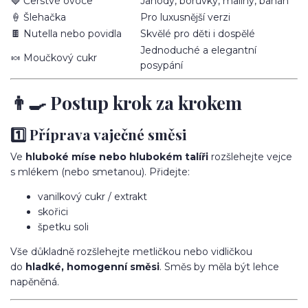
🍓 Čerstvé ovoce
Jahody, borůvky, maliny, banán
🍦 Šlehačka
Pro luxusnější verzi
🍫 Nutella nebo povidla
Skvělé pro děti i dospělé
Jednoduché a elegantní
🍬 Moučkový cukr
posypání
👨‍🍳 Postup krok za krokem
1️⃣ Příprava vaječné směsi
Ve
hluboké míse nebo hlubokém talíři
rozšlehejte vejce
s mlékem (nebo smetanou). Přidejte:
vanilkový cukr / extrakt
skořici
špetku soli
Vše důkladně rozšlehejte metličkou nebo vidličkou
do
hladké, homogenní směsi
. Směs by měla být lehce
napěněná.