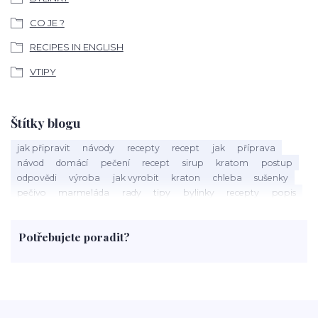
CO JE ?
RECIPES IN ENGLISH
VTIPY
Štítky blogu
jak připravit
návody
recepty
recept
jak
příprava
návod
domácí
pečení
recept
sirup
kratom
postup
odpovědi
výroba
jak vyrobit
kraton
chleba
sušenky
pečivo
marmeláda
rady
tipy
bylinky
recepty
popis
med
účinky
co je
dezert
rostliny
droga
chilli
paprika
byliny
pěstování
marihuana
triky
nápoj
Potřebujete poradit?
rohlíky
grilování
čaj
salát
víno
třešně
dýně
polévka
koupit
kraťák