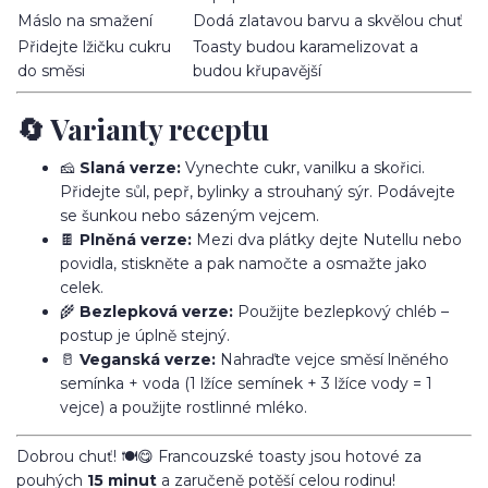
Máslo na smažení
Dodá zlatavou barvu a skvělou chuť
Přidejte lžičku cukru
Toasty budou karamelizovat a
do směsi
budou křupavější
🔄 Varianty receptu
🧀
Slaná verze:
Vynechte cukr, vanilku a skořici.
Přidejte sůl, pepř, bylinky a strouhaný sýr. Podávejte
se šunkou nebo sázeným vejcem.
🍫
Plněná verze:
Mezi dva plátky dejte Nutellu nebo
povidla, stiskněte a pak namočte a osmažte jako
celek.
🌾
Bezlepková verze:
Použijte bezlepkový chléb –
postup je úplně stejný.
🥛
Veganská verze:
Nahraďte vejce směsí lněného
semínka + voda (1 lžíce semínek + 3 lžíce vody = 1
vejce) a použijte rostlinné mléko.
Dobrou chuť! 🍽️😋 Francouzské toasty jsou hotové za
pouhých
15 minut
a zaručeně potěší celou rodinu!