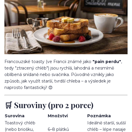
Francouzské toasty (ve Francii známé jako
"pain perdu"
,
tedy "ztracený chléb") jsou rychlá, lahodná a nesmírně
oblíbená snídaně nebo svačinka. Původně vznikly jako
způsob, jak využít starší, tvrdší chleba – a výsledek je
naprosto fantastický! 😍
🛒 Suroviny (pro 2 porce)
Surovina
Množství
Poznámka
Toastový chléb
Ideálně starší, sušší
(nebo briošku,
6–8 plátků
chléb – lépe nasaje