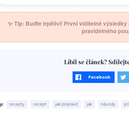
✨ Tip: Buďte trpěliví! První viditelné výsledk
pravidelného použ
Líbil se článek? Sdílejt
Facebook
ky
recepty
recept
jak připravit
jak
návody
př