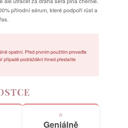
 ale utrácet za drahá séra plná chemie.
00% přírodní sérum, které podpoří růst a
řas.
málně opatrní. Před prvním použitím proveďte
. V případě podráždění ihned přestaňte
OSTCE
⭐
Geniálně