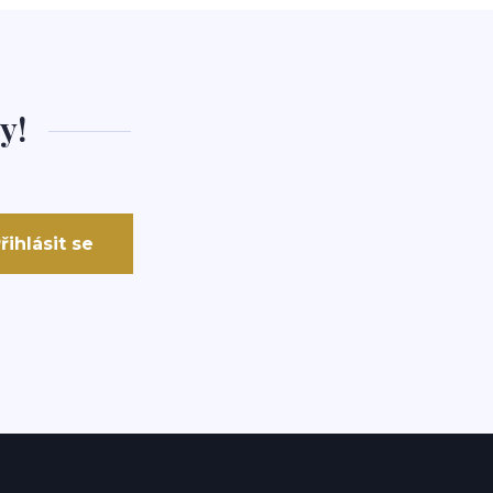
y!
řihlásit se