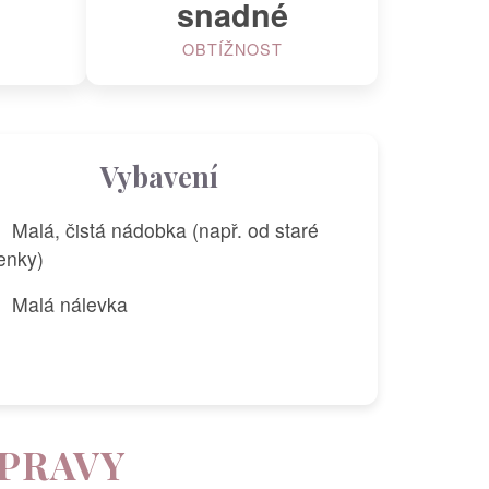
snadné
OBTÍŽNOST
Vybavení
Malá, čistá nádobka (např. od staré
enky)
Malá nálevka
ÍPRAVY