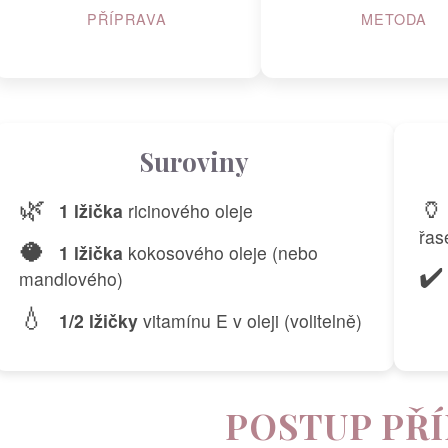
PŘÍPRAVA
METODA
Suroviny
🌿
🏺
1 lžička
ricinového oleje
řas
🥥
1 lžička
kokosového oleje (nebo
✔️
mandlového)
💧
1/2 lžičky
vitamínu E v oleji (volitelně)
POSTUP PŘ