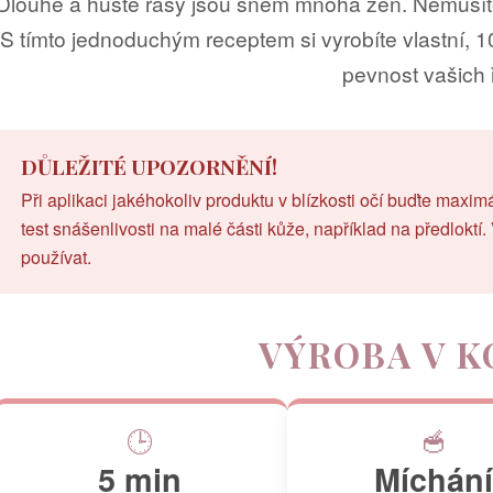
Dlouhé a husté řasy jsou snem mnoha žen. Nemusíte
S tímto jednoduchým receptem si vyrobíte vlastní, 1
pevnost vašich 
DŮLEŽITÉ UPOZORNĚNÍ!
Při aplikaci jakéhokoliv produktu v blízkosti očí buďte maxi
test snášenlivosti na malé části kůže, například na předloktí
používat.
VÝROBA V K
🕒
🥣
5 min
Míchání