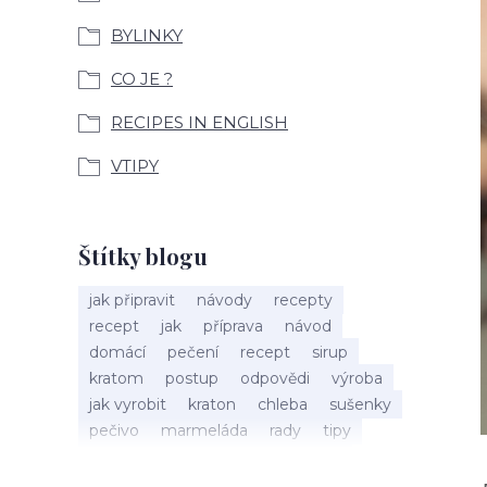
BYLINKY
CO JE ?
RECIPES IN ENGLISH
VTIPY
Štítky blogu
jak připravit
návody
recepty
recept
jak
příprava
návod
domácí
pečení
recept
sirup
kratom
postup
odpovědi
výroba
jak vyrobit
kraton
chleba
sušenky
pečivo
marmeláda
rady
tipy
bylinky
recepty
popis
med
účinky
co je
dezert
rostliny