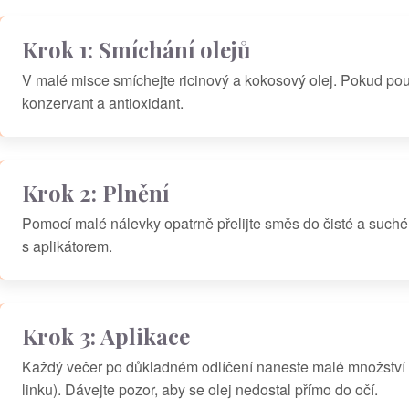
Krok 1: Smíchání olejů
V malé misce smíchejte ricinový a kokosový olej. Pokud použí
konzervant a antioxidant.
Krok 2: Plnění
Pomocí malé nálevky opatrně přelijte směs do čisté a such
s aplikátorem.
Krok 3: Aplikace
Každý večer po důkladném odlíčení naneste malé množství sé
linku). Dávejte pozor, aby se olej nedostal přímo do očí.