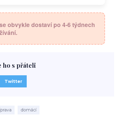
y se obvykle dostaví po 4-6 týdnech
ívání.
e ho s přáteli
Twitter
íprava
domácí