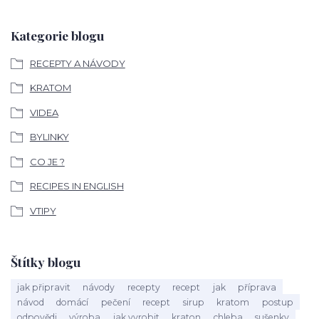
Kategorie blogu
RECEPTY A NÁVODY
KRATOM
VIDEA
BYLINKY
CO JE ?
RECIPES IN ENGLISH
VTIPY
Štítky blogu
jak připravit
návody
recepty
recept
jak
příprava
návod
domácí
pečení
recept
sirup
kratom
postup
odpovědi
výroba
jak vyrobit
kraton
chleba
sušenky