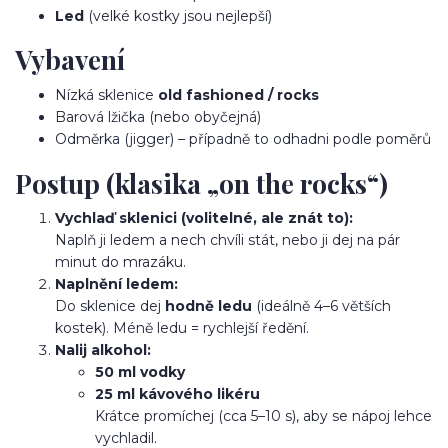
Led
(velké kostky jsou nejlepší)
Vybavení
Nízká sklenice
old fashioned / rocks
Barová lžička (nebo obyčejná)
Odměrka (jigger) – případně to odhadni podle poměrů
Postup (klasika „on the rocks“)
Vychlaď sklenici (volitelné, ale znát to):
Naplň ji ledem a nech chvíli stát, nebo ji dej na pár
minut do mrazáku.
Naplnění ledem:
Do sklenice dej
hodně ledu
(ideálně 4–6 větších
kostek). Méně ledu = rychlejší ředění.
Nalij alkohol:
50 ml vodky
25 ml kávového likéru
Krátce promíchej (cca 5–10 s), aby se nápoj lehce
vychladil.