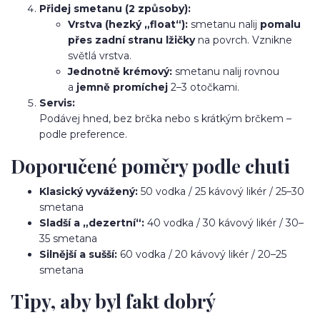
Přidej smetanu (2 způsoby):
Vrstva (hezký „float“):
smetanu nalij
pomalu
přes zadní stranu lžičky
na povrch. Vznikne
světlá vrstva.
Jednotně krémový:
smetanu nalij rovnou
a
jemně promíchej
2–3 otočkami.
Servis:
Podávej hned, bez brčka nebo s krátkým brčkem –
podle preference.
Doporučené poměry podle chuti
Klasický vyvážený:
50 vodka / 25 kávový likér / 25–30
smetana
Sladší a „dezertní“:
40 vodka / 30 kávový likér / 30–
35 smetana
Silnější a sušší:
60 vodka / 20 kávový likér / 20–25
smetana
Tipy, aby byl fakt dobrý