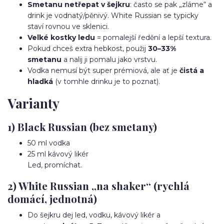
Smetanu netřepat v šejkru
: často se pak „zláme“ a
drink je vodnatý/pěnivý. White Russian se typicky
staví rovnou ve sklenici.
Velké kostky ledu
= pomalejší ředění a lepší textura.
Pokud chceš extra hebkost, použij
30–33%
smetanu
a nalij ji pomalu jako vrstvu.
Vodka nemusí být super prémiová, ale ať je
čistá a
hladká
(v tomhle drinku je to poznat).
Varianty
1) Black Russian (bez smetany)
50 ml vodka
25 ml kávový likér
Led, promíchat.
2) White Russian „na shaker“ (rychlá
domácí, jednotná)
Do šejkru dej led, vodku, kávový likér a