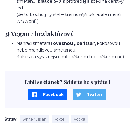
smetanu,
krátce 5–7 s
protřepej a sceď na čerstvý
led.
(Je to trochu jiný styl – krémovější pěna, ale menší
„vrstvení“.)
3) Vegan / bezlaktózový
Nahraď smetanu
ovesnou „barista“
, kokosovou
nebo mandlovou smetanou.
Kokos dá výraznější chuť (někomu top, někomu ne).
Líbil se článek? Sdílejte ho s přáteli
Facebook
Twitter
Štítky
white russian
koktejl
vodka