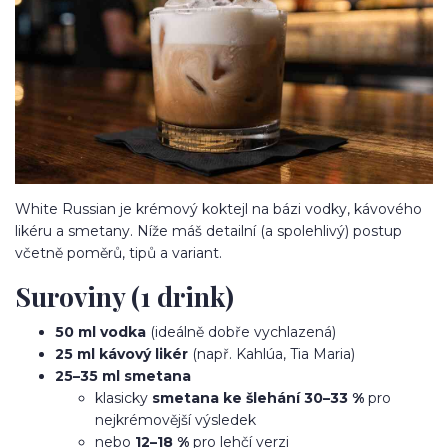
White Russian je krémový koktejl na bázi vodky, kávového
likéru a smetany. Níže máš detailní (a spolehlivý) postup
včetně poměrů, tipů a variant.
Suroviny (1 drink)
50 ml vodka
(ideálně dobře vychlazená)
25 ml kávový likér
(např. Kahlúa, Tia Maria)
25–35 ml smetana
klasicky
smetana ke šlehání 30–33 %
pro
nejkrémovější výsledek
nebo
12–18 %
pro lehčí verzi