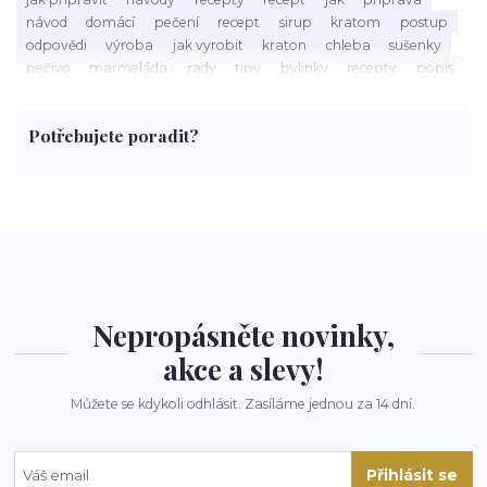
návod
domácí
pečení
recept
sirup
kratom
postup
odpovědi
výroba
jak vyrobit
kraton
chleba
sušenky
pečivo
marmeláda
rady
tipy
bylinky
recepty
popis
med
účinky
co je
dezert
rostliny
droga
chilli
paprika
byliny
pěstování
marihuana
triky
nápoj
Potřebujete poradit?
rohlíky
grilování
čaj
salát
víno
třešně
dýně
polévka
koupit
kraťák
Nepropásněte novinky,
akce a slevy!
Můžete se kdykoli odhlásit. Zasíláme jednou za 14 dní.
Přihlásit se