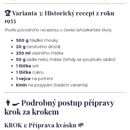
🏆 Varianta 3: Historický recept z roku
1955
Podle původního receptisu z české lahůdkářské školy
500 g
hladké mouky
20 g
čerstvého droždí
250 ml
vlažného mléka
50 g
sádla nebo másla (tehdy se používalo sádlo!)
1 lžička
soli
1 lžička
cukru
1 vejce
na potření
Kmín
na posypání (tradiční varianta)
👨‍🍳 Podrobný postup přípravy
krok za krokem
KROK 1: Příprava kvásku 🌱