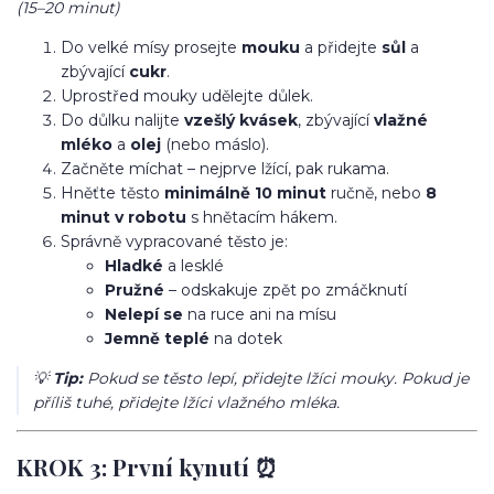
(15–20 minut)
Do velké mísy prosejte
mouku
a přidejte
sůl
a
zbývající
cukr
.
Uprostřed mouky udělejte důlek.
Do důlku nalijte
vzešlý kvásek
, zbývající
vlažné
mléko
a
olej
(nebo máslo).
Začněte míchat – nejprve lžící, pak rukama.
Hněťte těsto
minimálně 10 minut
ručně, nebo
8
minut v robotu
s hnětacím hákem.
Správně vypracované těsto je:
Hladké
a lesklé
Pružné
– odskakuje zpět po zmáčknutí
Nelepí se
na ruce ani na mísu
Jemně teplé
na dotek
💡
Tip:
Pokud se těsto lepí, přidejte lžíci mouky. Pokud je
příliš tuhé, přidejte lžíci vlažného mléka.
KROK 3: První kynutí ⏰