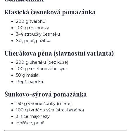
Klasická česneková pomazánka
200 g tvarohu
100 g majonézy
3–4 stroužky česneku
Sůl, pepř, pažitka
Uherákova pěna (slavnostní varianta)
200 g uheráku (bez kůže)
100 g smetanového sýra
50 g másla
Pepř, paprika
Šunkovo-sýrová pomazánka
150 g vařené šunky (mleté)
100 g tvrdého sýra (strouhaného)
3 lžíce majonézy
Hořčice, pepř