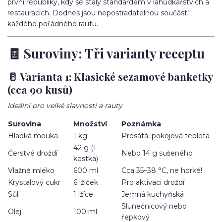
první republiky, kdy se staly standardem v lahůdkářstvích a
restauracích. Dodnes jsou nepostradatelnou součástí
každého pořádného rautu.
🧾 Suroviny: Tři varianty receptu
🥛 Varianta 1: Klasické sezamové banketky
(cca 90 kusů)
Ideální pro velké slavnosti a rauty
Surovina
Množství
Poznámka
Hladká mouka
1 kg
Prosátá, pokojová teplota
42 g (1
Čerstvé droždí
Nebo 14 g sušeného
kostka)
Vlažné mléko
600 ml
Cca 35–38 °C, ne horké!
Krystalový cukr
6 lžiček
Pro aktivaci droždí
Sůl
1 lžíce
Jemná kuchyňská
Slunečnicový nebo
Olej
100 ml
řepkový