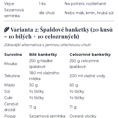
Vejce
1 ks
Na potření, rozšlehané
Sezamová
dle chuti
Nebo mák, kmín, hrubá sůl
semínka
🌾 Varianta 2: Špaldové banketky (20 kusů
– 10 bílých + 10 celozrnných)
Zdravější alternativa s jemnou ořechovou chutí
Surovina
Bílé banketky
Celozrnné banketky
250 g hladké
250 g celozrnné
Mouka
špaldové
špaldové
180 ml vlažného
Tekutina
200 ml vlažné vody
mléka
Máslo
30 g
60 g
Sůl
½ lžičky
½ lžičky
Cukr
½ lžičky
½ lžičky
Čerstvé
11 g
11 g
droždí
Posyp
Sezamová semínka
Ovesné vločky