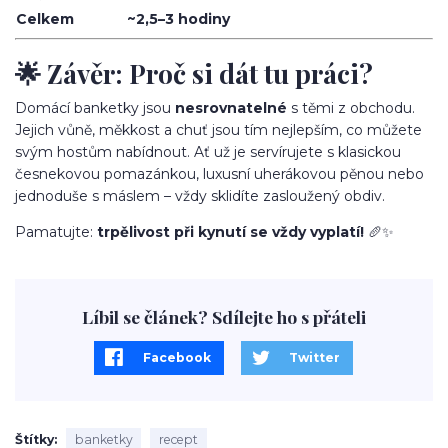
Celkem
~2,5–3 hodiny
🌟 Závěr: Proč si dát tu práci?
Domácí banketky jsou
nesrovnatelné
s těmi z obchodu.
Jejich vůně, měkkost a chuť jsou tím nejlepším, co můžete
svým hostům nabídnout. Ať už je servírujete s klasickou
česnekovou pomazánkou, luxusní uherákovou pěnou nebo
jednoduše s máslem – vždy sklidíte zasloužený obdiv.
Pamatujte:
trpělivost při kynutí se vždy vyplatí!
🥖✨
Líbil se článek? Sdílejte ho s přáteli
Facebook
Twitter
Štítky
banketky
recept