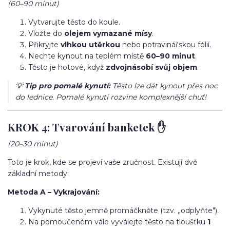
(60–90 minut)
Vytvarujte těsto do koule.
Vložte do
olejem vymazané mísy
.
Přikryjte
vlhkou utěrkou
nebo potravinářskou fólií.
Nechte kynout na teplém místě
60–90 minut
.
Těsto je hotové, když
zdvojnásobí svůj objem
.
💡
Tip pro pomalé kynutí:
Těsto lze dát kynout přes noc
do lednice. Pomalé kynutí rozvine komplexnější chuť!
KROK 4: Tvarování banketek ✋
(20–30 minut)
Toto je krok, kde se projeví vaše zručnost. Existují dvě
základní metody:
Metoda A – Vykrajování:
Vykynuté těsto jemně promáčkněte (tzv. „odplyňte").
Na pomoučeném vále vyválejte těsto na tloušťku
1