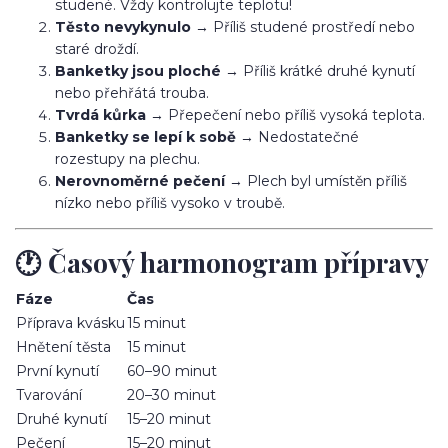
studené. Vždy kontrolujte teplotu!
Těsto nevykynulo
→ Příliš studené prostředí nebo
staré droždí.
Banketky jsou ploché
→ Příliš krátké druhé kynutí
nebo přehřátá trouba.
Tvrdá kůrka
→ Přepečení nebo příliš vysoká teplota.
Banketky se lepí k sobě
→ Nedostatečné
rozestupy na plechu.
Nerovnoměrné pečení
→ Plech byl umístěn příliš
nízko nebo příliš vysoko v troubě.
🕐 Časový harmonogram přípravy
Fáze
Čas
Příprava kvásku
15 minut
Hnětení těsta
15 minut
První kynutí
60–90 minut
Tvarování
20–30 minut
Druhé kynutí
15–20 minut
Pečení
15–20 minut