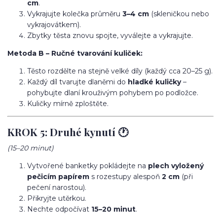
cm
.
Vykrajujte kolečka průměru
3–4 cm
(skleničkou nebo
vykrajovátkem).
Zbytky těsta znovu spojte, vyválejte a vykrajujte.
Metoda B – Ručné tvarování kuliček:
Těsto rozdělte na stejně velké díly (každý cca 20–25 g).
Každý díl tvarujte dlaněmi do
hladké kuličky
–
pohybujte dlaní krouživým pohybem po podložce.
Kuličky mírně zploštěte.
KROK 5: Druhé kynutí 🕐
(15–20 minut)
Vytvořené banketky pokládejte na
plech vyložený
pečicím papírem
s rozestupy alespoň
2 cm
(při
pečení narostou).
Přikryjte utěrkou.
Nechte odpočívat
15–20 minut
.