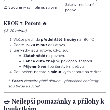
Jako samostatné
🧀 Strouhaný sýr
Slaná, sýrová
pečivo
KROK 7: Pečení 🔥
(15–20 minut)
Vložte plech do
předehřáté trouby
na 180 °C.
Pečte
15–20 minut
dozlatova.
Banketky jsou hotové, když jsou:
Zlatohnědé
na povrchu
Lehce dutě znějí
při poklepání zespodu
Příjemně voní
po čerstvém pečivu
Po upečení nechte
5 minut
vychladnout na mřížce.
⚠️
Pozor!
Nepečte příliš dlouho – přepečené banketky
jsou tvrdé a suché!
🥗 Nejlepší pomazánky a přílohy k
banketkám