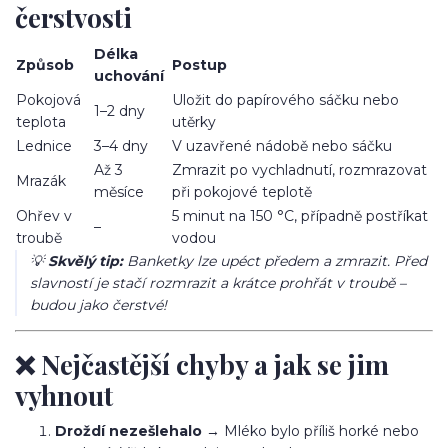
čerstvosti
Délka
Způsob
Postup
uchování
Pokojová
Uložit do papírového sáčku nebo
1–2 dny
teplota
utěrky
Lednice
3–4 dny
V uzavřené nádobě nebo sáčku
Až 3
Zmrazit po vychladnutí, rozmrazovat
Mrazák
měsíce
při pokojové teplotě
Ohřev v
5 minut na 150 °C, případně postříkat
–
troubě
vodou
💡
Skvělý tip:
Banketky lze upéct předem a zmrazit. Před
slavností je stačí rozmrazit a krátce prohřát v troubě –
budou jako čerstvé!
❌ Nejčastější chyby a jak se jim
vyhnout
Droždí nezešlehalo
→ Mléko bylo příliš horké nebo