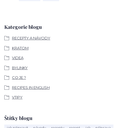
Kategorie blogu
RECEPTY A NÁVODY
KRATOM
VIDEA
BYLINKY
CO JE ?
RECIPES IN ENGLISH
VTIPY
Štítky blogu
jak připravit
návody
recepty
recept
jak
příprava