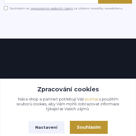
Souhlasím se
zpracováním osobních údajů
za účelem rozesílky newsletteru.
Kontakty
Zpracování cookies
Náš e-shop a partneři potřebují Váš
souhlas
s použitím
souborů cookies, aby Vám mohli zobrazovat informace
týkající se Vašich zájmů.
Souhlasím
Nastavení