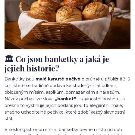
🏛️ Co jsou banketky a jaká je
jejich historie?
Banketky jsou
malé kynuté pečivo
o průměru přibližně 3–5
cm, které se tradičně podává ke studeným lahůdkám,
obloženým mísám, aspikům, pomazánkám a nářezům.
Název pochází ze slova
„banket"
– slavnostní hostina – a
přesně to vystihuje jejich poslání: jsou to elegantní, malé,
snadno uchopitelné pečívko, které zdobí každý slavnostní
stůl.
V české gastronomii mají banketky pevné místo od dob