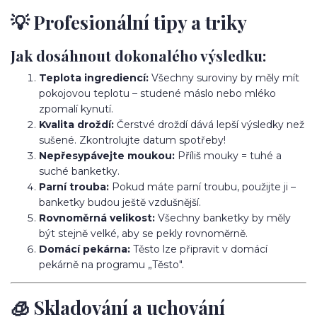
💡 Profesionální tipy a triky
Jak dosáhnout dokonalého výsledku:
Teplota ingrediencí:
Všechny suroviny by měly mít
pokojovou teplotu – studené máslo nebo mléko
zpomalí kynutí.
Kvalita droždí:
Čerstvé droždí dává lepší výsledky než
sušené. Zkontrolujte datum spotřeby!
Nepřesypávejte moukou:
Příliš mouky = tuhé a
suché banketky.
Parní trouba:
Pokud máte parní troubu, použijte ji –
banketky budou ještě vzdušnější.
Rovnoměrná velikost:
Všechny banketky by měly
být stejně velké, aby se pekly rovnoměrně.
Domácí pekárna:
Těsto lze připravit v domácí
pekárně na programu „Těsto".
🧊 Skladování a uchování