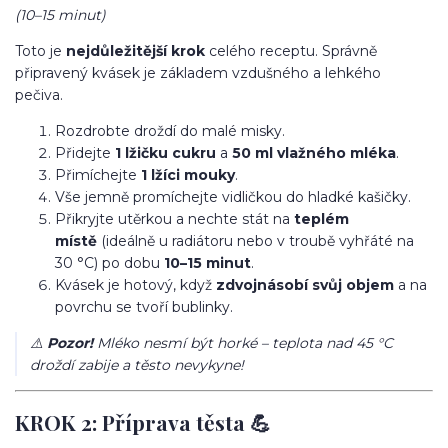
(10–15 minut)
Toto je
nejdůležitější krok
celého receptu. Správně
připravený kvásek je základem vzdušného a lehkého
pečiva.
Rozdrobte droždí do malé misky.
Přidejte
1 lžičku cukru
a
50 ml vlažného mléka
.
Přimíchejte
1 lžíci mouky
.
Vše jemně promíchejte vidličkou do hladké kašičky.
Přikryjte utěrkou a nechte stát na
teplém
místě
(ideálně u radiátoru nebo v troubě vyhřáté na
30 °C) po dobu
10–15 minut
.
Kvásek je hotový, když
zdvojnásobí svůj objem
a na
povrchu se tvoří bublinky.
⚠️
Pozor!
Mléko nesmí být horké – teplota nad 45 °C
droždí zabije a těsto nevykyne!
KROK 2: Příprava těsta 💪