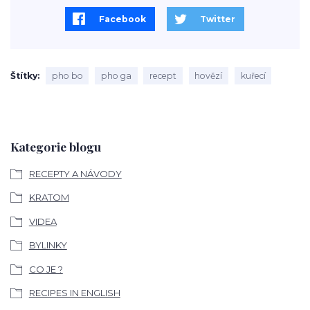
Facebook
Twitter
Štítky
pho bo
pho ga
recept
hovězí
kuřecí
Kategorie blogu
RECEPTY A NÁVODY
KRATOM
VIDEA
BYLINKY
CO JE ?
RECIPES IN ENGLISH