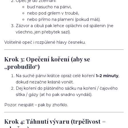
Opeč je do zčernání:
buď nasucho na pánvi,
nebo pod grilem v troubě,
nebo přímo na plameni (pokud máš).
Zázvor a cibuli pak lehce opláchni od spálenin (ne
všechno, jen přebytek sazí).
Volitelně opeč i rozpůlené hlavy česneku.
Krok 3: Opečení koření (aby se
„probudilo“)
Na suché pánvi krátce opraž celé koření
1–2 minuty
,
dokud nezačne krásně vonět.
Dej koření do plátěného sáčku na koření / čajového
sítka / gázy (ať ho pak snadno vyndáš).
Pozor: nespálit – pak by zhořklo.
Krok 4: Táhnutí vývaru (trpělivost =