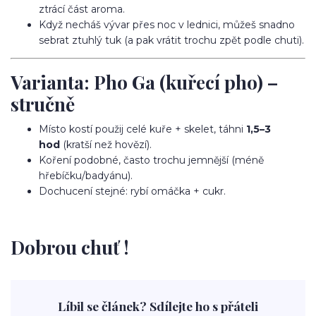
ztrácí část aroma.
Když necháš vývar přes noc v lednici, můžeš snadno
sebrat ztuhlý tuk (a pak vrátit trochu zpět podle chuti).
Varianta: Pho Ga (kuřecí pho) –
stručně
Místo kostí použij celé kuře + skelet, táhni
1,5–3
hod
(kratší než hovězí).
Koření podobné, často trochu jemnější (méně
hřebíčku/badyánu).
Dochucení stejné: rybí omáčka + cukr.
Dobrou chuť !
Líbil se článek? Sdílejte ho s přáteli