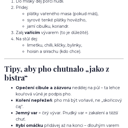
Do misky dej porci nudlí.
Přidej:
plátky vařeného masa (pokud máš),
syrové tenké plátky hovězího,
jarní cibulku, koriandr.
Zalij
vařícím
vývarem (to je důležité).
Na stůl dej:
limetku, chilli, klíčky, bylinky,
hoisin a srirachu (kdo chce).
Tipy, aby pho chutnalo „jako z
bistra“
Opečení cibule a zázvoru
nedělej na půl – ta lehce
kouřová vůně je podpis pho.
Koření nepřežeň
: pho má být voňavé, ne „skořicový
čaj“.
Jemný var
= čirý vývar. Prudký var = zakalení a těžší
chuť.
Rybí omáčku
přidávej až na konci – dlouhým varem