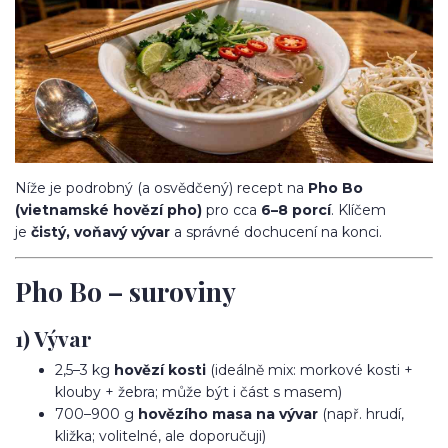
Níže je podrobný (a osvědčený) recept na
Pho Bo
(vietnamské hovězí pho)
pro cca
6–8 porcí
. Klíčem
je
čistý, voňavý vývar
a správné dochucení na konci.
Pho Bo – suroviny
1) Vývar
2,5–3 kg
hovězí kosti
(ideálně mix: morkové kosti +
klouby + žebra; může být i část s masem)
700–900 g
hovězího masa na vývar
(např. hrudí,
kližka; volitelné, ale doporučuji)