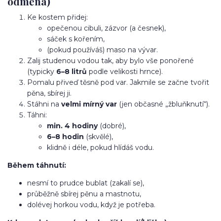
odměna)
Ke kostem přidej:
opečenou cibuli, zázvor (a česnek),
sáček s kořením,
(pokud používáš) maso na vývar.
Zalij studenou vodou tak, aby bylo vše ponořené
(typicky
6–8 litrů
podle velikosti hrnce).
Pomalu přiveď těsně pod var. Jakmile se začne tvořit
pěna, sbírej ji.
Stáhni na
velmi mírný var
(jen občasné „žbluňknutí“).
Táhni:
min. 4 hodiny
(dobré),
6–8 hodin
(skvělé),
klidně i déle, pokud hlídáš vodu.
Během táhnutí:
nesmí to prudce bublat (zakalí se),
průběžně sbírej pěnu a mastnotu,
dolévej horkou vodu, když je potřeba.