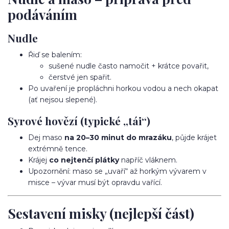
podáváním
Nudle
Řiď se balením:
sušené nudle často namočit + krátce povařit,
čerstvé jen spařit.
Po uvaření je propláchni horkou vodou a nech okapat
(ať nejsou slepené).
Syrové hovězí (typické „tái“)
Dej maso
na 20–30 minut do mrazáku
, půjde krájet
extrémně tence.
Krájej
co nejtenčí plátky
napříč vláknem.
Upozornění: maso se „uvaří“ až horkým vývarem v
misce – vývar musí být opravdu vařící.
Sestavení misky (nejlepší část)