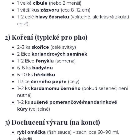
1 velká
cibule
(nebo 2 menší)
1 větší kus
zázvoru
(cca 8–12 cm)
1–2 celé
hlavy česneku
(volitelné, ale krásně zkulatí
chuť)
2) Koření (typické pro pho)
2–3 ks
skořice
(celé svitky)
2 lžíce
koriandrových semínek
1–2 lžíce
fenyklu
(semena)
6–8 ks
badyánu
6–10 ks
hřebíčku
1 lžíce
černého pepře
(celý)
1–2 ks
kardamomu černého
(pokud seženeš; není
nutné)
1–2 ks
sušené pomerančové/mandarinkové
kůry
(volitelné)
3) Dochucení vývaru (na konci)
rybí omáčka
(fish sauce) – začni cca 60–90 ml,
doladíš