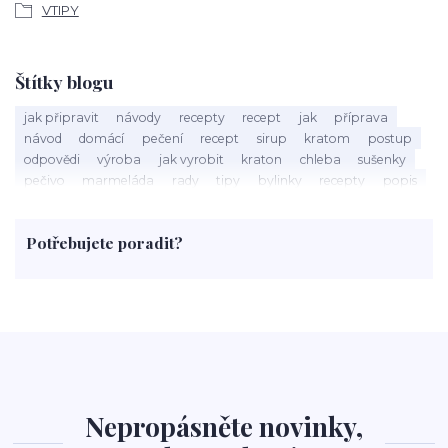
VTIPY
Štítky blogu
jak připravit
návody
recepty
recept
jak
příprava
návod
domácí
pečení
recept
sirup
kratom
postup
odpovědi
výroba
jak vyrobit
kraton
chleba
sušenky
pečivo
marmeláda
rady
tipy
bylinky
recepty
popis
med
účinky
co je
dezert
rostliny
droga
chilli
paprika
byliny
pěstování
marihuana
triky
nápoj
Potřebujete poradit?
rohlíky
grilování
čaj
salát
víno
třešně
dýně
polévka
koupit
kraťák
Nepropásněte novinky,