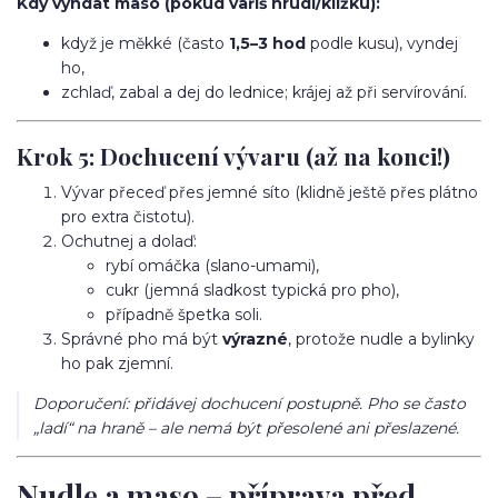
Kdy vyndat maso (pokud vaříš hrudí/kližku):
když je měkké (často
1,5–3 hod
podle kusu), vyndej
ho,
zchlaď, zabal a dej do lednice; krájej až při servírování.
Krok 5: Dochucení vývaru (až na konci!)
Vývar přeceď přes jemné síto (klidně ještě přes plátno
pro extra čistotu).
Ochutnej a dolaď:
rybí omáčka (slano-umami),
cukr (jemná sladkost typická pro pho),
případně špetka soli.
Správné pho má být
výrazné
, protože nudle a bylinky
ho pak zjemní.
Doporučení: přidávej dochucení postupně. Pho se často
„ladí“ na hraně – ale nemá být přesolené ani přeslazené.
Nudle a maso – příprava před