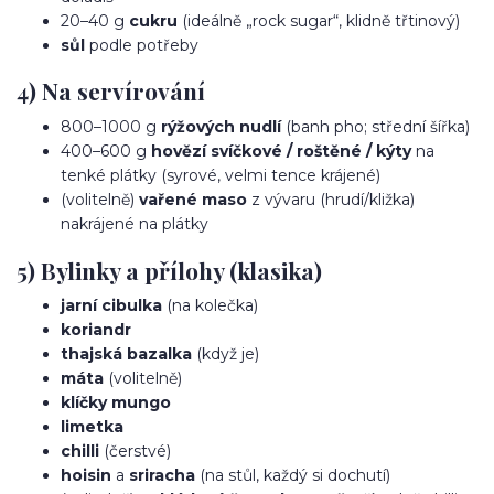
20–40 g
cukru
(ideálně „rock sugar“, klidně třtinový)
sůl
podle potřeby
4) Na servírování
800–1000 g
rýžových nudlí
(banh pho; střední šířka)
400–600 g
hovězí svíčkové / roštěné / kýty
na
tenké plátky (syrové, velmi tence krájené)
(volitelně)
vařené maso
z vývaru (hrudí/kližka)
nakrájené na plátky
5) Bylinky a přílohy (klasika)
jarní cibulka
(na kolečka)
koriandr
thajská bazalka
(když je)
máta
(volitelně)
klíčky mungo
limetka
chilli
(čerstvé)
hoisin
a
sriracha
(na stůl, každý si dochutí)