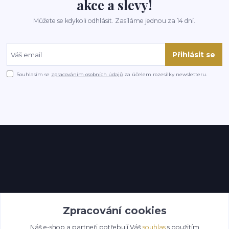
akce a slevy!
Můžete se kdykoli odhlásit. Zasíláme jednou za 14 dní.
Přihlásit se
Souhlasím se
zpracováním osobních údajů
za účelem rozesílky newsletteru.
Kontakty
Zpracování cookies
Náš e-shop a partneři potřebují Váš
souhlas
s použitím