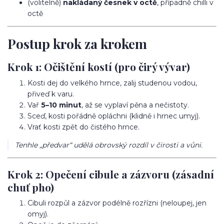
(volitelně)
nakládaný česnek v octě
, případně chilli v
octě
Postup krok za krokem
Krok 1: Očištění kostí (pro čirý vývar)
Kosti dej do velkého hrnce, zalij studenou vodou,
přiveď k varu.
Vař
5–10 minut
, až se vyplaví pěna a nečistoty.
Sceď, kosti pořádně opláchni (klidně i hrnec umyj).
Vrať kosti zpět do čistého hrnce.
Tenhle „předvar“ udělá obrovský rozdíl v čirosti a vůni.
Krok 2: Opečení cibule a zázvoru (zásadní
chuť pho)
Cibuli rozpůl a zázvor podélně rozřízni (neloupej, jen
omyj).