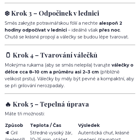
❄️ Krok 3 – Odpočinek v lednici
Směs zakryjte potravinářskou fólií a nechte
alespoň 2
hodiny odpočívat v lednici
– ideálně však
přes noc
.
Chutě se krásně propojí a válečky se budou lépe tvarovat.
🫙 Krok 4 – Tvarování válečků
Mokrýma rukama (aby se směs nelepila) tvarujte
válečky o
délce cca 8–10 cm a průměru asi 2–3 cm
(přibližně
velikost prstu). Válečky by měly být pevné a kompaktní, aby
se při grilování nerozpadaly.
🔥 Krok 5 – Tepelná úprava
Máte tři možnosti:
Způsob
Teplota / Čas
Výsledek
🥩 Gril
Středně vysoký žár,
Autentická chuť, krásné
(nejlepší!)
10–15 min, otáčet
opečení, šťavnatost