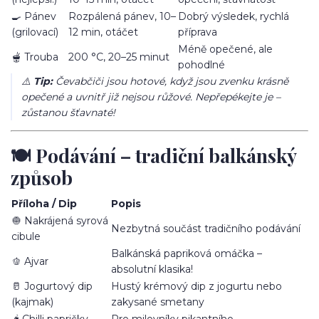
🍳 Pánev
Rozpálená pánev, 10–
Dobrý výsledek, rychlá
(grilovací)
12 min, otáčet
příprava
Méně opečené, ale
🫕 Trouba
200 °C, 20–25 minut
pohodlné
⚠️
Tip:
Čevabčiči jsou hotové, když jsou zvenku krásně
opečené a uvnitř již nejsou růžové. Nepřepékejte je –
zůstanou šťavnaté!
🍽️ Podávání – tradiční balkánský
způsob
Příloha / Dip
Popis
🧅 Nakrájená syrová
Nezbytná součást tradičního podávání
cibule
Balkánská papriková omáčka –
🫑 Ajvar
absolutní klasika!
🥛 Jogurtový dip
Hustý krémový dip z jogurtu nebo
(kajmak)
zakysané smetany
🌶️ Chilli papričky
Pro milovníky pikantního