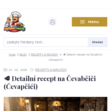
Menu
Hledat
Úvod
BLOG
RECEPTY A NÁVODY
🥩 Detailní recept na Čevabčiči
(Ćevapčići)
RECEPTY A NÁVODY
24
02
2026
🥩 Detailní recept na Čevabčiči
(Ćevapčići)