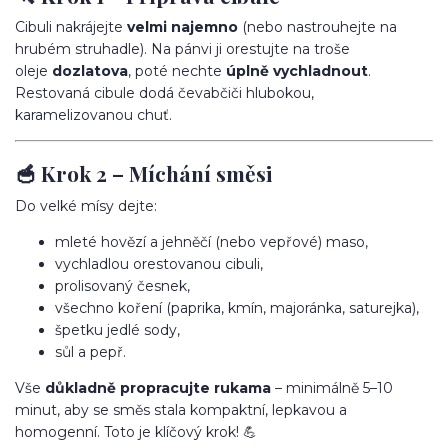
Cibuli nakrájejte
velmi najemno
(nebo nastrouhejte na
hrubém struhadle). Na pánvi ji orestujte na troše
oleje
dozlatova
, poté nechte
úplně vychladnout
.
Restovaná cibule dodá čevabčiči hlubokou,
karamelizovanou chuť.
🥣 Krok 2 – Míchání směsi
Do velké mísy dejte:
mleté hovězí a jehněčí (nebo vepřové) maso,
vychladlou orestovanou cibuli,
prolisovaný česnek,
všechno koření (paprika, kmín, majoránka, saturejka),
špetku jedlé sody,
sůl a pepř.
Vše
důkladně propracujte rukama
– minimálně 5–10
minut, aby se směs stala kompaktní, lepkavou a
homogenní. Toto je klíčový krok! 💪