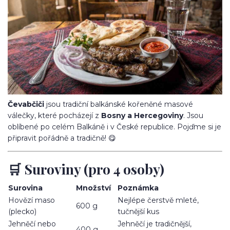
Čevabčiči
jsou tradiční balkánské kořeněné masové
válečky, které pocházejí z
Bosny a Hercegoviny
. Jsou
oblíbené po celém Balkáně i v České republice. Pojďme si je
připravit pořádně a tradičně! 😋
🛒 Suroviny (pro 4 osoby)
Surovina
Množství
Poznámka
Hovězí maso
Nejlépe čerstvě mleté,
600 g
(plecko)
tučnější kus
Jehněčí nebo
Jehněčí je tradičnější,
400 g