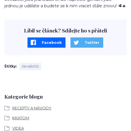
jednou je uděláte a budete se k nim vracet stále znovu! 🥩🔥
Líbil se článek? Sdílejte ho s přáteli
Facebook
Twitter
Štítky
čevabčiči
Kategorie blogu
RECEPTY A NÁVODY
KRATOM
VIDEA