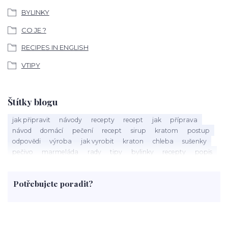
BYLINKY
CO JE ?
RECIPES IN ENGLISH
VTIPY
Štítky blogu
jak připravit
návody
recepty
recept
jak
příprava
návod
domácí
pečení
recept
sirup
kratom
postup
odpovědi
výroba
jak vyrobit
kraton
chleba
sušenky
pečivo
marmeláda
rady
tipy
bylinky
recepty
popis
med
účinky
co je
dezert
rostliny
droga
chilli
paprika
byliny
pěstování
marihuana
triky
nápoj
Potřebujete poradit?
rohlíky
grilování
čaj
salát
víno
třešně
dýně
polévka
koupit
kraťák