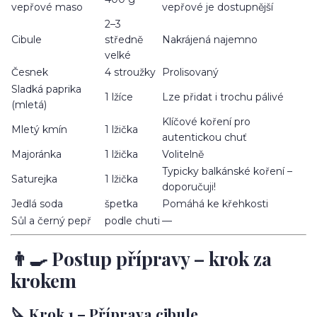
vepřové maso
vepřové je dostupnější
2–3
Cibule
středně
Nakrájená najemno
velké
Česnek
4 stroužky
Prolisovaný
Sladká paprika
1 lžíce
Lze přidat i trochu pálivé
(mletá)
Klíčové koření pro
Mletý kmín
1 lžička
autentickou chuť
Majoránka
1 lžička
Volitelně
Typicky balkánské koření –
Saturejka
1 lžička
doporučuji!
Jedlá soda
špetka
Pomáhá ke křehkosti
Sůl a černý pepř
podle chuti
—
👨‍🍳 Postup přípravy – krok za
krokem
🔪 Krok 1 – Příprava cibule