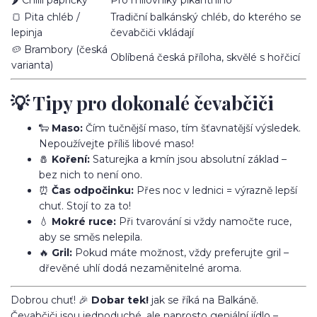
🍞 Pita chléb /
Tradiční balkánský chléb, do kterého se
lepinja
čevabčiči vkládají
🥔 Brambory (česká
Oblíbená česká příloha, skvělé s hořčicí
varianta)
💡 Tipy pro dokonalé čevabčiči
🐑
Maso:
Čím tučnější maso, tím šťavnatější výsledek.
Nepoužívejte příliš libové maso!
🧂
Koření:
Saturejka a kmín jsou absolutní základ –
bez nich to není ono.
⏰
Čas odpočinku:
Přes noc v lednici = výrazně lepší
chuť. Stojí to za to!
💧
Mokré ruce:
Při tvarování si vždy namočte ruce,
aby se směs nelepila.
🔥
Gril:
Pokud máte možnost, vždy preferujte gril –
dřevěné uhlí dodá nezaměnitelné aroma.
Dobrou chuť! 🎉
Dobar tek!
jak se říká na Balkáně.
Čevabčiči jsou jednoduché, ale naprosto geniální jídlo –