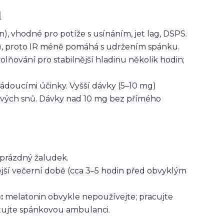
u
), vhodné pro potíže s usínáním, jet lag, DSPS.
n), proto IR méně pomáhá s udržením spánku.
lňování pro stabilnější hladinu několik hodin;
ádoucími účinky. Vyšší dávky (5–10 mg)
a živých snů. Dávky nad 10 mg bez přímého
prázdný žaludek.
jší večerní době (cca 3–5 hodin před obvyklým
:
melatonin obvykle nepoužívejte; pracujte
ltujte spánkovou ambulanci.