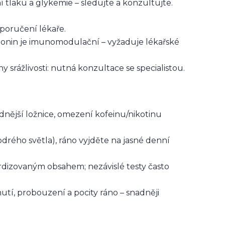
í tlaku a glykemie – sledujte a konzultujte.
oporučení lékaře.
tonin je imunomodulační – vyžaduje lékařské
 srážlivosti: nutná konzultace se specialistou.
dnější ložnice, omezení kofeinu/nikotinu
odrého světla), ráno vyjděte na jasné denní
dizovaným obsahem; nezávislé testy často
snutí, probouzení a pocity ráno – snadněji