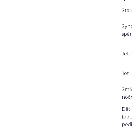
Star
Syn
spán
Jet 
Jet 
Smě
noč
Děti
(po
ped