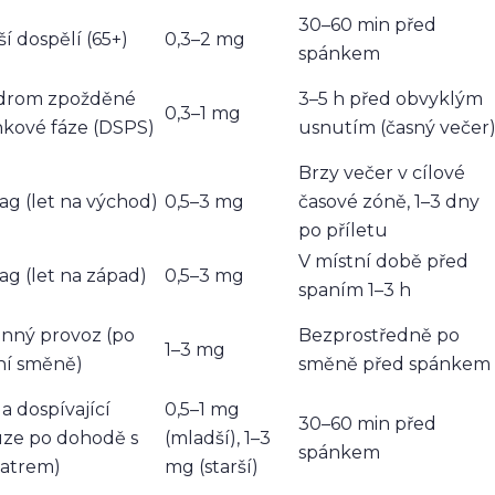
30–60 min před
ší dospělí (65+)
0,3–2 mg
spánkem
drom zpožděné
3–5 h před obvyklým
0,3–1 mg
kové fáze (DSPS)
usnutím (časný večer
Brzy večer v cílové
lag (let na východ)
0,5–3 mg
časové zóně, 1–3 dny
po příletu
V místní době před
lag (let na západ)
0,5–3 mg
spaním 1–3 h
nný provoz (po
Bezprostředně po
1–3 mg
ní směně)
směně před spánkem
 a dospívající
0,5–1 mg
30–60 min před
uze po dohodě s
(mladší), 1–3
spánkem
iatrem)
mg (starší)