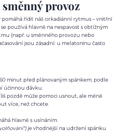
 i směnný provoz
pomáhá řídit náš cirkadiánní rytmus – vnitřní
k se používá hlavně na nespavost s obtížným
rytmu (např. u směnného provozu nebo
asování jsou zásadní: u melatoninu často
–60 minut před plánovaným spánkem; podle
ní účinnou dávku.
říliš pozdě může pomoci usnout, ale méně
ut více, než chcete.
há hlavně s usínáním.
volňování“)
je vhodnější na udržení spánku