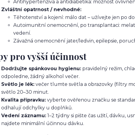
Antihypertenziva a antidiabetika: možnost ovlivněn
Zvláštní opatrnost / nevhodné:
Těhotenství a kojení: málo dat – užívejte jen po d
Autoimunitní onemocnění, po transplantaci: mela
vedení.
Závažná onemocnění jater/ledvin, epilepsie, poruchy
py pro vyšší účinnost
Dodržujte spánkovou hygienu:
pravidelný režim, chla
odpoledne, žádný alkohol večer.
Světlo je lék:
večer tlumte světla a obrazovky (filtry m
světlo 20–30 minut.
Kvalita přípravku:
vyberte ověřenou značku se standar
odhalují odchylky u doplňků.
Vedení záznamu:
1–2 týdny si pište čas užití, dávku, u
najdete minimální účinnou dávku.