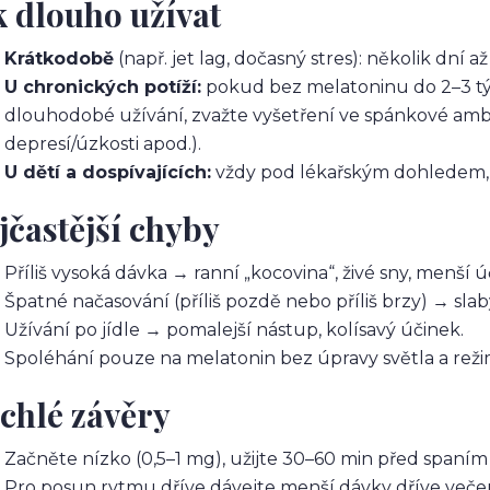
k dlouho užívat
Krátkodobě
(např. jet lag, dočasný stres): několik dní a
U chronických potíží:
pokud bez melatoninu do 2–3 tý
dlouhodobé užívání, zvažte vyšetření ve spánkové amb
depresí/úzkosti apod.).
U dětí a dospívajících:
vždy pod lékařským dohledem,
jčastější chyby
Příliš vysoká dávka → ranní „kocovina“, živé sny, menší ú
Špatné načasování (příliš pozdě nebo příliš brzy) → sl
Užívání po jídle → pomalejší nástup, kolísavý účinek.
Spoléhání pouze na melatonin bez úpravy světla a reži
chlé závěry
Začněte nízko (0,5–1 mg), užijte 30–60 min před spaním
Pro posun rytmu dříve dávejte menší dávky dříve večer a