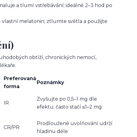
aluje a tlumí vstřebávání; ideálně 2–3 hod po
 vlastní melatonin; ztlumte světla a použijte
ční)
 dlouhodobých obtíží, chronických nemocí,
lékaře.
Preferovaná
Poznámky
forma
Zvyšujte po 0,5–1 mg dle
IR
efektu; často stačí ≤1–2 mg
Prodloužené uvolňování udrží
CR/PR
hladinu déle