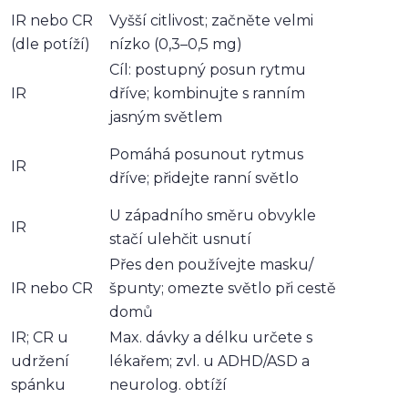
IR nebo CR
Vyšší citlivost; začněte velmi
(dle potíží)
nízko (0,3–0,5 mg)
Cíl: postupný posun rytmu
IR
dříve; kombinujte s ranním
)
jasným světlem
Pomáhá posunout rytmus
IR
dříve; přidejte ranní světlo
U západního směru obvykle
IR
stačí ulehčit usnutí
Přes den používejte masku/
IR nebo CR
špunty; omezte světlo při cestě
domů
IR; CR u
Max. dávky a délku určete s
udržení
lékařem; zvl. u ADHD/ASD a
spánku
neurolog. obtíží