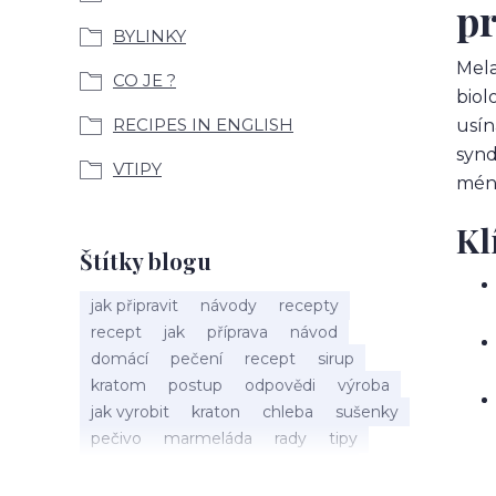
pr
BYLINKY
Mela
CO JE ?
biol
RECIPES IN ENGLISH
usín
synd
VTIPY
mén
Kl
Štítky blogu
jak připravit
návody
recepty
recept
jak
příprava
návod
domácí
pečení
recept
sirup
kratom
postup
odpovědi
výroba
jak vyrobit
kraton
chleba
sušenky
pečivo
marmeláda
rady
tipy
bylinky
recepty
popis
med
účinky
co je
dezert
rostliny