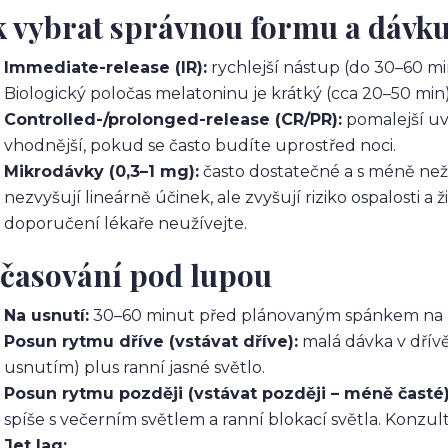
k vybrat správnou formu a dávk
Immediate-release (IR):
rychlejší nástup (do 30–60 min
Biologický poločas melatoninu je krátký (cca 20–50 mi
Controlled-/prolonged-release (CR/PR):
pomalejší uvo
vhodnější, pokud se často budíte uprostřed noci.
Mikrodávky (0,3–1 mg):
často dostatečné a s méně než
nezvyšují lineárně účinek, ale zvyšují riziko ospalosti 
doporučení lékaře neužívejte.
časování pod lupou
Na usnutí:
30–60 minut před plánovaným spánkem na 
Posun rytmu dříve (vstávat dříve):
malá dávka v dřívě
usnutím) plus ranní jasné světlo.
Posun rytmu později (vstávat později – méně časté)
spíše s večerním světlem a ranní blokací světla. Konzu
Jet lag: