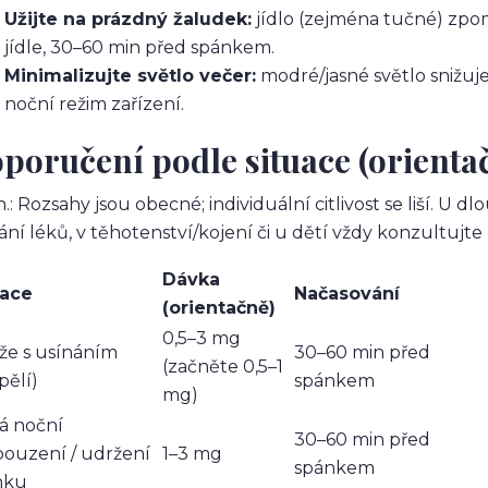
Užijte na prázdný žaludek:
jídlo (zejména tučné) zpom
jídle, 30–60 min před spánkem.
Minimalizujte světlo večer:
modré/jasné světlo snižuje
noční režim zařízení.
poručení podle situace (orienta
.: Rozsahy jsou obecné; individuální citlivost se liší. U
ání léků, v těhotenství/kojení či u dětí vždy konzultujte 
Dávka
uace
Načasování
(orientačně)
0,5–3 mg
že s usínáním
30–60 min před
(začněte 0,5–1
pělí)
spánkem
mg)
á noční
30–60 min před
ouzení / udržení
1–3 mg
spánkem
nku