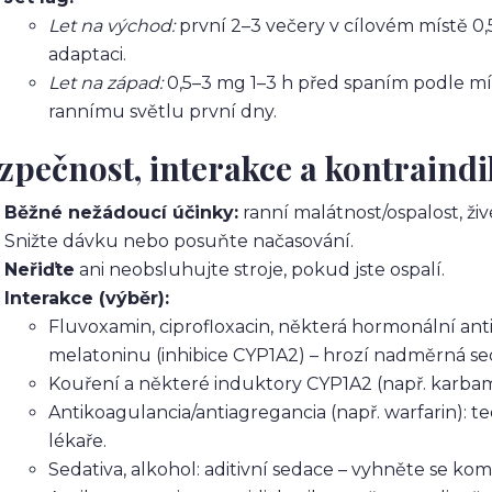
Let na východ:
první 2–3 večery v cílovém místě 0,
adaptaci.
Let na západ:
0,5–3 mg 1–3 h před spaním podle mí
rannímu světlu první dny.
zpečnost, interakce a kontraind
Běžné nežádoucí účinky:
ranní malátnost/ospalost, živé
Snižte dávku nebo posuňte načasování.
Neřiďte
ani neobsluhujte stroje, pokud jste ospalí.
Interakce (výběr):
Fluvoxamin, ciprofloxacin, některá hormonální an
melatoninu (inhibice CYP1A2) – hrozí nadměrná se
Kouření a některé induktory CYP1A2 (např. karbama
Antikoagulancia/antiagregancia (např. warfarin): t
lékaře.
Sedativa, alkohol: aditivní sedace – vyhněte se kom