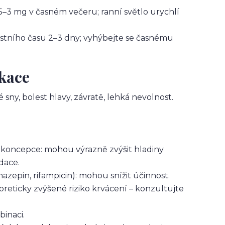
5–3 mg v časném večeru; ranní světlo urychlí
stního času 2–3 dny; vyhýbejte se časnému
ikace
 sny, bolest hlavy, závratě, lehká nevolnost.
tikoncepce: mohou výrazně zvýšit hladiny
dace.
zepin, rifampicin): mohou snížit účinnost.
eoreticky zvýšené riziko krvácení – konzultujte
binaci.