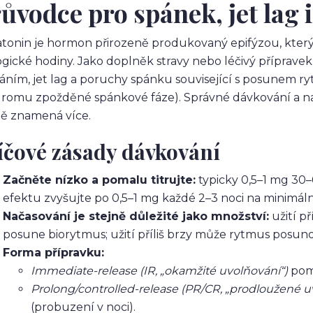
ůvodce pro spánek, jet lag
tonin je hormon přirozeně produkovaný epifýzou, který 
ogické hodiny. Jako doplněk stravy nebo léčivý příprave
áním, jet lag a poruchy spánku související s posunem 
romu zpožděné spánkové fáze). Správné dávkování a nač
ě znamená více.
íčové zásady dávkování
Začněte nízko a pomalu titrujte:
typicky 0,5–1 mg 30
efektu zvyšujte po 0,5–1 mg každé 2–3 noci na minimál
Načasování je stejně důležité jako množství:
užití p
posune biorytmus; užití příliš brzy může rytmus posuno
Forma přípravku:
Immediate-release (IR, „okamžité uvolňování“)
pomá
Prolong/controlled-release (PR/CR, „prodloužené u
(probuzení v noci).