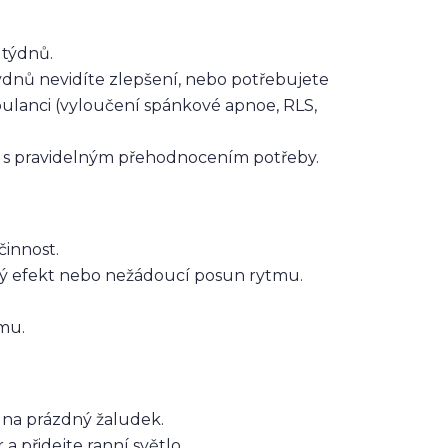
ž týdnů.
dnů nevidíte zlepšení, nebo potřebujete
ulanci (vyloučení spánkové apnoe, RLS,
 s pravidelným přehodnocením potřeby.
činnost.
abý efekt nebo nežádoucí posun rytmu.
mu.
 na prázdný žaludek.
 přidejte ranní světlo.