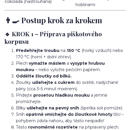
čokoláda (nastrouhaná)
hoblinami
👨‍🍳 Postup krok za krokem
🔹 KROK 1 – Příprava piškotového
korpusu
Předehřejte troubu
na
150 °C
(horký vzduch) nebo
170 °C (horní + dolní ohřev).
Plech
vymažte máslem
a
vysypte hrubou
moukou
– nebo vyložte pečicím papírem.
Oddělte žloutky od bílků.
Žloutky
ušlehejte s cukrem
do světlé, nadýchané
pěny (cca 3–5 minut mixérem).
Přidejte
prosetou hladkou mouku
a jemně
promíchejte.
Bílky
ušlehejte na pevný sníh
(špetka soli pomůže).
Sníh
opatrně vmíchejte do žloutkové hmoty
lžící –
pohybem zdola nahoru, aby těsto nespadlo!
Těsto
rovnoměrně rozetřete
na připravený plech.