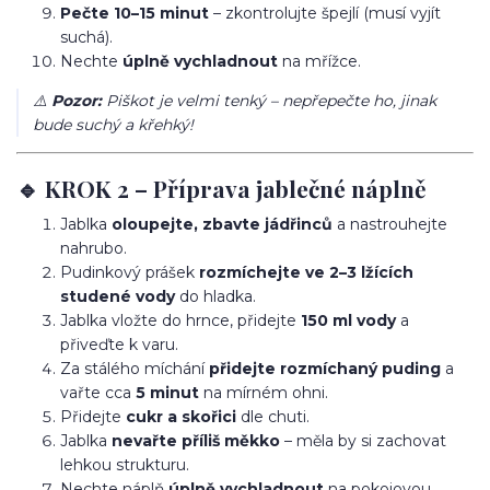
Pečte 10–15 minut
– zkontrolujte špejlí (musí vyjít
suchá).
Nechte
úplně vychladnout
na mřížce.
⚠️
Pozor:
Piškot je velmi tenký – nepřepečte ho, jinak
bude suchý a křehký!
🔹 KROK 2 – Příprava jablečné náplně
Jablka
oloupejte, zbavte jádřinců
a nastrouhejte
nahrubo.
Pudinkový prášek
rozmíchejte ve 2–3 lžících
studené vody
do hladka.
Jablka vložte do hrnce, přidejte
150 ml vody
a
přiveďte k varu.
Za stálého míchání
přidejte rozmíchaný puding
a
vařte cca
5 minut
na mírném ohni.
Přidejte
cukr a skořici
dle chuti.
Jablka
nevařte příliš měkko
– měla by si zachovat
lehkou strukturu.
Nechte náplň
úplně vychladnout
na pokojovou