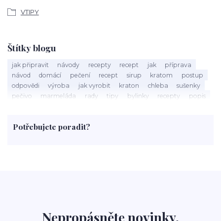
VTIPY
Štítky blogu
jak připravit
návody
recepty
recept
jak
příprava
návod
domácí
pečení
recept
sirup
kratom
postup
odpovědi
výroba
jak vyrobit
kraton
chleba
sušenky
pečivo
marmeláda
rady
tipy
bylinky
recepty
popis
med
účinky
co je
dezert
rostliny
droga
chilli
paprika
byliny
pěstování
marihuana
triky
nápoj
Potřebujete poradit?
rohlíky
grilování
čaj
salát
víno
třešně
dýně
polévka
koupit
kraťák
Nepropásněte novinky,