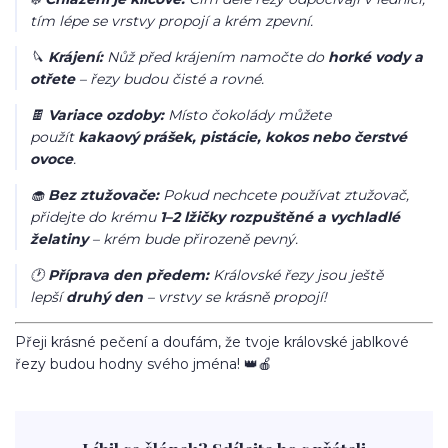
tím lépe se vrstvy propojí a krém zpevní.
🔪
Krájení:
Nůž před krájením namočte do
horké vody a
otřete
– řezy budou čisté a rovné.
🍫
Variace ozdoby:
Místo čokolády můžete
použít
kakaový prášek, pistácie, kokos nebo čerstvé
ovoce
.
🧁
Bez ztužovače:
Pokud nechcete používat ztužovač,
přidejte do krému
1–2 lžičky rozpuštěné a vychladlé
želatiny
– krém bude přirozeně pevný.
🕐
Příprava den předem:
Královské řezy jsou ještě
lepší
druhý den
– vrstvy se krásně propojí!
Přeji krásné pečení a doufám, že tvoje královské jablkové
řezy budou hodny svého jména! 👑🍎