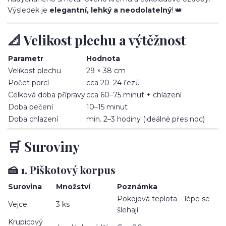
Výsledek je
elegantní, lehký a neodolatelný
! 👑
📐 Velikost plechu a výtěžnost
Parametr
Hodnota
Velikost plechu
29 × 38 cm
Počet porcí
cca 20–24 řezů
Celková doba přípravy
cca 60–75 minut + chlazení
Doba pečení
10–15 minut
Doba chlazení
min. 2–3 hodiny (ideálně přes noc)
🛒 Suroviny
🍰 1. Piškotový korpus
Surovina
Množství
Poznámka
Pokojová teplota – lépe se
Vejce
3 ks
šlehají
Krupicový