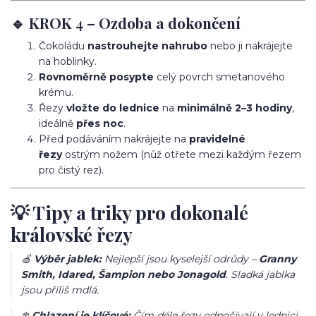
🔹 KROK 4 – Ozdoba a dokončení
Čokoládu
nastrouhejte nahrubo
nebo ji nakrájejte
na hoblinky.
Rovnoměrně posypte
celý povrch smetanového
krému.
Řezy
vložte do lednice
na
minimálně 2–3 hodiny
,
ideálně
přes noc
.
Před podáváním nakrájejte na
pravidelné
řezy
ostrým nožem (nůž otřete mezi každým řezem
pro čistý rez).
💡 Tipy a triky pro dokonalé
královské řezy
🍏
Výběr jablek:
Nejlepší jsou kyselejší odrůdy –
Granny
Smith, Idared, Šampion nebo Jonagold
. Sladká jablka
jsou příliš mdlá.
❄️
Chlazení je klíčové:
Čím déle řezy odpočívají v lednici,