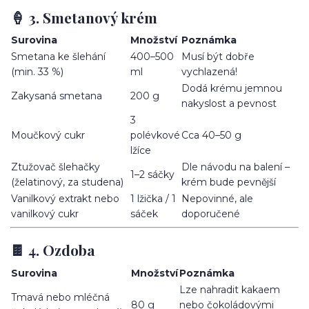
🍦 3. Smetanový krém
Surovina
Množství
Poznámka
Smetana ke šlehání
400–500
Musí být dobře
(min. 33 %)
ml
vychlazená!
Dodá krému jemnou
Zakysaná smetana
200 g
nakyslost a pevnost
3
Moučkový cukr
polévkové
Cca 40–50 g
lžíce
Ztužovač šlehačky
Dle návodu na balení –
1–2 sáčky
(želatinový, za studena)
krém bude pevnější
Vanilkový extrakt nebo
1 lžička / 1
Nepovinné, ale
vanilkový cukr
sáček
doporučené
🍫 4. Ozdoba
Surovina
Množství
Poznámka
Lze nahradit kakaem
Tmavá nebo mléčná
80 g
nebo čokoládovými