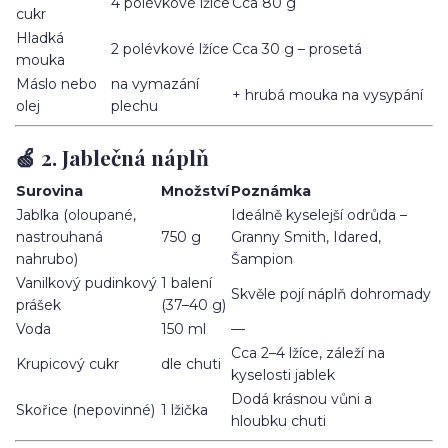
4 polévkové lžíce
Cca 80 g
cukr
Hladká
2 polévkové lžíce
Cca 30 g – prosetá
mouka
Máslo nebo
na vymazání
+ hrubá mouka na vysypání
olej
plechu
🍏 2. Jablečná náplň
Surovina
Množství
Poznámka
Jablka (oloupané,
Ideálně kyselejší odrůda –
nastrouhaná
750 g
Granny Smith, Idared,
nahrubo)
Šampion
Vanilkový pudinkový
1 balení
Skvěle pojí náplň dohromady
prášek
(37–40 g)
Voda
150 ml
—
Cca 2–4 lžíce, záleží na
Krupicový cukr
dle chuti
kyselosti jablek
Dodá krásnou vůni a
Skořice (nepovinné)
1 lžička
hloubku chuti