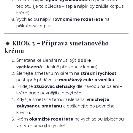
teplotu (je to důležité – teplá náplň by zničila korpus i
krém!).
Vychladlou náplň
rovnoměrně rozetřete
na
piškotový korpus.
🔹 KROK 3 – Příprava smetanového
krému
Smetana ke šlehání musí být
dobře
vychlazená
(ideálně přes noc v lednici).
Šlehejte smetanu mixérem na
střední rychlost
,
postupně přidávejte
moučkový cukr a vanilku
.
Přidejte
ztužovač šlehačky
dle návodu na balení –
krém bude pevnější a nevyteče.
Když je smetana téměř ušlehaná,
vmíchejte
zakysanou smetanu
a došlehejte do pevného
krému.
Krém
okamžitě rozetřete
na vychladlou jablečnou
vrstvu – pracujte rychle!