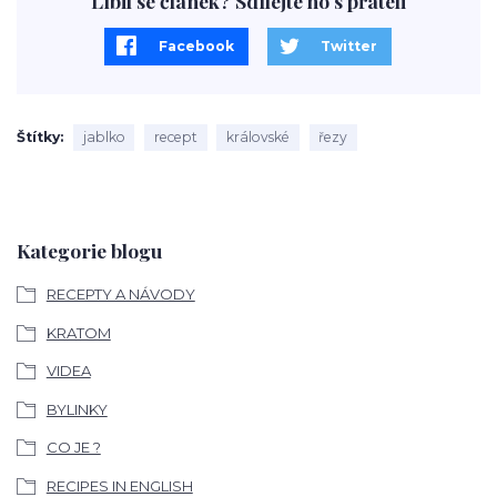
Líbil se článek? Sdílejte ho s přáteli
Facebook
Twitter
Štítky
jablko
recept
královské
řezy
Kategorie blogu
RECEPTY A NÁVODY
KRATOM
VIDEA
BYLINKY
CO JE ?
RECIPES IN ENGLISH