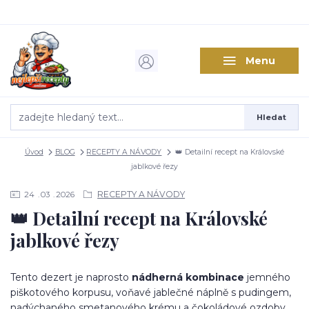
Menu
Hledat
Úvod
BLOG
RECEPTY A NÁVODY
👑 Detailní recept na Královské
jablkové řezy
RECEPTY A NÁVODY
24
03
2026
👑 Detailní recept na Královské
jablkové řezy
Tento dezert je naprosto
nádherná kombinace
jemného
piškotového korpusu, voňavé jablečné náplně s pudingem,
nadýchaného smetanového krému a čokoládové ozdoby.