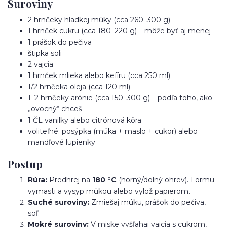
Suroviny
2 hrnčeky hladkej múky (cca 260–300 g)
1 hrnček cukru (cca 180–220 g) – môže byť aj menej
1 prášok do pečiva
štipka soli
2 vajcia
1 hrnček mlieka alebo kefíru (cca 250 ml)
1/2 hrnčeka oleja (cca 120 ml)
1–2 hrnčeky arónie (cca 150–300 g) – podľa toho, ako
„ovocný“ chceš
1 ČL vanilky alebo citrónová kôra
voliteľné: posýpka (múka + maslo + cukor) alebo
mandľové lupienky
Postup
Rúra:
Predhrej na
180 °C
(horný/dolný ohrev). Formu
vymasti a vysyp múkou alebo vylož papierom.
Suché suroviny:
Zmiešaj múku, prášok do pečiva,
soľ.
Mokré suroviny:
V miske vyšľahaj vajcia s cukrom,