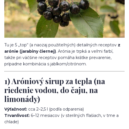
Tu je 5 „top“ (a naozaj použiteľných) detailných receptov
z
arónie (jarabiny čiernej)
. Arónia je trpká a veľmi farbí,
takže pri väčšine receptov pomáha krátke prevarenie,
prípadne kombinácia s jablkom/citrónom.
1) Aróniový sirup za tepla (na
riedenie vodou, do čaju, na
limonády)
Výťažnosť:
cca 2–2,5 l (podľa odparenia)
Trvanlivosť:
6–12 mesiacov (v sterilných fľašiach, v tme a
chlade)