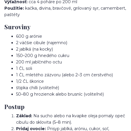
Výťažnosť:
cca 4 poháre po 200 ml
Použitie:
kačka, divina, bravčové, grilovaný syr, camembert,
paštéty
Suroviny
600 g arónie
2 väčšie cibule (najemno)
2 jablká (na kocky)
150–200 g hnedého cukru
200 ml jablčného octu
1 ČL soli
1 ČL mletého zázvoru (alebo 2–3 cm čerstvého)
1/2 ČL škorice
štipka chilli (voliteľné)
50–80 g hrozienok alebo brusníc (voliteľné)
Postup
Základ:
Na sucho alebo na kvapke oleja pomaly opeč
cibuľu do sklovita (5–8 min).
Pridaj ovocie:
Prisyp jablká, aróniu, cukor, soľ,