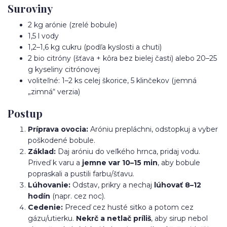
Suroviny
2 kg arónie (zrelé bobule)
1,5 l vody
1,2–1,6 kg cukru (podľa kyslosti a chuti)
2 bio citróny (šťava + kôra bez bielej časti) alebo 20–25
g kyseliny citrónovej
voliteľné: 1–2 ks celej škorice, 5 klinčekov (jemná
„zimná“ verzia)
Postup
Príprava ovocia:
Aróniu prepláchni, odstopkuj a vyber
poškodené bobule.
Základ:
Daj aróniu do veľkého hrnca, pridaj vodu.
Priveď k varu a
jemne var 10–15 min
, aby bobule
popraskali a pustili farbu/šťavu.
Lúhovanie:
Odstav, prikry a nechaj
lúhovať 8–12
hodín
(napr. cez noc).
Cedenie:
Preceď cez husté sitko a potom cez
gázu/utierku.
Nekrč a netlač príliš
, aby sirup nebol