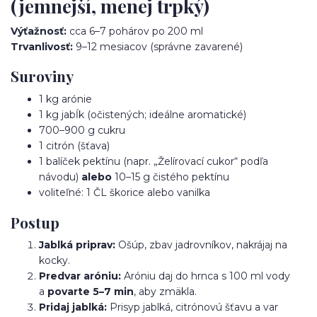
(jemnejší, menej trpký)
Výťažnosť:
cca 6–7 pohárov po 200 ml
Trvanlivosť:
9–12 mesiacov (správne zavarené)
Suroviny
1 kg arónie
1 kg jabĺk (očistených; ideálne aromatické)
700–900 g cukru
1 citrón (šťava)
1 balíček pektínu (napr. „Želírovací cukor“ podľa
návodu)
alebo
10–15 g čistého pektínu
voliteľné: 1 ČL škorice alebo vanilka
Postup
Jablká priprav:
Ošúp, zbav jadrovníkov, nakrájaj na
kocky.
Predvar aróniu:
Aróniu daj do hrnca s 100 ml vody
a
povarte 5–7 min
, aby zmäkla.
Pridaj jablká:
Prisyp jablká, citrónovú šťavu a var