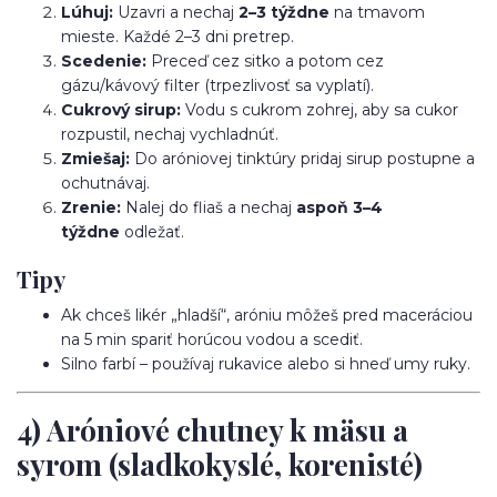
Lúhuj:
Uzavri a nechaj
2–3 týždne
na tmavom
mieste. Každé 2–3 dni pretrep.
Scedenie:
Preceď cez sitko a potom cez
gázu/kávový filter (trpezlivosť sa vyplatí).
Cukrový sirup:
Vodu s cukrom zohrej, aby sa cukor
rozpustil, nechaj vychladnúť.
Zmiešaj:
Do aróniovej tinktúry pridaj sirup postupne a
ochutnávaj.
Zrenie:
Nalej do fliaš a nechaj
aspoň 3–4
týždne
odležať.
Tipy
Ak chceš likér „hladší“, aróniu môžeš pred maceráciou
na 5 min spariť horúcou vodou a scediť.
Silno farbí – používaj rukavice alebo si hneď umy ruky.
4) Aróniové chutney k mäsu a
syrom (sladkokyslé, korenisté)