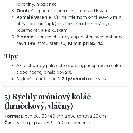
koreniny, hrozienka.
Ocot:
Zalej octom, premiešaj a priveď k varu.
Pomalé varenie:
Var na miernom ohni
30–45 min
,
občas premiešaj, kým zmes zhustne (má byť
„džemová“, ale s kúskami).
Plnenie:
Horúce chutney daj do sterilných pohárov,
zavri. Pre istotu sterilizuj
10 min pri 85 °C
.
Tipy
Ak je chutney príliš ostré octom, pridaj trochu cukru
alebo nechaj dlhšie povariť.
Najlepšia chuť je po
1–2 týždňoch
odležania.
5) Rýchly aróniový koláč
(hrnčekový, vláčny)
Forma:
plech cca 30×40 cm alebo tortová 26 cm
Čas:
15 min príprava + 30–40 min pečenie