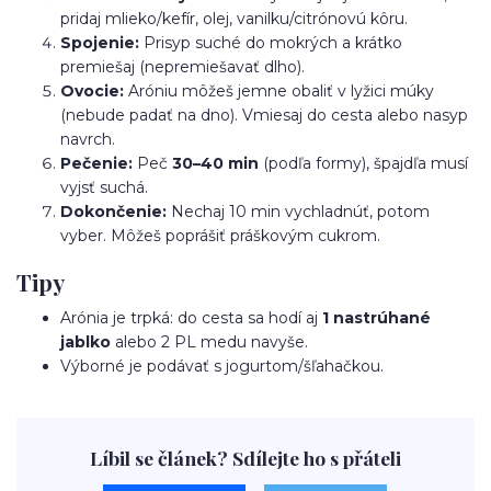
pridaj mlieko/kefír, olej, vanilku/citrónovú kôru.
Spojenie:
Prisyp suché do mokrých a krátko
premiešaj (nepremiešavať dlho).
Ovocie:
Aróniu môžeš jemne obaliť v lyžici múky
(nebude padať na dno). Vmiesaj do cesta alebo nasyp
navrch.
Pečenie:
Peč
30–40 min
(podľa formy), špajdľa musí
vyjsť suchá.
Dokončenie:
Nechaj 10 min vychladnúť, potom
vyber. Môžeš poprášiť práškovým cukrom.
Tipy
Arónia je trpká: do cesta sa hodí aj
1 nastrúhané
jablko
alebo 2 PL medu navyše.
Výborné je podávať s jogurtom/šľahačkou.
Líbil se článek? Sdílejte ho s přáteli