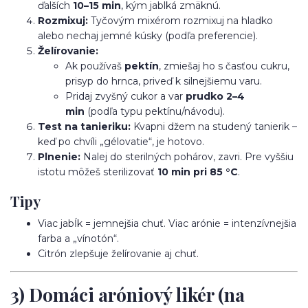
ďalších
10–15 min
, kým jablká zmäknú.
Rozmixuj:
Tyčovým mixérom rozmixuj na hladko
alebo nechaj jemné kúsky (podľa preferencie).
Želírovanie:
Ak používaš
pektín
, zmiešaj ho s časťou cukru,
prisyp do hrnca, priveď k silnejšiemu varu.
Pridaj zvyšný cukor a var
prudko 2–4
min
(podľa typu pektínu/návodu).
Test na tanieriku:
Kvapni džem na studený tanierik –
keď po chvíli „gélovatie“, je hotovo.
Plnenie:
Nalej do sterilných pohárov, zavri. Pre vyššiu
istotu môžeš sterilizovať
10 min pri 85 °C
.
Tipy
Viac jabĺk = jemnejšia chuť. Viac arónie = intenzívnejšia
farba a „vínotón“.
Citrón zlepšuje želírovanie aj chuť.
3) Domáci aróniový likér (na