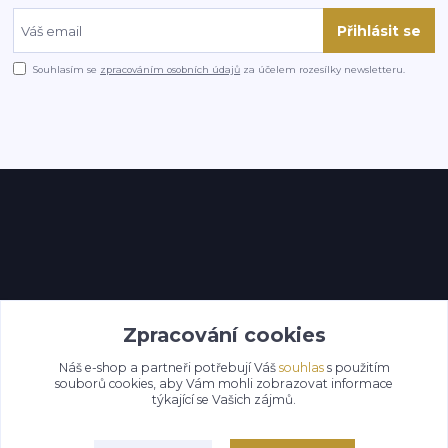
Přihlásit se
Souhlasím se
zpracováním osobních údajů
za účelem rozesílky newsletteru.
Kontakty
Zpracování cookies
Náš e-shop a partneři potřebují Váš
souhlas
s použitím
souborů cookies, aby Vám mohli zobrazovat informace
týkající se Vašich zájmů.