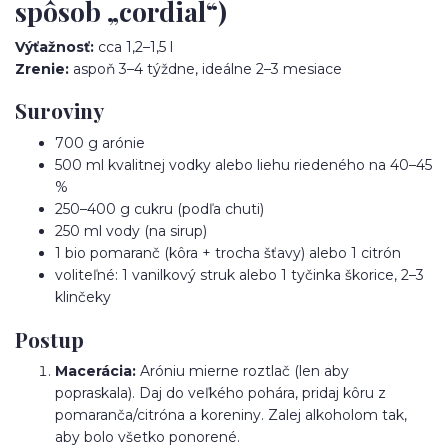
spôsob „cordial“)
Výťažnosť:
cca 1,2–1,5 l
Zrenie:
aspoň 3–4 týždne, ideálne 2–3 mesiace
Suroviny
700 g arónie
500 ml kvalitnej vodky alebo liehu riedeného na 40–45
%
250–400 g cukru (podľa chuti)
250 ml vody (na sirup)
1 bio pomaranč (kôra + trocha šťavy) alebo 1 citrón
voliteľné: 1 vanilkový struk alebo 1 tyčinka škorice, 2–3
klinčeky
Postup
Macerácia:
Aróniu mierne roztlač (len aby
popraskala). Daj do veľkého pohára, pridaj kôru z
pomaranča/citróna a koreniny. Zalej alkoholom tak,
aby bolo všetko ponorené.