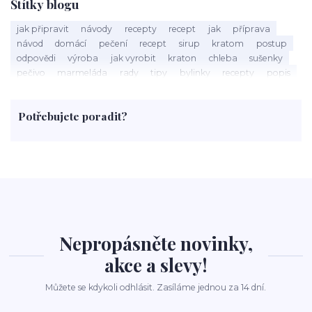
Štítky blogu
jak připravit
návody
recepty
recept
jak
příprava
návod
domácí
pečení
recept
sirup
kratom
postup
odpovědi
výroba
jak vyrobit
kraton
chleba
sušenky
pečivo
marmeláda
rady
tipy
bylinky
recepty
popis
med
účinky
co je
dezert
rostliny
droga
chilli
paprika
byliny
pěstování
marihuana
triky
nápoj
Potřebujete poradit?
rohlíky
grilování
čaj
salát
víno
třešně
dýně
polévka
koupit
kraťák
Nepropásněte novinky,
akce a slevy!
Můžete se kdykoli odhlásit. Zasíláme jednou za 14 dní.