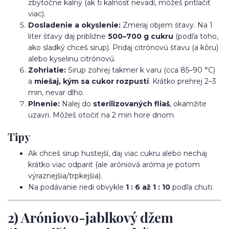
zbytočne kalný (ak ti kalnosť nevadí, môžeš pritlačiť
viac).
Dosladenie a okyslenie:
Zmeraj objem šťavy. Na 1
liter šťavy daj približne
500–700 g cukru
(podľa toho,
ako sladký chceš sirup). Pridaj citrónovú šťavu (a kôru)
alebo kyselinu citrónovú.
Zohriatie:
Sirup zohrej takmer k varu (cca 85–90 °C)
a
miešaj, kým sa cukor rozpustí
. Krátko prehrej 2–3
min, nevar dlho.
Plnenie:
Nalej do
sterilizovaných fliaš
, okamžite
uzavri. Môžeš otočiť na 2 min hore dnom.
Tipy
Ak chceš sirup hustejší, daj viac cukru alebo nechaj
krátko viac odpariť (ale aróniová aróma je potom
výraznejšia/trpkejšia).
Na podávanie riedi obvykle
1 : 6 až 1 : 10
podľa chuti.
2) Aróniovo-jablkový džem