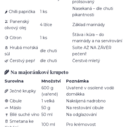
prolisovaný
Nasekaná – dle chuti
🌶️ Chilli paprička
1 ks
pikantnosti
🫒 Panenský
4 lžíce
Základ marinády
olivový olej
Šťáva i kůra – do
🍋 Citron
1 ks
marinády a na servírování
🧂 Hrubá mořská
Solte AŽ NA ZÁVĚR
dle chuti
sůl
pečení!
🌿 Čerstvý pepř
dle chuti
Čerstvě mletý
🌾 Na majoránkové krupeto
Surovina
Množství
Poznámka
600 g
Uvařené v osolené vodě
🌾 Ječné krupky
(vařené)
doměkka
🧅 Cibule
1 velká
Nakrájená nadrobno
🧈 Máslo
50 g
Na restování cibule
🍷 Bílé suché víno
50 ml
Na odglazování
🥛 Smetana ke
100 ml
Pro krémovost