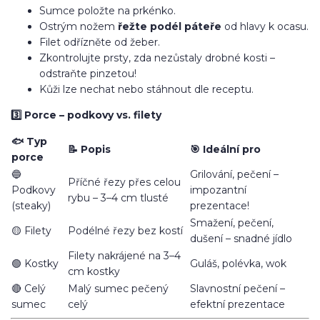
Sumce položte na prkénko.
Ostrým nožem
řežte podél páteře
od hlavy k ocasu.
Filet odřízněte od žeber.
Zkontrolujte prsty, zda nezůstaly drobné kosti –
odstraňte pinzetou!
Kůži lze nechat nebo stáhnout dle receptu.
3️⃣ Porce – podkovy vs. filety
🐟 Typ
📝 Popis
🎯 Ideální pro
porce
🔵
Grilování, pečení –
Příčné řezy přes celou
Podkovy
impozantní
rybu – 3–4 cm tlusté
(steaky)
prezentace!
Smažení, pečení,
🟡 Filety
Podélné řezy bez kostí
dušení – snadné jídlo
Filety nakrájené na 3–4
🟢 Kostky
Guláš, polévka, wok
cm kostky
🔴 Celý
Malý sumec pečený
Slavnostní pečení –
sumec
celý
efektní prezentace