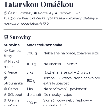
Tatarskou Omáčkou
🕐 Čas: 35 minut | 🍽️ Porce: 4 | 🔥 Kalorie: ~520
kcal/porce
Klasická česká rybí klasika – křupavý, zlatavý a
naprosto neodolatelný!
🍋🥚
🛒 Suroviny
Surovina
Množství
Poznámka
🐟 Sumec –
700 g
Nakrájené na porce, zbavené slizu
filety
🌾 Hladká
100 g
Na obalení – 1. vrstva
mouka
🥚 Vejce
3 ks
Rozšlehaná se solí – 2. vrstva
🌾
Jemná – 3. vrstva. Nebo panko pro
150 g
Strouhanka
extra křupavost!
🍋 Citron
1 ks
Na servírování – povinnost!
🧂 Sůl, pepř
dle chuti
Do mouky i vajec
🫒 Olej na
Slunečnicový nebo řepkový –
500 ml
smažení
neutrální chuť