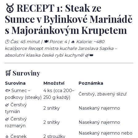
🥇 RECEPT 1: Steak ze
Sumce v Bylinkové Marinádě
s Majoránkovým Krupetem
🕐 Čas: 45 minut | 🍽️ Porce: 4 | 🔥 Kalorie: ~480
kcal/porce
Recept mistra kuchaře Jaroslava Sapíka –
absolutní klasika české rybí kuchyně!
🌿👑
🛒 Suroviny
Surovina
Množství
Poznámka
🐟 Sumec –
4 ks (cca 200–
Čerstvý, zbavený slizu!
podkovy (steaky)
250 g každý)
🌿 Čerstvý
2 snítky
Nasekaný najemno
tymián
🌿 Čerstvý
2 snítky
Nasekaný najemno
rozmarýn
Nasekaný najemno nebo
🧄 Česnek
2 stroužky