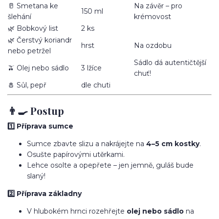
🥛 Smetana ke
Na závěr – pro
150 ml
šlehání
krémovost
🌿 Bobkový list
2 ks
🌿 Čerstvý koriandr
hrst
Na ozdobu
nebo petržel
Sádlo dá autentičtější
🫒 Olej nebo sádlo
3 lžíce
chuť!
🧂 Sůl, pepř
dle chuti
👨‍🍳 Postup
1️⃣ Příprava sumce
Sumce zbavte slizu a nakrájejte na
4–5 cm kostky
.
Osušte papírovými utěrkami.
Lehce osolte a opepřete – jen jemně, guláš bude
slaný!
2️⃣ Příprava základny
V hlubokém hrnci rozehřejte
olej nebo sádlo
na