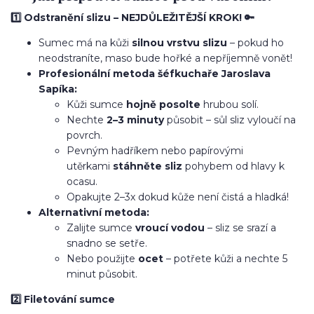
1️⃣ Odstranění slizu – NEJDŮLEŽITĚJŠÍ KROK! 🔑
Sumec má na kůži
silnou vrstvu slizu
– pokud ho
neodstraníte, maso bude hořké a nepříjemně vonět!
Profesionální metoda šéfkuchaře Jaroslava
Sapíka:
Kůži sumce
hojně posolte
hrubou solí.
Nechte
2–3 minuty
působit – sůl sliz vyloučí na
povrch.
Pevným hadříkem nebo papírovými
utěrkami
stáhněte sliz
pohybem od hlavy k
ocasu.
Opakujte 2–3x dokud kůže není čistá a hladká!
Alternativní metoda:
Zalijte sumce
vroucí vodou
– sliz se srazí a
snadno se setře.
Nebo použijte
ocet
– potřete kůži a nechte 5
minut působit.
2️⃣ Filetování sumce