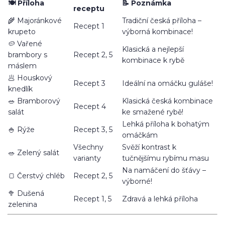
🍽️ Příloha
📝 Poznámka
receptu
🌾 Majoránkové
Tradiční česká příloha –
Recept 1
krupeto
výborná kombinace!
🥔 Vařené
Klasická a nejlepší
brambory s
Recept 2, 5
kombinace k rybě
máslem
🥟 Houskový
Recept 3
Ideální na omáčku guláše!
knedlík
🥗 Bramborový
Klasická česká kombinace
Recept 4
salát
ke smažené rybě!
Lehká příloha k bohatým
🍚 Rýže
Recept 3, 5
omáčkám
Všechny
Svěží kontrast k
🥗 Zelený salát
varianty
tučnějšímu rybímu masu
Na namáčení do šťávy –
🍞 Čerstvý chléb
Recept 2, 5
výborné!
🥦 Dušená
Recept 1, 5
Zdravá a lehká příloha
zelenina