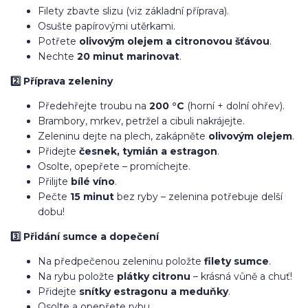
Filety zbavte slizu (viz základní příprava).
Osušte papírovými utěrkami.
Potřete
olivovým olejem a citronovou šťávou
.
Nechte
20 minut marinovat
.
2️⃣ Příprava zeleniny
Předehřejte troubu na
200 °C
(horní + dolní ohřev).
Brambory, mrkev, petržel a cibuli nakrájejte.
Zeleninu dejte na plech, zakápněte
olivovým olejem
.
Přidejte
česnek, tymián a estragon
.
Osolte, opepřete – promíchejte.
Přilijte
bílé víno
.
Pečte
15 minut
bez ryby – zelenina potřebuje delší
dobu!
3️⃣ Přidání sumce a dopečení
Na předpečenou zeleninu položte
filety sumce
.
Na rybu položte
plátky citronu
– krásná vůně a chuť!
Přidejte
snítky estragonu a meduňky
.
Osolte a opepřete rybu.