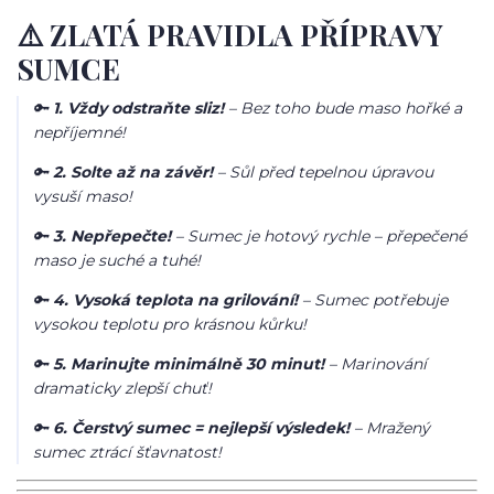
⚠️ ZLATÁ PRAVIDLA PŘÍPRAVY
SUMCE
🔑
1. Vždy odstraňte sliz!
– Bez toho bude maso hořké a
nepříjemné!
🔑
2. Solte až na závěr!
– Sůl před tepelnou úpravou
vysuší maso!
🔑
3. Nepřepečte!
– Sumec je hotový rychle – přepečené
maso je suché a tuhé!
🔑
4. Vysoká teplota na grilování!
– Sumec potřebuje
vysokou teplotu pro krásnou kůrku!
🔑
5. Marinujte minimálně 30 minut!
– Marinování
dramaticky zlepší chuť!
🔑
6. Čerstvý sumec = nejlepší výsledek!
– Mražený
sumec ztrácí šťavnatost!