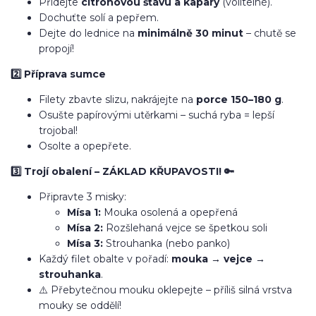
Přidejte
citronovou šťávu a kapary
(volitelné).
Dochuťte solí a pepřem.
Dejte do lednice na
minimálně 30 minut
– chutě se
propojí!
2️⃣ Příprava sumce
Filety zbavte slizu, nakrájejte na
porce 150–180 g
.
Osušte papírovými utěrkami – suchá ryba = lepší
trojobal!
Osolte a opepřete.
3️⃣ Trojí obalení – ZÁKLAD KŘUPAVOSTI! 🔑
Připravte 3 misky:
Mísa 1:
Mouka osolená a opepřená
Mísa 2:
Rozšlehaná vejce se špetkou soli
Mísa 3:
Strouhanka (nebo panko)
Každý filet obalte v pořadí:
mouka → vejce →
strouhanka
.
⚠️ Přebytečnou mouku oklepejte – příliš silná vrstva
mouky se oddělí!