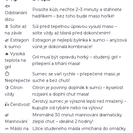
🐟
Posolte kůži, nechte 2–3 minuty a stáhněte
Odstranění
hadříkem – bez toho bude maso hořké!
slizu
🧂 Solte až
Sůl před tepelnou úpravou vysuší maso –
na závěr
solte vždy až těsně před dokončením!
🌿 Estragon
Estragon je nejlepší bylinka k sumci – anýzová
k sumci
vůně je dokonalá kombinace!
🔥 Vysoká
Gril musí být opravdu horký – studený gril =
teplota na
přilepení a trhání masa!
gril
⏱️
Sumec se vaří rychle – přepečené maso je
Nepřepečte
suché a bez chuti!
🍋 Citron
Citron je povinný doplněk k sumci – kyselost
vždy
rozjasní a doplní chuť masa!
Čerstvý sumec je výrazně lepší než mražený –
🎣 Čerstvost
kupujte od rybáře nebo na výlovu!
🌿
Minimálně 30 minut marinování dramaticky
Marinování
zlepší chuť – ideálně 2 hodiny!
🧈 Máslo na
Lžíce studeného másla vmíchaná do omáčky