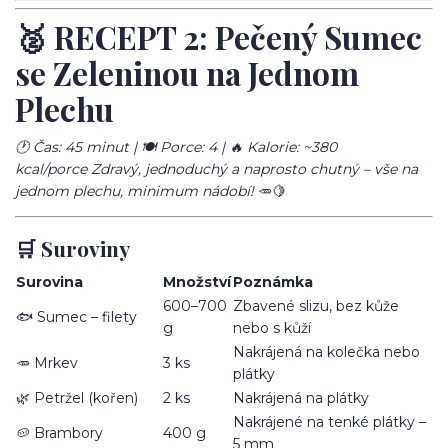
🥈 RECEPT 2: Pečený Sumec
se Zeleninou na Jednom
Plechu
🕐 Čas: 45 minut | 🍽️ Porce: 4 | 🔥 Kalorie: ~380
kcal/porce
Zdravý, jednoduchý a naprosto chutný – vše na
jednom plechu, minimum nádobí!
🥕🍋
🛒 Suroviny
Surovina
Množství
Poznámka
600–700
Zbavené slizu, bez kůže
🐟 Sumec – filety
g
nebo s kůží
Nakrájená na kolečka nebo
🥕 Mrkev
3 ks
plátky
🌿 Petržel (kořen)
2 ks
Nakrájená na plátky
Nakrájené na tenké plátky –
🥔 Brambory
400 g
5 mm