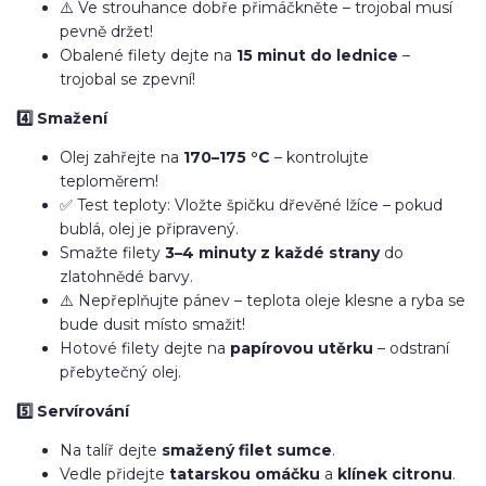
⚠️ Ve strouhance dobře přimáčkněte – trojobal musí
pevně držet!
Obalené filety dejte na
15 minut do lednice
–
trojobal se zpevní!
4️⃣ Smažení
Olej zahřejte na
170–175 °C
– kontrolujte
teploměrem!
✅ Test teploty: Vložte špičku dřevěné lžíce – pokud
bublá, olej je připravený.
Smažte filety
3–4 minuty z každé strany
do
zlatohnědé barvy.
⚠️ Nepřeplňujte pánev – teplota oleje klesne a ryba se
bude dusit místo smažit!
Hotové filety dejte na
papírovou utěrku
– odstraní
přebytečný olej.
5️⃣ Servírování
Na talíř dejte
smažený filet sumce
.
Vedle přidejte
tatarskou omáčku
a
klínek citronu
.