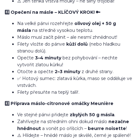
⚠️ Jen tenká vrstva mouky – ne silný trojobal!
2️⃣ Opečení na másle – KLÍČOVÝ KROK! 🔑
Na velké pánvi rozehřejte
olivový olej + 50 g
másla
na středně vysokou teplotu.
Máslo musí začít pěnit – ale nesmí zhnědnout!
Filety vložte do pánve
kůží dolů
(nebo hladkou
stranou dolů).
Opečte
3–4 minuty
bez pohybování – nechte
vytvořit zlatou kůrku!
Otočte a opečte
2–3 minuty
z druhé strany.
✅ Hotový sumec: zlatavá kůrka, maso se odděluje ve
vrstvách.
Filety přesuňte na teplý talíř.
3️⃣ Příprava máslo-citronové omáčky Meunière
Ve stejné pánvi přidejte
zbylých 50 g másla
.
Zahřívejte na středním ohni dokud máslo
nezačne
hnědnout
a vonět po oříšcích –
beurre noisette
!
⚠️ Hlídejte – hnědé máslo je skvělé, černé je spálené!