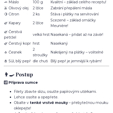
🧈 Máslo
100 g
Kvalitní – základ celého receptu!
🫒 Olivový olej
2 lžíce
Zabrání přepálení másla
🍋 Citron
2 ks
Šťáva i plátky na servírování
Scezené – základ omáčky
🌿 Kapary
2 lžíce
Meunière!
🌿 Čerstvá
velká hrst
Nasekaná – přidat až na závěr!
petržel
🌿 Čerstvý kopr
hrst
Nasekaný
2
🧄 Česnek
Nakrájený na plátky – volitelné
stroužky
🧂 Sůl, bílý pepř
dle chuti
Bílý pepř je jemnější k rybám!
👨‍🍳 Postup
1️⃣ Příprava sumce
Filety zbavte slizu, osušte papírovými utěrkami.
Lehce osolte a opepřete.
Obalte v
tenké vrstvě mouky
– přebytečnou mouku
oklepejte!