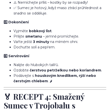
⚠️ Nemíchejte příliš – kostky by se rozpadly!
✅ Sumec je hotový, když maso ztrácí průhlednost a
snadno se odděluje.
5️⃣ Dokončení
Vyjměte
bobkový list
.
Přilijte
smetanu
– jemně promíchejte.
Vařte ještě
3 minuty
na mírném ohni.
Dochuťte solí a pepřem.
6️⃣ Servírování
Nalijte do hlubokých talířů.
Ozdobte
čerstvou petrželkou nebo koriandrem
.
Podávejte s
houskovým knedlíkem, rýží nebo
čerstvým chlebem
. 🌶️
🏅 RECEPT 4: Smažený
Sumec v Trojobalu s