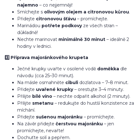
najemno
– co nejjemněji!
Smíchejte s
olivovým olejem a citronovou kůrou
.
Přidejte
citronovou šťávu
– promíchejte.
Marinádou
potřete podkovy
ze všech stran –
důkladně!
Nechte marinovat
minimálně 30 minut
– ideálně 2
hodiny v lednici.
3️⃣ Příprava majoránkového krupeta
Ječné krupky uvařte v osolené vodě
doměkka
dle
návodu (cca 25–30 minut).
Na másle osmahněte
cibuli
dozlatova – 7–8 minut.
Přidejte
uvařené krupky
– orestujte 3–4 minuty.
Přilijte
bílé víno
– nechte odpařit alkohol (2 minuty).
Přilijte
smetanu
– redukujte do hustší konzistence za
míchání.
Přidejte
sušenou majoránku
– promíchejte.
Na závěr přidejte
čerstvou majoránku
– jen
promíchejte, nevařte!
Dochuťte solí a pepřem.