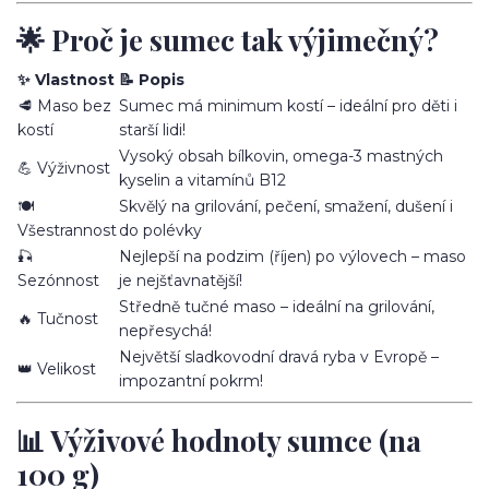
🌟 Proč je sumec tak výjimečný?
✨ Vlastnost
📝 Popis
🥩 Maso bez
Sumec má minimum kostí – ideální pro děti i
kostí
starší lidi!
Vysoký obsah bílkovin, omega-3 mastných
💪 Výživnost
kyselin a vitamínů B12
🍽️
Skvělý na grilování, pečení, smažení, dušení i
Všestrannost
do polévky
🎣
Nejlepší na podzim (říjen) po výlovech – maso
Sezónnost
je nejšťavnatější!
Středně tučné maso – ideální na grilování,
🔥 Tučnost
nepřesychá!
Největší sladkovodní dravá ryba v Evropě –
👑 Velikost
impozantní pokrm!
📊 Výživové hodnoty sumce (na
100 g)