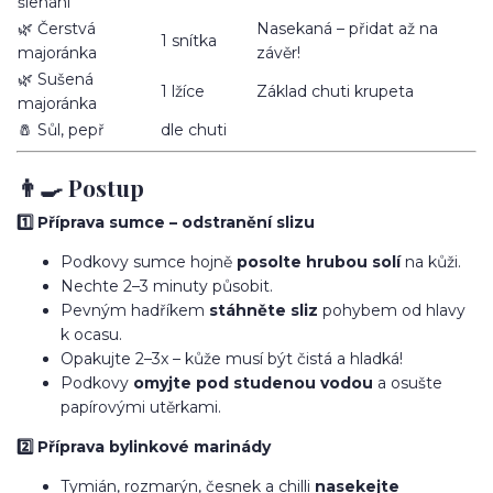
šlehání
🌿 Čerstvá
Nasekaná – přidat až na
1 snítka
majoránka
závěr!
🌿 Sušená
1 lžíce
Základ chuti krupeta
majoránka
🧂 Sůl, pepř
dle chuti
👨‍🍳 Postup
1️⃣ Příprava sumce – odstranění slizu
Podkovy sumce hojně
posolte hrubou solí
na kůži.
Nechte 2–3 minuty působit.
Pevným hadříkem
stáhněte sliz
pohybem od hlavy
k ocasu.
Opakujte 2–3x – kůže musí být čistá a hladká!
Podkovy
omyjte pod studenou vodou
a osušte
papírovými utěrkami.
2️⃣ Příprava bylinkové marinády
Tymián, rozmarýn, česnek a chilli
nasekejte