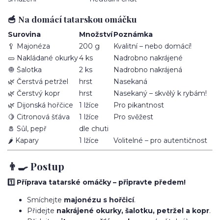
🥣 Na domácí tatarskou omáčku
Surovina
Množství
Poznámka
🥄 Majonéza
200 g
Kvalitní – nebo domácí!
🥒 Nakládané okurky
4 ks
Nadrobno nakrájené
🧅 Šalotka
2 ks
Nadrobno nakrájená
🌿 Čerstvá petržel
hrst
Nasekaná
🌿 Čerstvý kopr
hrst
Nasekaný – skvělý k rybám!
🌿 Dijonská hořčice
1 lžíce
Pro pikantnost
🍋 Citronová šťáva
1 lžíce
Pro svěžest
🧂 Sůl, pepř
dle chuti
🌶️ Kapary
1 lžíce
Volitelné – pro autentičnost
👨‍🍳 Postup
1️⃣ Příprava tatarské omáčky – připravte předem!
Smíchejte
majonézu s hořčicí
.
Přidejte
nakrájené okurky, šalotku, petržel a kopr
.