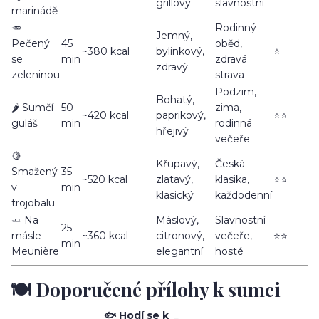
grillový
slavnostní
marinádě
🥕
Rodinný
Jemný,
Pečený
45
oběd,
~380 kcal
bylinkový,
⭐
se
min
zdravá
zdravý
zeleninou
strava
Podzim,
Bohatý,
🌶️ Sumčí
50
zima,
~420 kcal
paprikový,
⭐⭐
guláš
min
rodinná
hřejivý
večeře
🍋
Křupavý,
Česká
Smažený
35
~520 kcal
zlatavý,
klasika,
⭐⭐
v
min
klasický
každodenní
trojobalu
🧈 Na
Máslový,
Slavnostní
25
másle
~360 kcal
citronový,
večeře,
⭐⭐
min
Meunière
elegantní
hosté
🍽️ Doporučené přílohy k sumci
🐟 Hodí se k