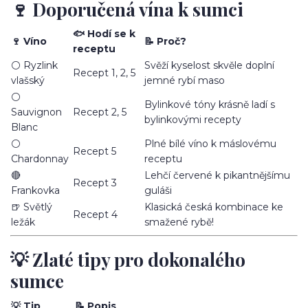
🍷 Doporučená vína k sumci
🐟 Hodí se k
🍷 Víno
📝 Proč?
receptu
⚪ Ryzlink
Svěží kyselost skvěle doplní
Recept 1, 2, 5
vlašský
jemné rybí maso
⚪
Bylinkové tóny krásně ladí s
Sauvignon
Recept 2, 5
bylinkovými recepty
Blanc
⚪
Plné bílé víno k máslovému
Recept 5
Chardonnay
receptu
🔴
Lehčí červené k pikantnějšímu
Recept 3
Frankovka
guláši
🍺 Světlý
Klasická česká kombinace ke
Recept 4
ležák
smažené rybě!
💡 Zlaté tipy pro dokonalého
sumce
💡 Tip
📝 Popis