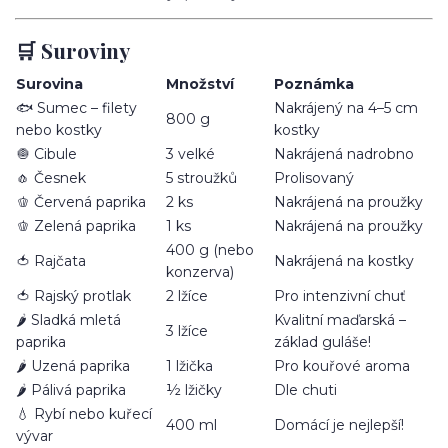
🛒 Suroviny
Surovina
Množství
Poznámka
🐟 Sumec – filety
Nakrájený na 4–5 cm
800 g
nebo kostky
kostky
🧅 Cibule
3 velké
Nakrájená nadrobno
🧄 Česnek
5 stroužků
Prolisovaný
🫑 Červená paprika
2 ks
Nakrájená na proužky
🫑 Zelená paprika
1 ks
Nakrájená na proužky
400 g (nebo
🍅 Rajčata
Nakrájená na kostky
konzerva)
🍅 Rajský protlak
2 lžíce
Pro intenzivní chuť
🌶️ Sladká mletá
Kvalitní maďarská –
3 lžíce
paprika
základ guláše!
🌶️ Uzená paprika
1 lžička
Pro kouřové aroma
🌶️ Pálivá paprika
½ lžičky
Dle chuti
💧 Rybí nebo kuřecí
400 ml
Domácí je nejlepší!
vývar