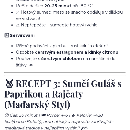
Pečte dalších
20–25 minut
při 180 °C.
✅ Hotový sumec: maso se snadno odděluje vidličkou
ve vrstvách!
⚠️ Nepřepečte – sumec je hotový rychle!
4️⃣ Servírování
Přímé podávání z plechu – rustikální a efektní!
Ozdobte
čerstvým estragonem a klínky citronu
.
Podávejte s
čerstvým chlebem
na namáčení do
šťávy. 🥕
🥉 RECEPT 3: Sumčí Guláš s
Paprikou a Rajčaty
(Maďarský Styl)
🕐 Čas: 50 minut | 🍽️ Porce: 4–6 | 🔥 Kalorie: ~420
kcal/porce
Bohatý, aromatický a naprosto zahřívající –
maďarská tradice v nejlepším vydání!
🌶️🍅