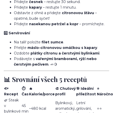
Přidejte
česnek
– restujte 30 sekund.
Přidejte
kapary
– restujte 1 minutu.
Odstavte z ohně a přidejte
citronovou šťávu
–
opatrně, bude syčet!
Přidejte
nasekanou petržel a kopr
– promíchejte.
4️⃣ Servírování
Na talíř položte
filet sumce
.
Přelijte
máslo-citronovou omáčkou s kapary
.
Ozdobte
plátky citronu a čerstvými bylinkami
.
Podávejte s
vařenými bramborami, rýží nebo
čerstvým pečivem
. 🧈🍋
📊 Srovnání všech 5 receptů
🐟
⏱️
🔥
🎨 Chuťový
🎯 Ideální
⭐
Recept
Čas
Kalorie/porce
profil
příležitost
Náročno
🌿 Steak
Bylinkový,
Letní
v
45
~480 kcal
aromatický,
grilování,
⭐⭐
bylinkové
min