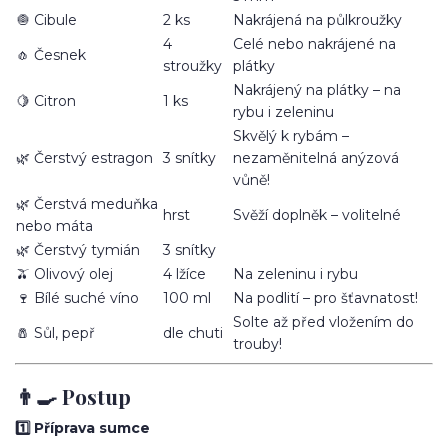
🧅 Cibule
2 ks
Nakrájená na půlkroužky
4
Celé nebo nakrájené na
🧄 Česnek
stroužky
plátky
Nakrájený na plátky – na
🍋 Citron
1 ks
rybu i zeleninu
Skvělý k rybám –
🌿 Čerstvý estragon
3 snítky
nezaměnitelná anýzová
vůně!
🌿 Čerstvá meduňka
hrst
Svěží doplněk – volitelné
nebo máta
🌿 Čerstvý tymián
3 snítky
🫒 Olivový olej
4 lžíce
Na zeleninu i rybu
🍷 Bílé suché víno
100 ml
Na podlití – pro šťavnatost!
Solte až před vložením do
🧂 Sůl, pepř
dle chuti
trouby!
👨‍🍳 Postup
1️⃣ Příprava sumce