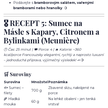
Podávejte s
bramborovým salátem, vařenými
bramborami nebo hranolky
. 🍋
🎖️ RECEPT 5: Sumec na
Másle s Kapary, Citronem a
Bylinkami (Meunière)
🕐 Čas: 25 minut | 🍽️ Porce: 4 | 🔥 Kalorie: ~360
kcal/porce
Francouzsky elegantní, rychlý a naprosto luxusní
– jednoduchá příprava, výjimečný výsledek!
🧈🍋
🛒 Suroviny
Surovina
Množství
Poznámka
🐟 Sumec –
Zbavené slizu, nakrájené na
700 g
filety
porce
🌾 Hladká
Na lehké obalení – jen tenká
60 g
mouka
vrstva!