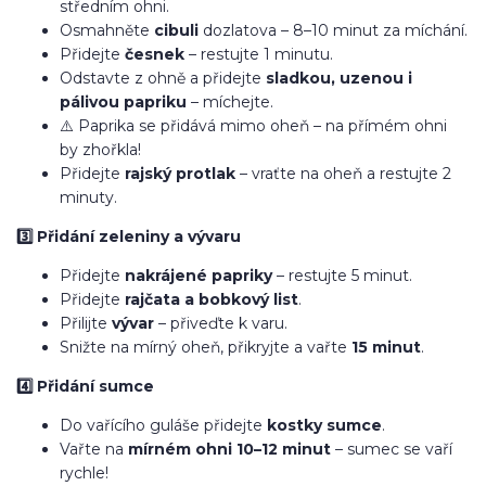
středním ohni.
Osmahněte
cibuli
dozlatova – 8–10 minut za míchání.
Přidejte
česnek
– restujte 1 minutu.
Odstavte z ohně a přidejte
sladkou, uzenou i
pálivou papriku
– míchejte.
⚠️ Paprika se přidává mimo oheň – na přímém ohni
by zhořkla!
Přidejte
rajský protlak
– vraťte na oheň a restujte 2
minuty.
3️⃣ Přidání zeleniny a vývaru
Přidejte
nakrájené papriky
– restujte 5 minut.
Přidejte
rajčata a bobkový list
.
Přilijte
vývar
– přiveďte k varu.
Snižte na mírný oheň, přikryjte a vařte
15 minut
.
4️⃣ Přidání sumce
Do vařícího guláše přidejte
kostky sumce
.
Vařte na
mírném ohni 10–12 minut
– sumec se vaří
rychle!