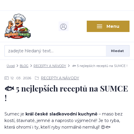
Menu
Hledat
Úvod
BLOG
RECEPTY A NÁVODY
🐟 5 nejlepších receptů na SUMCE !
RECEPTY A NÁVODY
12
03
2026
🐟 5 nejlepších receptů na SUMCE
!
Sumec je
král české sladkovodní kuchyně
– maso bez
kostí, šťavnaté, jemné a naprosto výjimečné! Je to ryba,
která ohromí i ty, kteří ryby normálně nemilují! 😍🐟