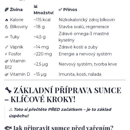
📊
🌾 Živina
✅ Přínos
Množství
🔥 Kalorie
~115 kcal
Nízkokalorický zdroj bílkovin
💪 Bílkoviny
~18 g
Stavba svalů, regenerace
Zdravé omega-3 mastné
🧈 Tuky
~4,5 g
kyseliny
🦴 Vápník
~14 mg
Zdravé kosti a zuby
⚡ Fosfor
~220 mg
Energie a nervový systém
🌿 Vitamín
~2,5 µg
Nervový systém, tvorba krve
B12
🌿 Vitamín D
~15 µg
Imunita, kosti, nálada
🔧 ZÁKLADNÍ PŘÍPRAVA SUMCE
– KLÍČOVÉ KROKY!
⚠️
Toto si přečtěte PŘED začátkem – je to základ
úspěchu!
🐟 Jak připravit sumce před vařením?