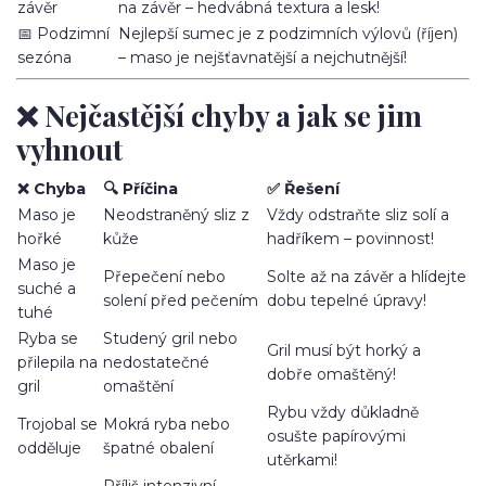
závěr
na závěr – hedvábná textura a lesk!
📅 Podzimní
Nejlepší sumec je z podzimních výlovů (říjen)
sezóna
– maso je nejšťavnatější a nejchutnější!
❌ Nejčastější chyby a jak se jim
vyhnout
❌ Chyba
🔍 Příčina
✅ Řešení
Maso je
Neodstraněný sliz z
Vždy odstraňte sliz solí a
hořké
kůže
hadříkem – povinnost!
Maso je
Přepečení nebo
Solte až na závěr a hlídejte
suché a
solení před pečením
dobu tepelné úpravy!
tuhé
Ryba se
Studený gril nebo
Gril musí být horký a
přilepila na
nedostatečné
dobře omaštěný!
gril
omaštění
Rybu vždy důkladně
Trojobal se
Mokrá ryba nebo
osušte papírovými
odděluje
špatné obalení
utěrkami!
Příliš intenzivní