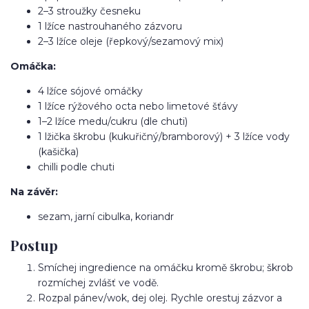
2–3 stroužky česneku
1 lžíce nastrouhaného zázvoru
2–3 lžíce oleje (řepkový/sezamový mix)
Omáčka:
4 lžíce sójové omáčky
1 lžíce rýžového octa nebo limetové šťávy
1–2 lžíce medu/cukru (dle chuti)
1 lžička škrobu (kukuřičný/bramborový) + 3 lžíce vody
(kašička)
chilli podle chuti
Na závěr:
sezam, jarní cibulka, koriandr
Postup
Smíchej ingredience na omáčku kromě škrobu; škrob
rozmíchej zvlášť ve vodě.
Rozpal pánev/wok, dej olej. Rychle orestuj zázvor a