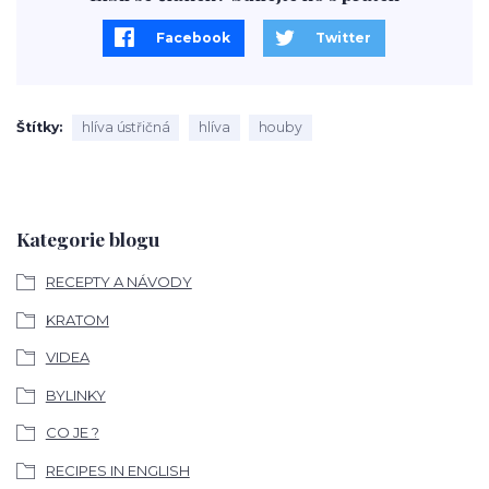
Facebook
Twitter
Štítky
hlíva ústřičná
hlíva
houby
Kategorie blogu
RECEPTY A NÁVODY
KRATOM
VIDEA
BYLINKY
CO JE ?
RECIPES IN ENGLISH