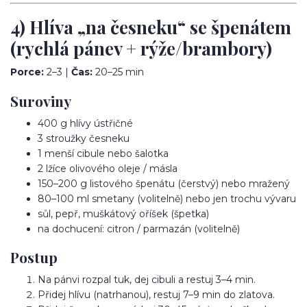
4) Hlíva „na česneku“ se špenátem
(rychlá pánev + rýže/brambory)
Porce:
2–3 |
Čas:
20–25 min
Suroviny
400 g hlívy ústřičné
3 stroužky česneku
1 menší cibule nebo šalotka
2 lžíce olivového oleje / másla
150–200 g listového špenátu (čerstvý) nebo mražený
80–100 ml smetany (volitelně) nebo jen trochu vývaru
sůl, pepř, muškátový oříšek (špetka)
na dochucení: citron / parmazán (volitelně)
Postup
Na pánvi rozpal tuk, dej cibuli a restuj 3–4 min.
Přidej hlívu (natrhanou), restuj 7–9 min do zlatova.