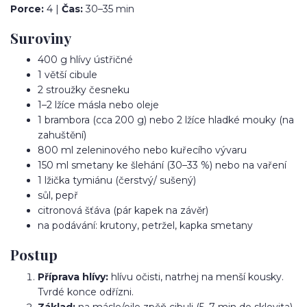
Porce:
4 |
Čas:
30–35 min
Suroviny
400 g hlívy ústřičné
1 větší cibule
2 stroužky česneku
1–2 lžíce másla nebo oleje
1 brambora (cca 200 g) nebo 2 lžíce hladké mouky (na
zahuštění)
800 ml zeleninového nebo kuřecího vývaru
150 ml smetany ke šlehání (30–33 %) nebo na vaření
1 lžička tymiánu (čerstvý/ sušený)
sůl, pepř
citronová šťáva (pár kapek na závěr)
na podávání: krutony, petržel, kapka smetany
Postup
Příprava hlívy:
hlívu očisti, natrhej na menší kousky.
Tvrdé konce odřízni.
Základ:
na másle/oile zpěň cibuli (5–7 min do sklovita),