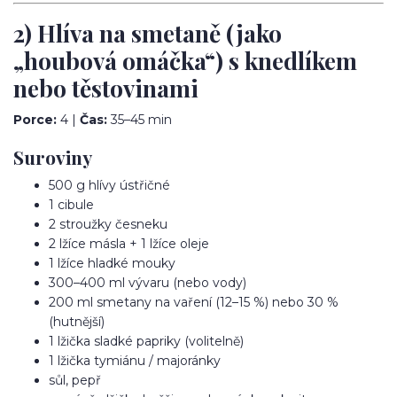
2) Hlíva na smetaně (jako
„houbová omáčka“) s knedlíkem
nebo těstovinami
Porce:
4 |
Čas:
35–45 min
Suroviny
500 g hlívy ústřičné
1 cibule
2 stroužky česneku
2 lžíce másla + 1 lžíce oleje
1 lžíce hladké mouky
300–400 ml vývaru (nebo vody)
200 ml smetany na vaření (12–15 %) nebo 30 %
(hutnější)
1 lžička sladké papriky (volitelně)
1 lžička tymiánu / majoránky
sůl, pepř