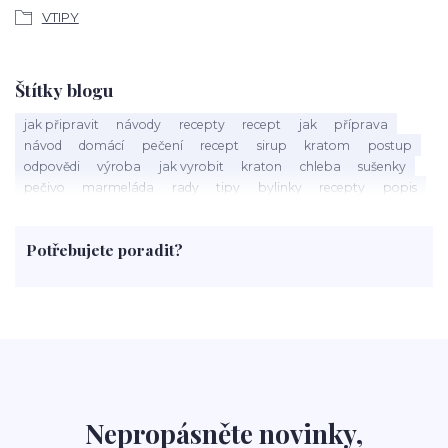
VTIPY
Štítky blogu
jak připravit
návody
recepty
recept
jak
příprava
návod
domácí
pečení
recept
sirup
kratom
postup
odpovědi
výroba
jak vyrobit
kraton
chleba
sušenky
pečivo
marmeláda
rady
tipy
bylinky
recepty
popis
med
účinky
co je
dezert
rostliny
droga
chilli
paprika
byliny
pěstování
marihuana
triky
nápoj
Potřebujete poradit?
rohlíky
grilování
čaj
salát
víno
třešně
dýně
polévka
koupit
kraťák
Nepropásněte novinky,