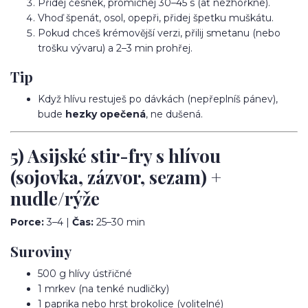
Přidej česnek, promíchej 30–45 s (ať nezhořkne).
Vhoď špenát, osol, opepři, přidej špetku muškátu.
Pokud chceš krémovější verzi, přilij smetanu (nebo
trošku vývaru) a 2–3 min prohřej.
Tip
Když hlívu restuješ po dávkách (nepřeplníš pánev),
bude
hezky opečená
, ne dušená.
5) Asijské stir-fry s hlívou
(sojovka, zázvor, sezam) +
nudle/rýže
Porce:
3–4 |
Čas:
25–30 min
Suroviny
500 g hlívy ústřičné
1 mrkev (na tenké nudličky)
1 paprika nebo hrst brokolice (volitelné)