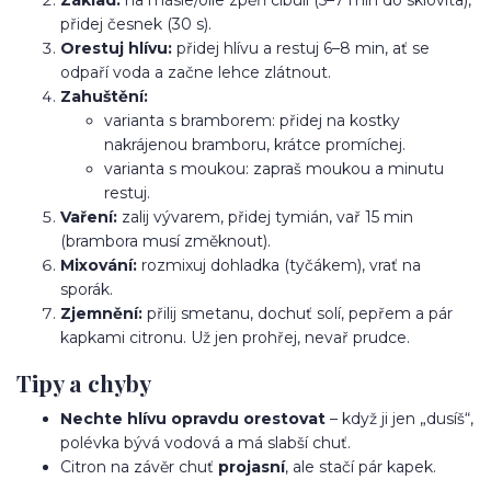
přidej česnek (30 s).
Orestuj hlívu:
přidej hlívu a restuj 6–8 min, ať se
odpaří voda a začne lehce zlátnout.
Zahuštění:
varianta s bramborem: přidej na kostky
nakrájenou bramboru, krátce promíchej.
varianta s moukou: zapraš moukou a minutu
restuj.
Vaření:
zalij vývarem, přidej tymián, vař 15 min
(brambora musí změknout).
Mixování:
rozmixuj dohladka (tyčákem), vrať na
sporák.
Zjemnění:
přilij smetanu, dochuť solí, pepřem a pár
kapkami citronu. Už jen prohřej, nevař prudce.
Tipy a chyby
Nechte hlívu opravdu orestovat
– když ji jen „dusíš“,
polévka bývá vodová a má slabší chuť.
Citron na závěr chuť
projasní
, ale stačí pár kapek.