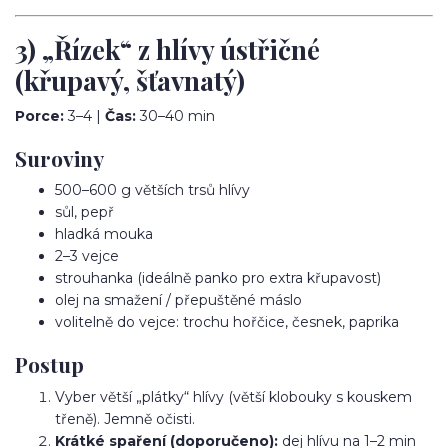
3) „Řízek“ z hlívy ústřičné
(křupavý, šťavnatý)
Porce:
3–4 |
Čas:
30–40 min
Suroviny
500–600 g větších trsů hlívy
sůl, pepř
hladká mouka
2–3 vejce
strouhanka (ideálně panko pro extra křupavost)
olej na smažení / přepuštěné máslo
volitelně do vejce: trochu hořčice, česnek, paprika
Postup
Vyber větší „plátky“ hlívy (větší klobouky s kouskem
třeně). Jemně očisti.
Krátké spaření (doporučeno):
dej hlívu na 1–2 min