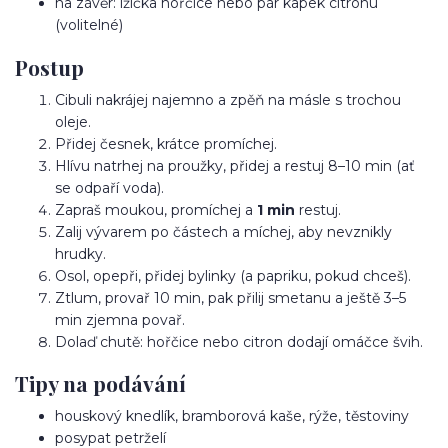
na závěr: lžička hořčice nebo pár kapek citronu
(volitelné)
Postup
Cibuli nakrájej najemno a zpěň na másle s trochou
oleje.
Přidej česnek, krátce promíchej.
Hlívu natrhej na proužky, přidej a restuj 8–10 min (ať
se odpaří voda).
Zapraš moukou, promíchej a
1 min
restuj.
Zalij vývarem po částech a míchej, aby nevznikly
hrudky.
Osol, opepři, přidej bylinky (a papriku, pokud chceš).
Ztlum, provař 10 min, pak přilij smetanu a ještě 3–5
min zjemna povař.
Dolaď chutě: hořčice nebo citron dodají omáčce švih.
Tipy na podávání
houskový knedlík, bramborová kaše, rýže, těstoviny
posypat petrželí