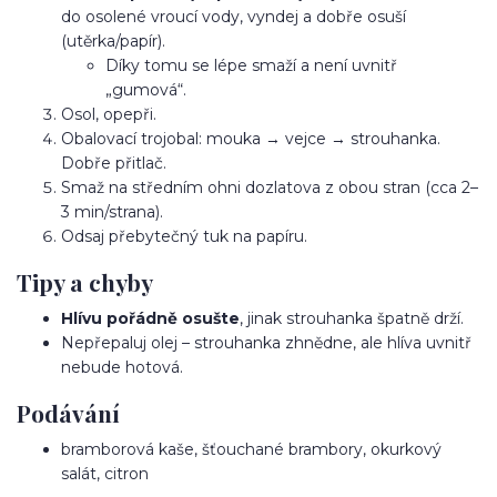
do osolené vroucí vody, vyndej a dobře osuší
(utěrka/papír).
Díky tomu se lépe smaží a není uvnitř
„gumová“.
Osol, opepři.
Obalovací trojobal: mouka → vejce → strouhanka.
Dobře přitlač.
Smaž na středním ohni dozlatova z obou stran (cca 2–
3 min/strana).
Odsaj přebytečný tuk na papíru.
Tipy a chyby
Hlívu pořádně osušte
, jinak strouhanka špatně drží.
Nepřepaluj olej – strouhanka zhnědne, ale hlíva uvnitř
nebude hotová.
Podávání
bramborová kaše, šťouchané brambory, okurkový
salát, citron