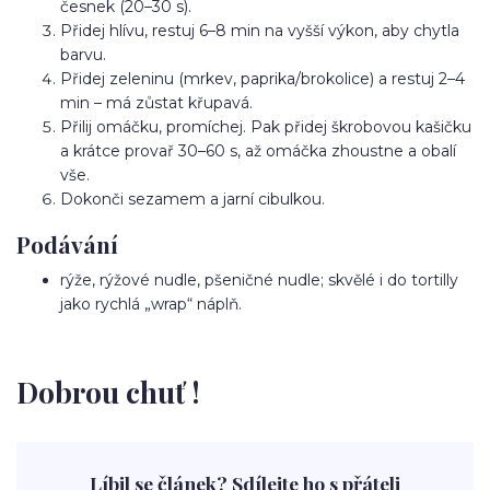
česnek (20–30 s).
Přidej hlívu, restuj 6–8 min na vyšší výkon, aby chytla
barvu.
Přidej zeleninu (mrkev, paprika/brokolice) a restuj 2–4
min – má zůstat křupavá.
Přilij omáčku, promíchej. Pak přidej škrobovou kašičku
a krátce provař 30–60 s, až omáčka zhoustne a obalí
vše.
Dokonči sezamem a jarní cibulkou.
Podávání
rýže, rýžové nudle, pšeničné nudle; skvělé i do tortilly
jako rychlá „wrap“ náplň.
Dobrou chuť !
Líbil se článek? Sdílejte ho s přáteli